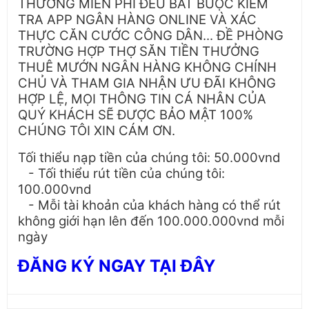
THƯỞNG MIỄN PHÍ ĐỀU BẮT BUỘC KIỂM
TRA APP NGÂN HÀNG ONLINE VÀ XÁC
THỰC CĂN CƯỚC CÔNG DÂN... ĐỀ PHÒNG
TRƯỜNG HỢP THỢ SĂN TIỀN THƯỞNG
THUÊ MƯỚN NGÂN HÀNG KHÔNG CHÍNH
CHỦ VÀ THAM GIA NHẬN ƯU ĐÃI KHÔNG
HỢP LỆ, MỌI THÔNG TIN CÁ NHÂN CỦA
QUÝ KHÁCH SẼ ĐƯỢC BẢO MẬT 100%
CHÚNG TÔI XIN CÁM ƠN.
Tối thiểu nạp tiền của chúng tôi: 50.000vnd
- Tối thiểu rút tiền của chúng tôi:
100.000vnd
- Mỗi tài khoản của khách hàng có thể rút
không giới hạn lên đến 100.000.000vnd mỗi
ngày
ĐĂNG KÝ NGAY TẠI ĐÂY