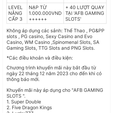
LEVEL
NẠP TỪ
+ 40 LƯỢT QUAY
NÂNG
1.000.000VND
TẠI 'AFB GAMING
CẤP 3
++++++
SLOTS'
Không áp dụng các sảnh: Thể Thao , PG&PP
slots , PG casino, Sexy Casino and Evo
Casino, WM Casino ,Spinomenal Slots, SA
Gaming Slots, TTG Slots and PNG Slots.
*Các điều khoản và điều kiện:
Chương trình khuyến mãi này bắt đầu từ
ngày 22 tháng 12 năm 2023 cho đến khi có
thông báo mới.
Khuyến mãi này áp dụng cho "AFB GAMING
SLOTS ".
1. Super Double
2. Five Dragon Kings