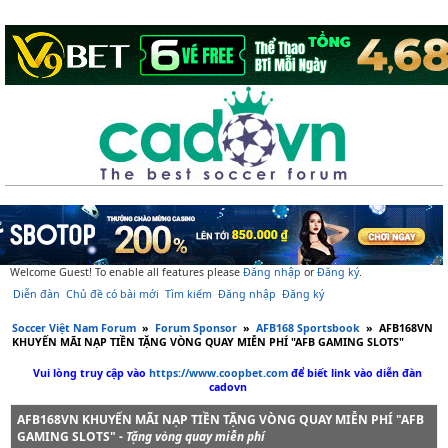
Welcome Guest! To enable all features please
Đăng nhập
or
Đăng ký
.
Diễn đàn
Chủ đề có bài mới
Tìm kiếm
Đăng nhập
Đăng ký
Soccer Việt Nam Forum
»
Forum Sponsor
»
AFB168 Sportsbook
»
AFB168VN
KHUYẾN MÃI NẠP TIỀN TẶNG VÒNG QUAY MIỄN PHÍ "AFB GAMING SLOTS"
Vui lòng truy cập vào
https://www.coopbet.com
để biết link vào diễn đàn
cadovn
AFB168VN KHUYẾN MÃI NẠP TIỀN TẶNG VÒNG QUAY MIỄN PHÍ "AFB
GAMING SLOTS" -
Tặng vòng quay miễn phí