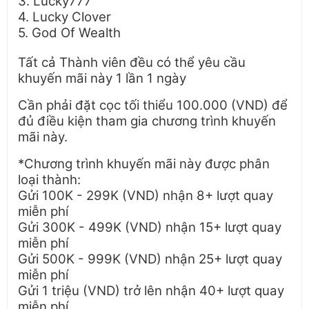
3. Lucky777
4. Lucky Clover
5. God Of Wealth
Tất cả Thành viên đều có thể yêu cầu
khuyến mãi này 1 lần 1 ngày
Cần phải đặt cọc tối thiểu 100.000 (VND) để
đủ điều kiện tham gia chương trình khuyến
mãi này.
*Chương trình khuyến mãi này được phân
loại thành:
Gửi 100K - 299K (VND) nhận 8+ lượt quay
miễn phí
Gửi 300K - 499K (VND) nhận 15+ lượt quay
miễn phí
Gửi 500K - 999K (VND) nhận 25+ lượt quay
miễn phí
Gửi 1 triệu (VND) trở lên nhận 40+ lượt quay
miễn phí