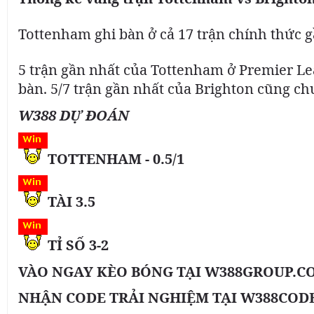
Tottenham ghi bàn ở cả 17 trận chính thức g
5 trận gần nhất của Tottenham ở Premier Lea
bàn. 5/7 trận gần nhất của Brighton cũng ch
W388 DỰ ĐOÁN
TOTTENHAM - 0.5/1
TÀI 3.5
TỈ SỐ 3-2
VÀO NGAY KÈO BÓNG TẠI W388GROUP.C
NHẬN CODE TRẢI NGHIỆM TẠI W388COD