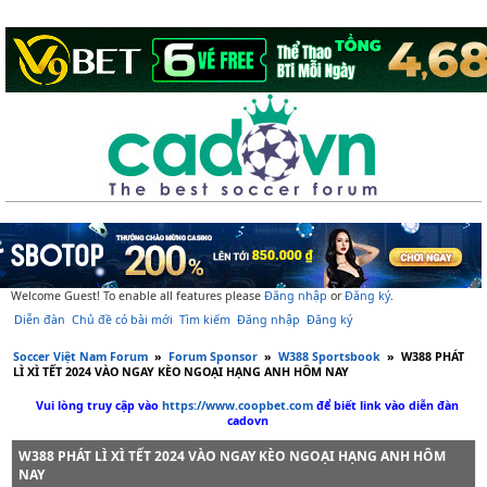
Welcome Guest! To enable all features please
Đăng nhập
or
Đăng ký
.
Diễn đàn
Chủ đề có bài mới
Tìm kiếm
Đăng nhập
Đăng ký
Soccer Việt Nam Forum
»
Forum Sponsor
»
W388 Sportsbook
»
W388 PHÁT
LÌ XÌ TẾT 2024 VÀO NGAY KÈO NGOẠI HẠNG ANH HÔM NAY
Vui lòng truy cập vào
https://www.coopbet.com
để biết link vào diễn đàn
cadovn
W388 PHÁT LÌ XÌ TẾT 2024 VÀO NGAY KÈO NGOẠI HẠNG ANH HÔM
NAY