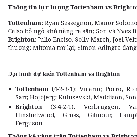
Thông tin lực lượng Tottenham vs Bright
Tottenham
: Ryan Sessegnon, Manor Solomo
Celso bỏ ngỏ khả năng ra sân; Son và Yves Bi
Brighton
: Julio Enciso, Solly March, Joel V
thương; Mitoma trở lại; Simon Adingra đan
Đội hình dự kiến Tottenham vs Brighton
Tottenham
(4-2-3-1): Vicario; Porro, R
Sarr, Hojbjerg; Kulusevski, Maddison, Son
Brighton
(3-4-2-1): Verbruggen; 
Hinshelwood, Gross, Gilmour, Lamp
Ferguson
Thống kê vàng trận Tottenham vs Brighto