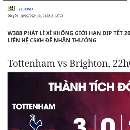
YEU88VIP
Đã gửi :
10/02/2024 lúc 01:38:51(UTC)
W388 PHÁT LÌ XÌ KHÔNG GIỚI HẠN DỊP TẾT 
LIÊN HỆ CSKH ĐỂ NHẬN THƯỞNG
Tottenham vs Brighton, 22h