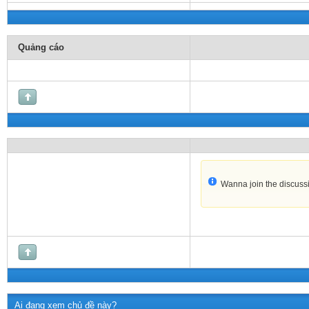
Quảng cáo
Wanna join the discuss
Ai đang xem chủ đề này?