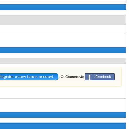
Register a new forum account
. Or Connect via
Facebook