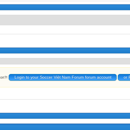
Login to your Soccer Việt Nam Forum forum account
or 
ion?!