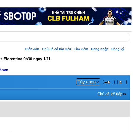
Diễn đàn
Chủ đề có bài mới
Tìm kiếm
Đăng nhập
Đăng ký
 Fiorentina 0h30 ngày 1/11
adovn
Tùy chọn
Chủ đề kế tiếp