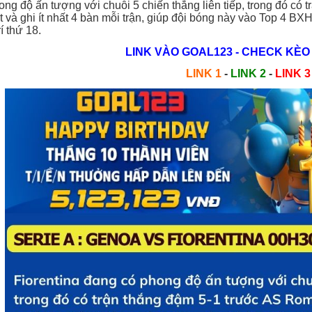
ong độ ấn tượng với chuỗi 5 chiến thắng liên tiếp, trong đó có 
 và ghi ít nhất 4 bàn mỗi trận, giúp đội bóng này vào Top 4 BXH
rí thứ 18.
LINK VÀO GOAL123 - CHECK KÈO
LINK 1
-
LINK 2
-
LINK 3