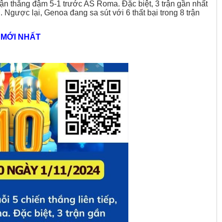
trận thắng đậm 5-1 trước AS Roma. Đặc biệt, 3 trận gần nhất
. Ngược lại, Genoa đang sa sút với 6 thất bại trong 8 trận
 MỚI NHẤT