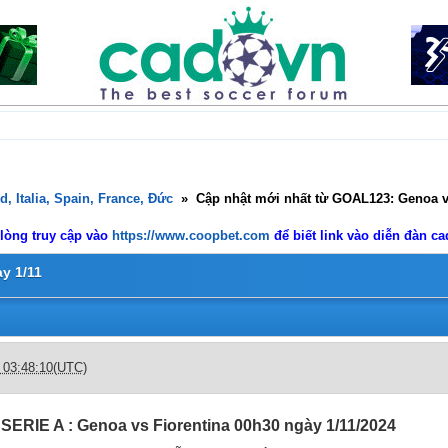
 Italia, Spain, France, Đức
»
Cập nhật mới nhất từ GOAL123: Genoa vs
 lòng truy cập vào
https://www.coopbet.com
để biết link vào diễn đàn c
y 1/11
c 03:48:10(UTC)
RIE A : Genoa vs Fiorentina 00h30 ngày 1/11/2024