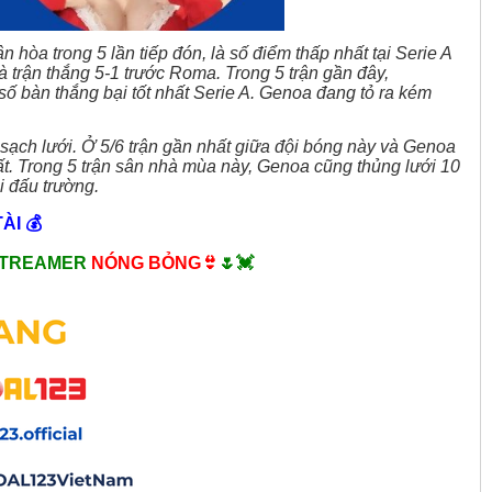
 hòa trong 5 lần tiếp đón, là số điểm thấp nhất tại Serie A
 là trận thắng 5-1 trước Roma. Trong 5 trận gần đây,
ệu số bàn thắng bại tốt nhất Serie A. Genoa đang tỏ ra kém
 sạch lưới. Ở 5/6 trận gần nhất giữa đội bóng này và Genoa
hất. Trong 5 trận sân nhà mùa này, Genoa cũng thủng lưới 10
ọi đấu trường.
TÀI 💰
 STREAMER
NÓNG BỎNG👙
🌷💓