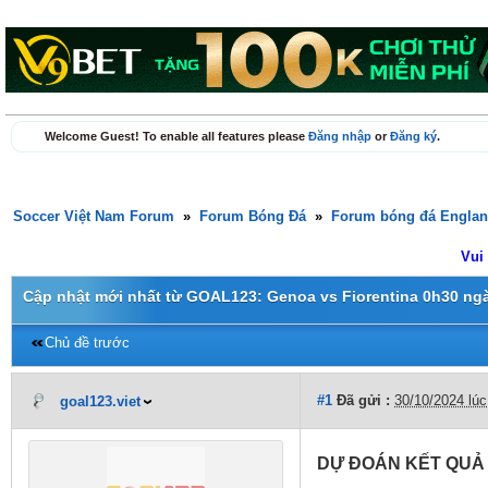
Welcome Guest! To enable all features please
Đăng nhập
or
Đăng ký
.
Soccer Việt Nam Forum
»
Forum Bóng Đá
»
Forum bóng đá England,
Vui
Cập nhật mới nhất từ GOAL123: Genoa vs Fiorentina 0h30 ngà
Chủ đề trước
#1
Đã gửi :
30/10/2024 lú
goal123.viet
DỰ ĐOÁN KẾT QUẢ SE