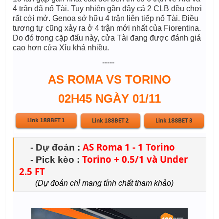
4 trận đã nổ Tài. Tuy nhiên gần đây cả 2 CLB đều chơi
rất cởi mở. Genoa sở hữu 4 trận liên tiếp nổ Tài. Điều
tương tự cũng xảy ra ở 4 trận mới nhất của Fiorentina.
Do đó trong cặp đấu này, cửa Tài đang được đánh giá
cao hơn cửa Xỉu khá nhiều.
-----
AS ROMA VS TORINO
02H45 NGÀY 01/11
AS Roma 1 - 1 Torino
-
Dự đoán
:
Torino + 0.5/1 và Under
- Pick kèo :
2.5 FT
(Dự đoán chỉ mang tính chất tham khảo)