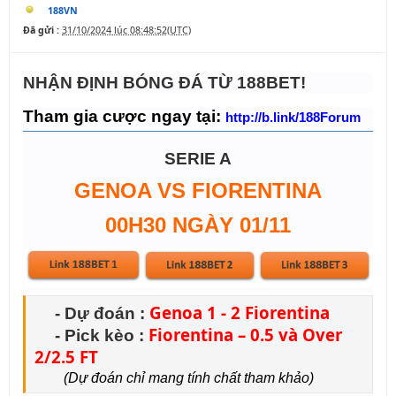
188VN
Đã gửi :
31/10/2024 lúc 08:48:52(UTC)
NHẬN ĐỊNH BÓNG ĐÁ
TỪ 188BET!
Tham gia cược ngay tại:
http://b.link/188Forum
SERIE A
GENOA VS FIORENTINA
00H30 NGÀY 01/11
Genoa 1 - 2 Fiorentina
-
Dự đoán
:
Fiorentina – 0.5 và Over
- Pick kèo :
2/2.5 FT
(Dự đoán chỉ mang tính chất tham khảo)