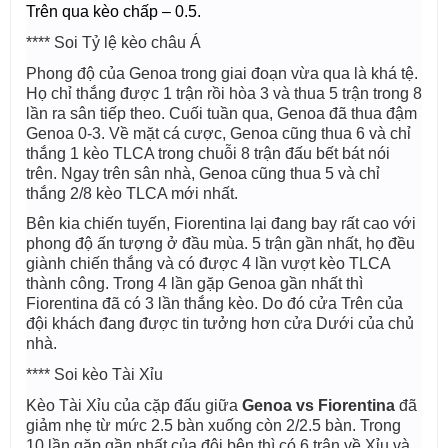
Trên qua kèo chấp – 0.5.
**** Soi Tỷ lệ kèo châu Á
Phong độ của Genoa trong giai đoạn vừa qua là khá tệ.
Họ chỉ thắng được 1 trận rồi hòa 3 và thua 5 trận trong 8
lần ra sân tiếp theo. Cuối tuần qua, Genoa đã thua đậm
Genoa 0-3. Về mặt cá cược, Genoa cũng thua 6 và chỉ
thắng 1 kèo TLCA trong chuỗi 8 trận đấu bết bát nói
trên. Ngay trên sân nhà, Genoa cũng thua 5 và chỉ
thắng 2/8 kèo TLCA mới nhất.
Bên kia chiến tuyến, Fiorentina lại đang bay rất cao với
phong độ ấn tượng ở đầu mùa. 5 trận gần nhất, họ đều
giành chiến thắng và có được 4 lần vượt kèo TLCA
thành công. Trong 4 lần gặp Genoa gần nhất thì
Fiorentina đã có 3 lần thắng kèo. Do đó cửa Trên của
đội khách đang được tin tưởng hơn cửa Dưới của chủ
nhà.
**** Soi kèo Tài Xỉu
Kèo Tài Xỉu của cặp đấu giữa
Genoa vs Fiorentina
đã
giảm nhẹ từ mức 2.5 bàn xuống còn 2/2.5 bàn. Trong
10 lần gặp gần nhất của đôi bên thì có 6 trận về Xỉu và