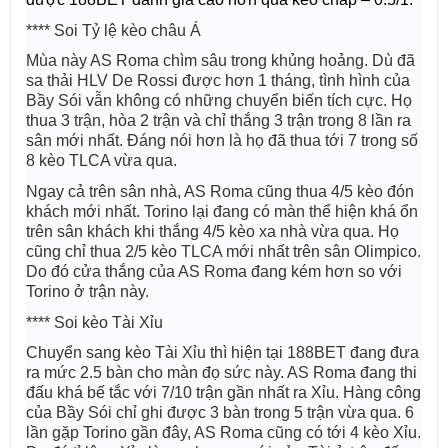
**** Soi Tỷ lệ kèo châu Á
Mùa này AS Roma chìm sâu trong khủng hoảng. Dù đã
sa thải HLV De Rossi được hơn 1 tháng, tình hình của
Bầy Sói vẫn không có những chuyển biến tích cực. Họ
thua 3 trận, hòa 2 trận và chỉ thắng 3 trận trong 8 lần ra
sân mới nhất. Đáng nói hơn là họ đã thua tới 7 trong số
8 kèo TLCA vừa qua.
Ngay cả trên sân nhà, AS Roma cũng thua 4/5 kèo đón
khách mới nhất. Torino lại đang có màn thể hiện khá ổn
trên sân khách khi thắng 4/5 kèo xa nhà vừa qua. Họ
cũng chỉ thua 2/5 kèo TLCA mới nhất trên sân Olimpico.
Do đó cửa thắng của AS Roma đang kém hơn so với
Torino ở trận này.
**** Soi kèo Tài Xỉu
Chuyển sang kèo Tài Xỉu thì hiện tại 188BET đang đưa
ra mức 2.5 bàn cho màn đọ sức này. AS Roma đang thi
đấu khá bế tắc với 7/10 trận gần nhất ra Xỉu. Hàng công
của Bầy Sói chỉ ghi được 3 bàn trong 5 trận vừa qua. 6
lần gặp Torino gần đây, AS Roma cũng có tới 4 kèo Xỉu.