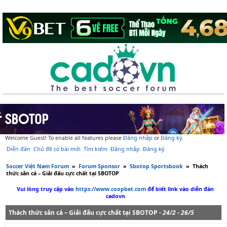
Welcome Guest! To enable all features please
Đăng nhập
or
Đăng ký
.
Diễn đàn
Chủ đề có bài mới
Tìm kiếm
Đăng nhập
Đăng ký
Soccer Việt Nam Forum
»
Forum Sponsor
»
Sbotop Sportsbook
»
Thách
thức săn cá – Giải đấu cực chất tại SBOTOP
Vui lòng truy cập vào
https://www.coopbet.com
để biết link vào diễn đàn
cadovn
Thách thức săn cá – Giải đấu cực chất tại SBOTOP -
24/2 - 26/5