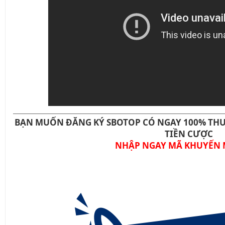
BẠN MUỐN ĐĂNG KÝ SBOTOP CÓ NGAY 100% THƯ
TIỀN CƯỢC
NHẬP NGAY MÃ KHUYẾN 