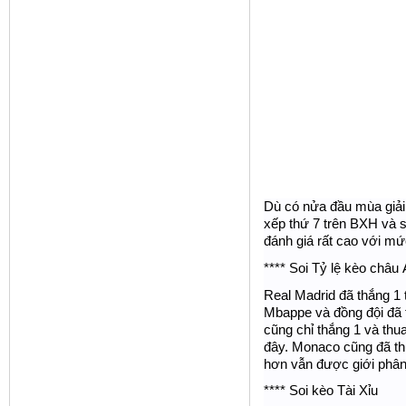
Dù có nửa đầu mùa giải 
xếp thứ 7 trên BXH và s
đánh giá rất cao với mứ
**** Soi Tỷ lệ kèo châu 
Real Madrid đã thắng 1 
Mbappe và đồng đội đã t
cũng chỉ thắng 1 và thu
đây. Monaco cũng đã thu
hơn vẫn được giới phân
**** Soi kèo Tài Xỉu