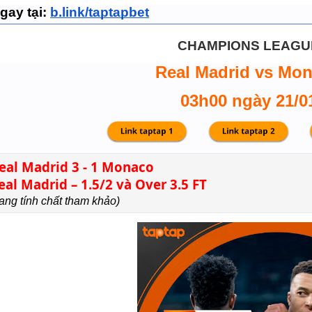
gay tại:
b.link/taptapbet
CHAMPIONS LEAGU
Real Madrid vs Mo
03h00 ngày 21/0
eal Madrid 3 - 1 Monaco
eal Madrid – 1.5/2 và Over 3.5 FT
ang tính chất tham khảo)