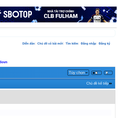
Diễn đàn
Chủ đề có bài mới
Tìm kiếm
Đăng nhập
Đăng ký
adovn
Tùy chọn
Chủ đề kế tiếp