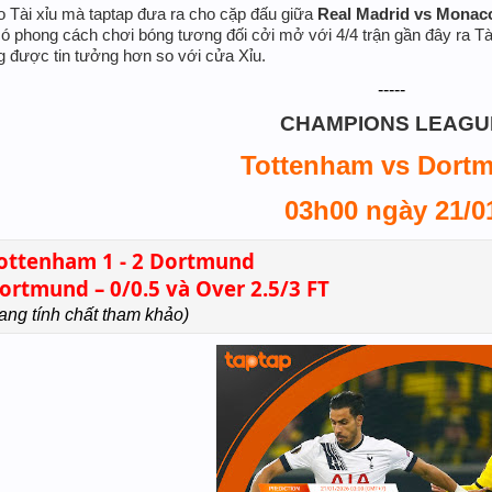
o Tài xỉu mà taptap đưa ra cho cặp đấu giữa
Real Madrid vs Monac
 phong cách chơi bóng tương đối cởi mở với 4/4 trận gần đây ra Tài
g được tin tưởng hơn so với cửa Xỉu.
-----
CHAMPIONS LEAGU
Tottenham vs Dort
03h00 ngày 21/0
ottenham 1 - 2 Dortmund
ortmund – 0/0.5 và Over 2.5/3 FT
ang tính chất tham khảo)