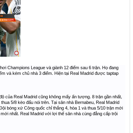
 chơi Champions League và giành 12 điểm sau 6 trận. Họ đang 
iểm và kém chủ nhà 3 điểm. Hiện tại Real Madrid được taptap 
 độ của Real Madrid cũng không mấy ấn tượng. 8 trận gần nhất, 
 thua 5/8 kèo đấu nói trên. Tại sân nhà Bernabeu, Real Madrid 
ội bóng xứ Công quốc chỉ thắng 4, hòa 1 và thua 5/10 trận mới 
ới nhất. Real Madrid với lợi thế sân nhà cùng đẳng cấp trội 