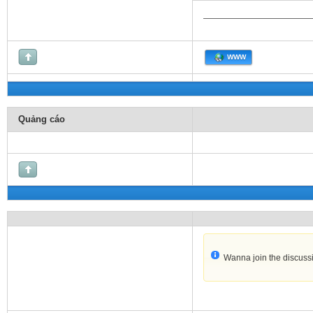
WWW
Quảng cáo
Wanna join the discuss