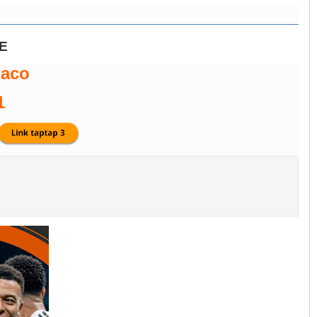
E
naco
1