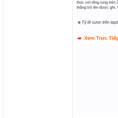
thúc với tổng rung trên 
thắng trở lên được ghi.
Tỷ lệ cược trên tapt
⚽
Xem Trực Tiế