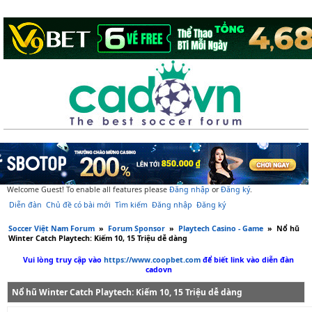
Welcome Guest! To enable all features please
Đăng nhập
or
Đăng ký
.
Diễn đàn
Chủ đề có bài mới
Tìm kiếm
Đăng nhập
Đăng ký
Soccer Việt Nam Forum
»
Forum Sponsor
»
Playtech Casino - Game
»
Nổ hũ
Winter Catch Playtech: Kiếm 10, 15 Triệu dễ dàng
Vui lòng truy cập vào
https://www.coopbet.com
để biết link vào diễn đàn
cadovn
Nổ hũ Winter Catch Playtech: Kiếm 10, 15 Triệu dễ dàng