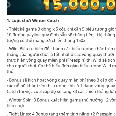
1. Luật chơi Winter Catch
- Thiết kế game 3 dòng x 5 cột, chỉ cần 5 biểu tượng gi
10 đường payline quy định sẵn sẽ thắng tiền, tỉ lệ thắn
tượng có thể mang tới chiến thăng 150x
- Wild: Biểu tự biến đổi thành các biểu tượng khác trên
thắng của người chơi là tốt nhất ở các vòng quay thườ
thực hiện vòng quay miễn phí (Freespin) thì Wild sẽ tích
cho người chơi. Có thể hiểu đơn giản biểu tượng Wild m
thủ.
- Bonus sẽ kích hoạt vòng quay miễn phí theo 3 cấp độ
các nỗ hũ khác trên thị trường chỉ có 1 dạng vòng quay 
Catch thì việc có 3 cấp độ sẽ tăng x3 các chiến thắng lớn
. Winter Spin: 3 Bonus xuất hiện game thủ hưởng 12 vòn
tiền cược
. Tight Lines: 4 Bonus tăng thêm tính năng +2 freespin 