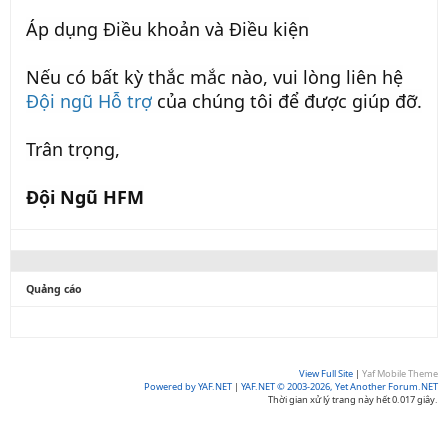
Áp dụng Điều khoản và Điều kiện
Nếu có bất kỳ thắc mắc nào, vui lòng liên hệ
Đội ngũ Hỗ trợ
của chúng tôi để được giúp đỡ.
Trân trọng,
Đội Ngũ HFM
Quảng cáo
View Full Site
|
Yaf Mobile Theme
Powered by YAF.NET
|
YAF.NET © 2003-2026, Yet Another Forum.NET
Thời gian xử lý trang này hết 0.017 giây.