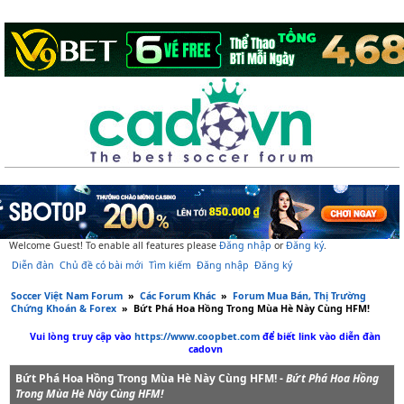
Welcome Guest! To enable all features please
Đăng nhập
or
Đăng ký
.
Diễn đàn
Chủ đề có bài mới
Tìm kiếm
Đăng nhập
Đăng ký
Soccer Việt Nam Forum
»
Các Forum Khác
»
Forum Mua Bán, Thị Trường
Chứng Khoán & Forex
»
Bứt Phá Hoa Hồng Trong Mùa Hè Này Cùng HFM!
Vui lòng truy cập vào
https://www.coopbet.com
để biết link vào diễn đàn
cadovn
Bứt Phá Hoa Hồng Trong Mùa Hè Này Cùng HFM! -
Bứt Phá Hoa Hồng
Trong Mùa Hè Này Cùng HFM!