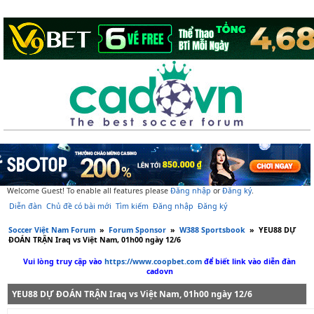
Welcome Guest! To enable all features please
Đăng nhập
or
Đăng ký
.
Diễn đàn
Chủ đề có bài mới
Tìm kiếm
Đăng nhập
Đăng ký
Soccer Việt Nam Forum
»
Forum Sponsor
»
W388 Sportsbook
»
YEU88 DỰ
ĐOÁN TRẬN Iraq vs Việt Nam, 01h00 ngày 12/6
Vui lòng truy cập vào
https://www.coopbet.com
để biết link vào diễn đàn
cadovn
YEU88 DỰ ĐOÁN TRẬN Iraq vs Việt Nam, 01h00 ngày 12/6