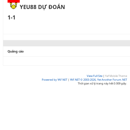
YEU88 DỰ ĐOÁN
1-1
Quảng cáo
View Full Site
|
Yaf Mobile Theme
Powered by YAF.NET
|
YAF.NET © 2003-2026, Yet Another Forum.NET
Thời gian xử lý trang này hết 0.009 giây.