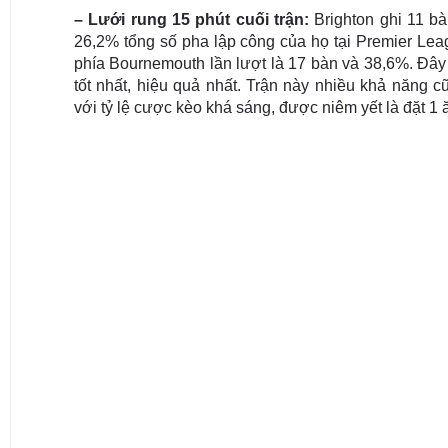
– Lưới rung 15 phút cuối trận: 
Brighton ghi 11 b
26,2% tổng số pha lập công của họ tại Premier Lea
phía Bournemouth lần lượt là 17 bàn và 38,6%. Đây l
tốt nhất, hiệu quả nhất. Trận này nhiều khả năng cũ
với tỷ lệ cược kèo khá sáng, được niêm yết là đặt 1 