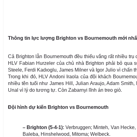
Thông tin lực lượng Brighton vs Bournemouth mới nhất 
Cả Brighton lẫn Bournemouth đều thiếu vắng rất nhiều trụ c
HLV Fabian Hurzeler của chủ nhà Brighton phải bỏ qua s
Steele, Ferdi Kadıoglu, James Milner và Igor Julio vì chấn 
Trong khi đó, HLV Andoni Iraola của đội khách Bournemo
nhiều tên tuổi như James Hill, Julian Araujo, Adam Smith,
Unal vì lý do tương tự. Còn Zabarnyi lĩnh án treo giò.
Đội hình dự kiến Brighton vs Bournemouth 
– Brighton (5-4-1): 
Verbruggen; Minteh, Van Hecke, W
Baleba, Hinshelwood, Mitoma; Welbeck.