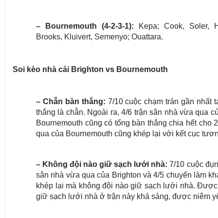
– Bournemouth (4-2-3-1):
 Kepa; Cook, Soler, Hu
Brooks, Kluivert, Semenyo; Ouattara.
Soi kèo nhà cái Brighton vs Bournemouth
– Chẵn bàn thắng: 
7/10 cuộc chạm trán gần nhất t
thắng là chẵn. Ngoài ra, 4/6 trận sân nhà vừa qua củ
Bournemouth cũng có tổng bàn thắng chia hết cho 2
qua của Bournemouth cũng khép lại với kết cục tươn
– Không đội nào giữ sạch lưới nhà:
 7/10 cuộc đụn
sân nhà vừa qua của Brighton và 4/5 chuyến làm k
khép lại mà không đội nào giữ sạch lưới nhà. Được b
giữ sạch lưới nhà ở trận này khá sáng, được niêm yết