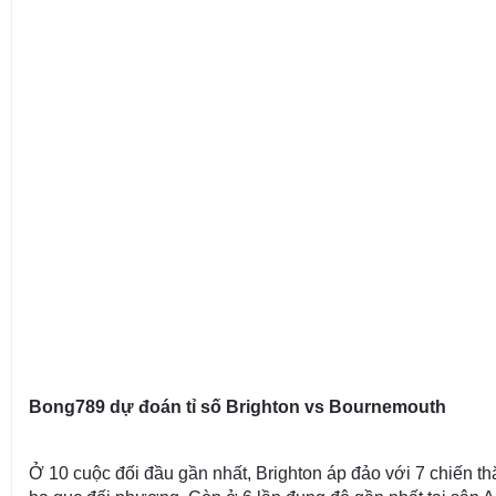
Bong789 dự đoán tỉ số Brighton vs Bournemouth
Ở 10 cuộc đối đầu gần nhất, Brighton áp đảo với 7 chiến th