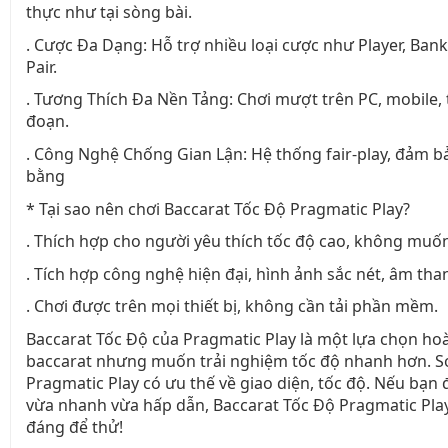
thực như tại sòng bài.
. Cược Đa Dạng: Hỗ trợ nhiều loại cược như Player, Banker
Pair.
. Tương Thích Đa Nền Tảng: Chơi mượt trên PC, mobile, 
đoạn.
. Công Nghệ Chống Gian Lận: Hệ thống fair-play, đảm b
bằng
* Tại sao nên chơi Baccarat Tốc Độ Pragmatic Play?
. Thích hợp cho người yêu thích tốc độ cao, không muốn
. Tích hợp công nghệ hiện đại, hình ảnh sắc nét, âm tha
. Chơi được trên mọi thiết bị, không cần tải phần mềm.
Baccarat Tốc Độ của Pragmatic Play là một lựa chọn ho
baccarat nhưng muốn trải nghiệm tốc độ nhanh hơn. So
Pragmatic Play có ưu thế về giao diện, tốc độ. Nếu bạn
vừa nhanh vừa hấp dẫn, Baccarat Tốc Độ Pragmatic Play
đáng để thử!