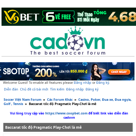
Welcome Guest! To enable all features please
Đăng nhập
or
Đăng ký
.
Diễn đàn
Chủ đề có bài mới
Tìm kiếm
Đăng nhập
Đăng ký
Soccer Việt Nam Forum
»
Các Forum Khác
»
Casino, Poker, Đua xe, Đua ngựa,
Golf , Tennis
»
Baccarat tốc độ Pragmatic Play-Chơi là mê
Vui lòng truy cập vào
https://www.coopbet.com
để biết link vào diễn đàn
cadovn
Baccarat tốc độ Pragmatic Play-Chơi là mê