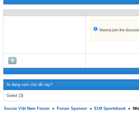
Wanna join the discuss
Ai đang xem chủ đề này?
Guest
(3)
Soccer Việt Nam Forum
»
Forum Sponsor
»
EU9 Sportsbook
»
Nhậ