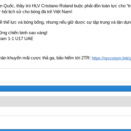
n Quốc, thầy trò HLV Cristiano Roland buộc phải dồn toàn lực cho “tr
hội lịch sử cho bóng đá trẻ Việt Nam! 
 thể lực và bóng bổng, nhưng nếu giữ được sự tập trung và tận dụng
ững chiến binh sao vàng!
 Nam 1-1 U17 UAE
ận khuyến mãi cược thả ga, bảo hiểm tới 2TR: 
https://nycconym.link/