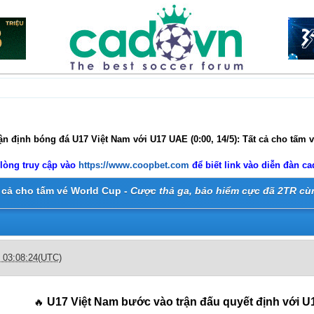
n định bóng đá U17 Việt Nam với U17 UAE (0:00, 14/5): Tất cả cho tấm 
 lòng truy cập vào
https://www.coopbet.com
để biết link vào diễn đàn c
t cả cho tấm vé World Cup -
Cược thả ga, bảo hiểm cực đã 2TR cù
c 03:08:24(UTC)
 U17 Việt Nam bước vào trận đấu quyết định với U
🔥