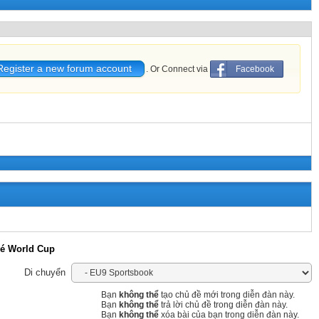
Register a new forum account
. Or Connect via
Facebook
vé World Cup
Di chuyển
Bạn
không thể
tạo chủ đề mới trong diễn đàn này.
Bạn
không thể
trả lời chủ đề trong diễn đàn này.
Bạn
không thể
xóa bài của bạn trong diễn đàn này.