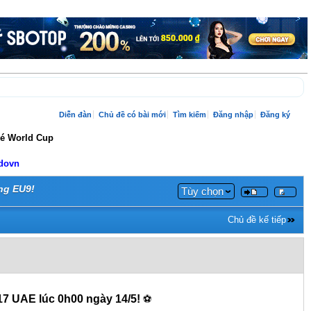
Diễn đàn
Chủ đề có bài mới
Tìm kiếm
Đăng nhập
Đăng ký
vé World Cup
adovn
ng EU9!
Tùy chọn
Chủ đề kế tiếp
17 UAE lúc 0h00 ngày 14/5! 
⚽