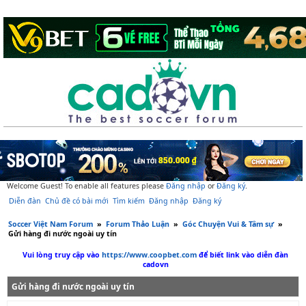
Welcome Guest! To enable all features please
Đăng nhập
or
Đăng ký
.
Diễn đàn
Chủ đề có bài mới
Tìm kiếm
Đăng nhập
Đăng ký
Soccer Việt Nam Forum
»
Forum Thảo Luận
»
Góc Chuyện Vui & Tâm sự
»
Gửi hàng đi nước ngoài uy tín
Vui lòng truy cập vào
https://www.coopbet.com
để biết link vào diễn đàn
cadovn
Gửi hàng đi nước ngoài uy tín