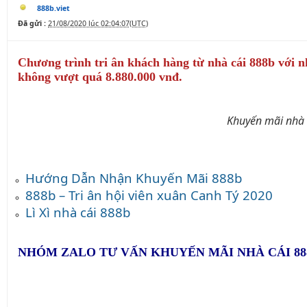
888b.viet
Đã gửi :
21/08/2020 lúc 02:04:07(UTC)
Chương trình tri ân khách hàng từ nhà cái 888b với n
không vượt quá 8.880.000 vnđ.
Khuyến mãi nhà 
Hướng Dẫn Nhận Khuyến Mãi 888b
888b – Tri ân hội viên xuân Canh Tý 2020
Lì Xì nhà cái 888b
NHÓM ZALO TƯ VẤN KHUYẾN MÃI NHÀ CÁI 88