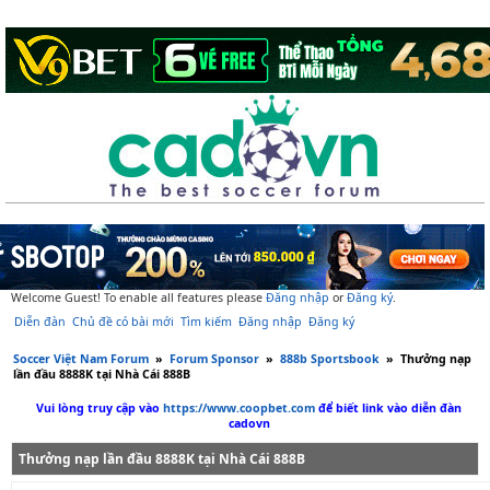
Welcome Guest! To enable all features please
Đăng nhập
or
Đăng ký
.
Diễn đàn
Chủ đề có bài mới
Tìm kiếm
Đăng nhập
Đăng ký
Soccer Việt Nam Forum
»
Forum Sponsor
»
888b Sportsbook
»
Thưởng nạp
lần đầu 8888K tại Nhà Cái 888B
Vui lòng truy cập vào
https://www.coopbet.com
để biết link vào diễn đàn
cadovn
Thưởng nạp lần đầu 8888K tại Nhà Cái 888B