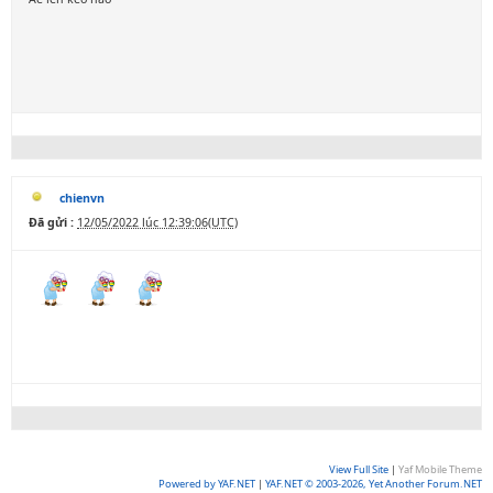
chienvn
Đã gửi :
12/05/2022 lúc 12:39:06(UTC)
View Full Site
|
Yaf Mobile Theme
Powered by YAF.NET
|
YAF.NET © 2003-2026, Yet Another Forum.NET