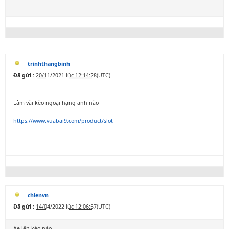
trinhthangbinh
Đã gửi :
20/11/2021 lúc 12:14:28(UTC)
Làm vài kèo ngoại hạng anh nào
https://www.vuabai9.com/product/slot
chienvn
Đã gửi :
14/04/2022 lúc 12:06:57(UTC)
Ae lên kèo nào