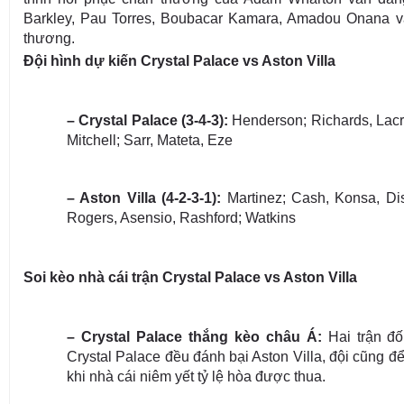
Barkley, Pau Torres, Boubacar Kamara, Amadou Onana v
thương.
Đội hình dự kiến Crystal Palace vs Aston Villa
– Crystal Palace (3-4-3):
 Henderson; Richards, Lacr
Mitchell; Sarr, Mateta, Eze
– Aston Villa (4-2-3-1): 
Martinez; Cash, Konsa, Di
Rogers, Asensio, Rashford; Watkins
Soi kèo nhà cái trận Crystal Palace vs Aston Villa
– Crystal Palace thắng kèo châu Á: 
Hai trận đố
Crystal Palace đều đánh bại Aston Villa, đội cũng để
khi nhà cái niêm yết tỷ lệ hòa được thua.