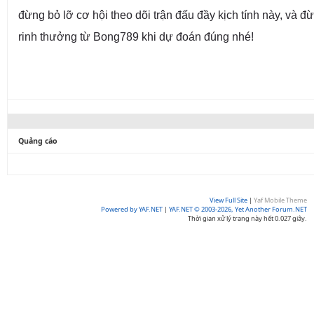
đừng bỏ lỡ cơ hội theo dõi trận đấu đầy kịch tính này, và đ
rinh thưởng từ Bong789 khi dự đoán đúng nhé!
Quảng cáo
View Full Site
|
Yaf Mobile Theme
Powered by YAF.NET
|
YAF.NET © 2003-2026, Yet Another Forum.NET
Thời gian xử lý trang này hết 0.027 giây.