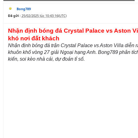
Bong789
Đã gửi :
25/02/2025 lúc 10:43:16(UTC)
Nhận định bóng đá Crystal Palace vs Aston Vil
khó nơi đất khách
Nhận định bóng đá trận Crystal Palace vs Aston Villa diễn r
khuôn khổ vòng 27 giải Ngoại hạng Anh. Bong789 phân tích t
kiến, soi kèo nhà cái, dự đoán tỉ số.