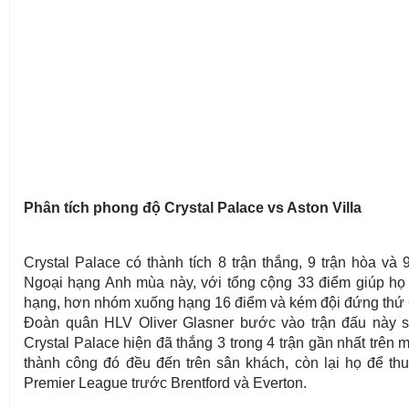
Phân tích phong độ Crystal Palace vs Aston Villa
Crystal Palace có thành tích 8 trận thắng, 9 trận hòa và 9 
Ngoại hạng Anh mùa này, với tổng cộng 33 điểm giúp họ đ
hạng, hơn nhóm xuống hạng 16 điểm và kém đội đứng thứ 
Đoàn quân HLV Oliver Glasner bước vào trận đấu này sa
Crystal Palace hiện đã thắng 3 trong 4 trận gần nhất trên 
thành công đó đều đến trên sân khách, còn lại họ để thua
Premier League trước Brentford và Everton.