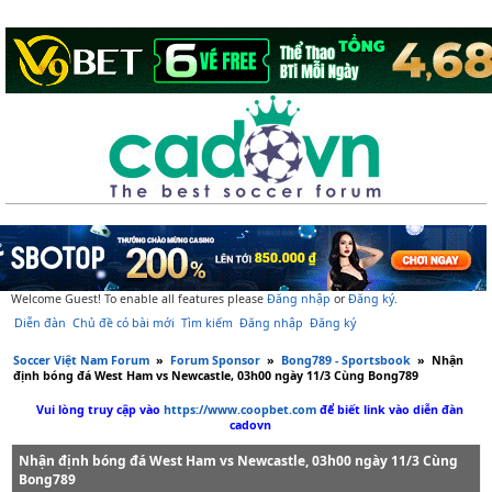
Welcome Guest! To enable all features please
Đăng nhập
or
Đăng ký
.
Diễn đàn
Chủ đề có bài mới
Tìm kiếm
Đăng nhập
Đăng ký
Soccer Việt Nam Forum
»
Forum Sponsor
»
Bong789 - Sportsbook
»
Nhận
định bóng đá West Ham vs Newcastle, 03h00 ngày 11/3 Cùng Bong789
Vui lòng truy cập vào
https://www.coopbet.com
để biết link vào diễn đàn
cadovn
Nhận định bóng đá West Ham vs Newcastle, 03h00 ngày 11/3 Cùng
Bong789