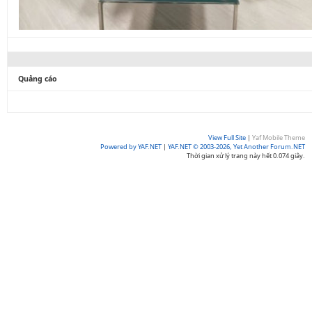
Quảng cáo
View Full Site
|
Yaf Mobile Theme
Powered by YAF.NET
|
YAF.NET © 2003-2026, Yet Another Forum.NET
Thời gian xử lý trang này hết 0.074 giây.