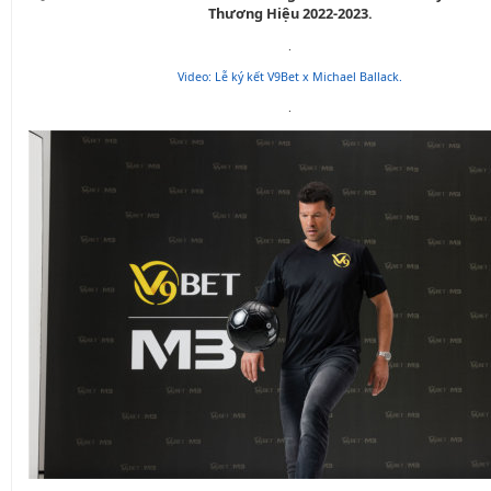
Thương Hiệu 2022-2023.
.
Video: Lễ ký kết V9Bet x Michael Ballack.
.