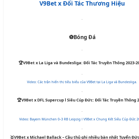
V9Bet x Đối Tác Thương Hiệu
.
⚽️Bóng Đá
.
🏆V9Bet x La Liga và Bundesliga: Đối Tác Truyền Thông 2023-2
.
Video: Các trận hiển thị tiêu biểu của V9Bet tại La Liga và Bundesliga.
.
🏆V9Bet x DFL Supercup l Siêu Cúp Đức: Đối Tác Truyền Thông 
.
Video: Bayern München 0–3 RB Leipzig l V9Bet x Chung Kết Siêu Cúp Đức 2
.
🥇V9Bet x Michael Ballack – Cầu thủ ghi nhiều bàn nhất Tuyển Đức