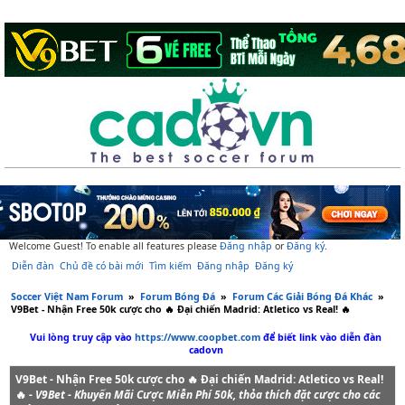
Welcome Guest! To enable all features please
Đăng nhập
or
Đăng ký
.
Diễn đàn
Chủ đề có bài mới
Tìm kiếm
Đăng nhập
Đăng ký
Soccer Việt Nam Forum
»
Forum Bóng Đá
»
Forum Các Giải Bóng Đá Khác
»
V9Bet - Nhận Free 50k cược cho 🔥 Đại chiến Madrid: Atletico vs Real! 🔥
Vui lòng truy cập vào
https://www.coopbet.com
để biết link vào diễn đàn
cadovn
V9Bet - Nhận Free 50k cược cho 🔥 Đại chiến Madrid: Atletico vs Real!
🔥 -
V9Bet - Khuyến Mãi Cược Miễn Phí 50k, thỏa thích đặt cược cho các