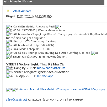
giải bóng đá lớn nhỏ
v9bet.vietnam
Đã gửi :
12/03/2025 lúc 05:43:51(UTC)
Đại chiến Madrid: Atletico vs Real!
03:00 - 13/03/2025 | Wanda Metropolitano
Atletico có đủ sức quật ngã Kền Kền Trắng ngay trên sân nhà? Hay Real Madr
tục thể hiện đẳng cấp ông lớn?
Kèo cực HOT - Chọn ngay cửa sáng!
Atletico Madrid chấp +0/0.5 (0.92)
Real Madrid chấp -0/0.5 (0.98)
Ưu đãi siêu khủng: 100% Thưởng Nạp Đầu + 20 Vòng Slot Free!
Nhanh tay đặt cược - Rinh ngay thưởng lớn!
V9BET l Victory 9ight: Thập Kỷ Nhà Cái
Đăng ký V9Bet:
bit.ly/cadovnforum
V9Bet Telegram:
@v9nhacaiquocdan2
bit.ly/v9app
Tải App V9BET:
#AtleticoMadrid
#RealMadrid
#ChampionsLeague
#V9Bet
#CượcNgay
Sửa bởi người viết
12/03/2025 lúc 05:44:41(UTC)
|
Lý do: Chưa rõ