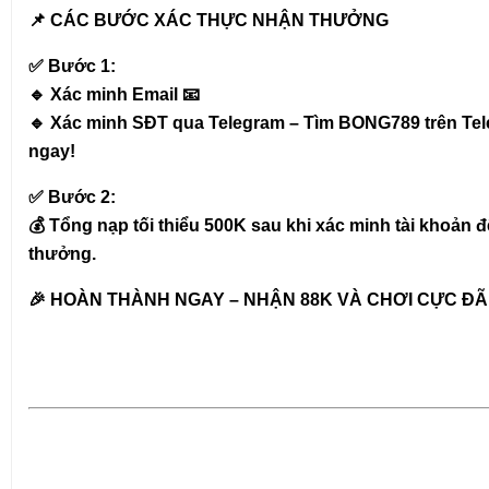
📌 CÁC BƯỚC XÁC THỰC NHẬN THƯỞNG
✅ Bước 1:
🔹 Xác minh Email 📧
🔹 Xác minh SĐT qua Telegram – Tìm BONG789 trên Tel
ngay!
✅ Bước 2:
💰 Tổng nạp tối thiểu 500K sau khi xác minh tài khoản đ
thưởng.
🎉 HOÀN THÀNH NGAY – NHẬN 88K VÀ CHƠI CỰC ĐÃ!