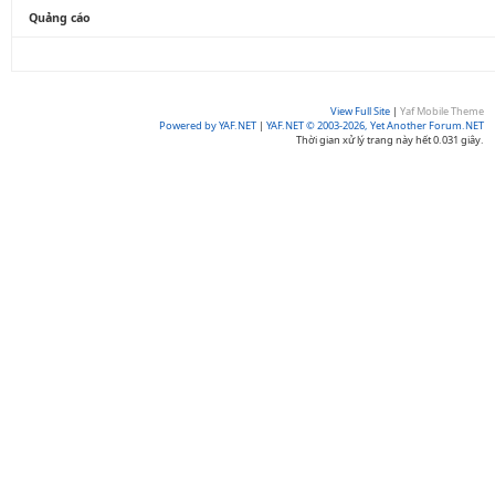
Quảng cáo
View Full Site
|
Yaf Mobile Theme
Powered by YAF.NET
|
YAF.NET © 2003-2026, Yet Another Forum.NET
Thời gian xử lý trang này hết 0.031 giây.