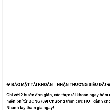
💎 BẢO MẬT TÀI KHOẢN – NHẬN THƯỞNG SIÊU ĐÃ! 
Chỉ với 2 bước đơn giản, xác thực tài khoản ngay hôm 
miễn phí từ BONG789! Chương trình cực HOT dành cho t
Nhanh tay tham gia ngay!