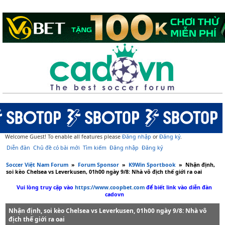
Welcome Guest! To enable all features please
Đăng nhập
or
Đăng ký
.
Diễn đàn
Chủ đề có bài mới
Tìm kiếm
Đăng nhập
Đăng ký
Soccer Việt Nam Forum
»
Forum Sponsor
»
K9Win Sportbook
»
Nhận định,
soi kèo Chelsea vs Leverkusen, 01h00 ngày 9/8: Nhà vô địch thế giới ra oai
Vui lòng truy cập vào
https://www.coopbet.com
để biết link vào diễn đàn
cadovn
Nhận định, soi kèo Chelsea vs Leverkusen, 01h00 ngày 9/8: Nhà vô
địch thế giới ra oai