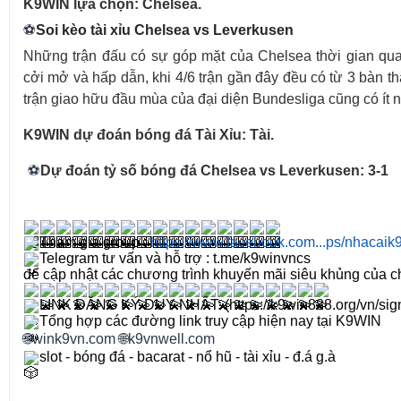
K9WIN lựa chọn: Chelsea.
⚽
Soi kèo tài xỉu Chelsea vs Leverkusen
Những trận đấu có sự góp mặt của Chelsea thời gian qua 
cởi mở và hấp dẫn, khi 4/6 trận gần đây đều có từ 3 bàn th
trận giao hữu đầu mùa của đại diện Bundesliga cũng có ít 
K9WIN dự đoán bóng đá Tài Xỉu: Tài.
⚽
Dự đoán tỷ số bóng đá Chelsea vs Leverkusen: 3-1
Tham gia group :
https://www.facebook.com...ps/nhacaik
Telegram tư vấn và hỗ trợ : t.me/k9winvncs
để cập nhật các chương trình khuyến mãi siêu khủng của ch
LINK ĐĂNG KÝ DUY NHẤT: (https://k9win888.org/vn/sig
Tổng hợp các đường link truy cập hiện nay tại K9WIN
🌐wink9vn.com 🌐k9vnwell.com
slot - bóng đá - bacarat - nổ hũ - tài xỉu - đ.á g.à