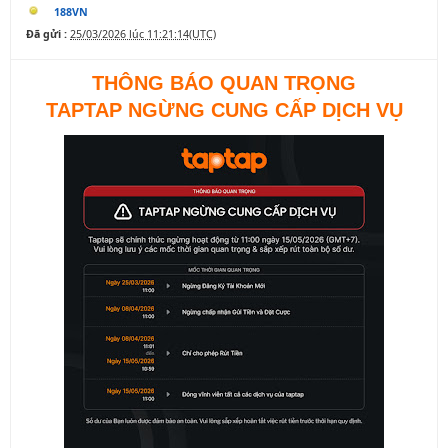
188VN
Đã gửi :
25/03/2026 lúc 11:21:14(UTC)
THÔNG BÁO QUAN TRỌNG
TAPTAP NGỪNG CUNG CẤP DỊCH VỤ