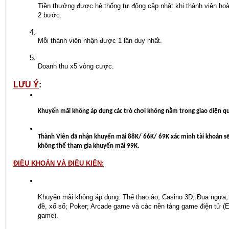
Tiền thưởng được hệ thống tự động cập nhật khi thành viên hoàn
2 bước.
Mỗi thành viên nhận được 1 lần duy nhất.
Doanh thu x5 vòng cược.
LƯU Ý
:
Khuyến mãi không áp dụng các trò chơi không nằm trong giao diện q
Thành Viên đã nhận khuyến mãi 88K/ 66K/ 69K xác minh tài khoản sẽ
không thể tham gia khuyến mãi 99K.
ĐIỀU KHOẢN VÀ ĐIỀU KIỆN:
Khuyến mãi không áp dụng: Thể thao ảo; Casino 3D; Đua ngựa; 
đề, xổ số; Poker; Arcade game và các nền tảng game điện tử (E
game).