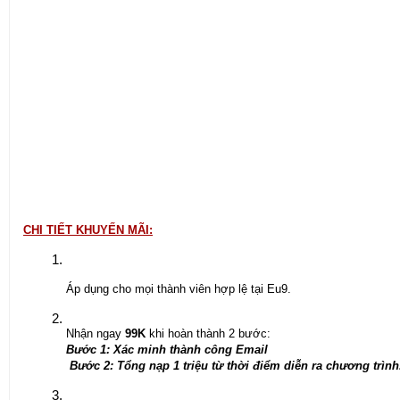
CHI TIẾT KHUYẾN MÃI:
Áp dụng cho mọi thành viên hợp lệ tại Eu9.
Nhận ngay
 99K
 khi hoàn thành 2 bước:
Bước 1: Xác minh thành công Email
 Bước 2: Tổng nạp 1 triệu từ thời điểm diễn ra chương trình