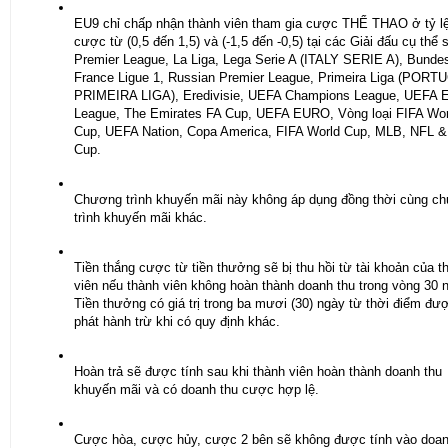
EU9 chỉ chấp nhận thành viên tham gia cược THỂ THAO ở tỷ lệ
cược từ (0,5 đến 1,5) và (-1,5 đến -0,5) tại các Giải đấu cụ thể s
Premier League, La Liga, Lega Serie A (ITALY SERIE A), Bundesl
France Ligue 1, Russian Premier League, Primeira Liga (PORT
PRIMEIRA LIGA), Eredivisie, UEFA Champions League, UEFA E
League, The Emirates FA Cup, UEFA EURO, Vòng loại FIFA Worl
Cup, UEFA Nation, Copa America, FIFA World Cup, MLB, NFL &
Cup.
Chương trình khuyến mãi này không áp dụng đồng thời cùng ch
trình khuyến mãi khác.
Tiền thắng cược từ tiền thưởng sẽ bị thu hồi từ tài khoản của th
viên nếu thành viên không hoàn thành doanh thu trong vòng 30 n
Tiền thưởng có giá trị trong ba mươi (30) ngày từ thời điểm đượ
phát hành trừ khi có quy định khác.
Hoàn trả sẽ được tính sau khi thành viên hoàn thành doanh thu 
khuyến mãi và có doanh thu cược hợp lệ.
Cược hòa, cược hủy, cược 2 bên sẽ không được tính vào doanh