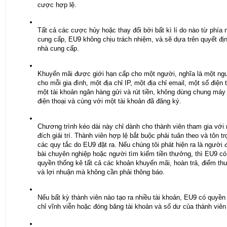
cược hợp lệ. 
Tất cả các cược hủy hoặc thay đổi bởi bất kì lí do nào từ phía n
cung cấp, EU9 không chịu trách nhiệm, và sẽ dựa trên quyết địn
nhà cung cấp.
Khuyến mãi được giới hạn cấp cho một người, nghĩa là một ngư
cho mỗi gia đình, một địa chỉ IP, một địa chỉ email, một số điện t
một tài khoản ngân hàng gửi và rút tiền, không dùng chung máy 
điện thoại và cùng với một tài khoản đã đăng ký.
Chương trình kéo dài này chỉ dành cho thành viên tham gia với 
đích giải trí. Thành viên hợp lệ bắt buộc phải tuân theo và tôn tr
các quy tắc do EU9 đặt ra. Nếu chúng tôi phát hiện ra là người đ
bài chuyên nghiệp hoặc người tìm kiếm tiền thưởng, thì EU9 có 
quyền thống kê tất cả các khoản khuyến mãi, hoàn trả, điểm th
và lợi nhuận mà không cần phải thông báo.
Nếu bất kỳ thành viên nào tạo ra nhiều tài khoản, EU9 có quyền 
chỉ vĩnh viễn hoặc đóng băng tài khoản và số dư của thành viên