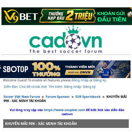
Welcome Guest! To enable all features please
Đăng nhập
or
Đăng ký
.
Diễn đàn
Chủ đề có bài mới
Tìm kiếm
Đăng nhập
Đăng ký
Soccer Việt Nam Forum
»
Forum Sponsor
»
EU9 Sportsbook
»
KHUYẾN MÃI
99K - XÁC MINH TÀI KHOẢN
Vui lòng truy cập vào
https://www.coopbet.com
để biết link vào diễn đàn
cadovn
KHUYẾN MÃI 99K - XÁC MINH TÀI KHOẢN