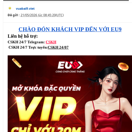
vuabai9.viet
Đã gửi :
21/05/2026 lúc 08:45:20(UTC)
CHÀO ĐÓN KHÁCH VIP ĐẾN VỚI EU9
Liên hệ hỗ trợ: 
CSKH 24/7 Telegram: 
CSKH
 CSKH 24/7 Trực tuyến:
CSKH 24/07