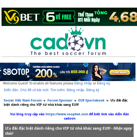
Welcome Guest! To enable all features please
Đăng nhập
or
Đăng ký
.
Diễn đàn
Chủ đề có bài mới
Tìm kiếm
Đăng nhập
Đăng ký
Soccer Việt Nam Forum
»
Forum Sponsor
»
EU9 Sportsbook
»
Ưu đãi đặc
biệt dành riêng cho VIP từ nhà khác sang EU9!
Vui lòng truy cập vào
https://www.coopbet.com
để biết link vào diễn đàn
cadovn
Ưu đãi đặc biệt dành riêng cho VIP từ nhà khác sang EU9! -
Nhận ngay
thôi!