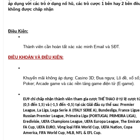
áp dụng với các trò ở dạng nổ hũ, các trò cược 1 bên hay 2 bên đều
không được chấp nhận
Điều Kiện:
Thành viên cần hoàn tất xác xác minh Email và SĐT.
ĐIỀU KHOẢN VÀ ĐIỀU KIỆN:
Khuyến mãi không áp dụng: Casino 3D; Đua ngựa; Lô đề, xổ số;
Poker; Arcade game và các nền tảng game điện tử (E-game).
EU9 chỉ chấp nhận thành viên tham gia cược THỂ THAO ở tỷ lệ cược từ
(0,5 đến 1,5) và (-1,5 đến -0,5) tại các Giải đấu cụ thể sau: Premier 
League, La Liga, Lega Serie A (ITALY SERIE A), Bundesliga, France Ligue 
Russian Premier League, Primeira Liga (PORTUGAL PRIMEIRA LIGA), 
Eredivisie, UEFA Champions League, UEFA Europa League, The Emirate
FA Cup, UEFA EURO, Vòng loại FIFA World Cup, UEFA Nation, Copa 
America, FIFA World Cup, MLB, NFL & EFL Cup.