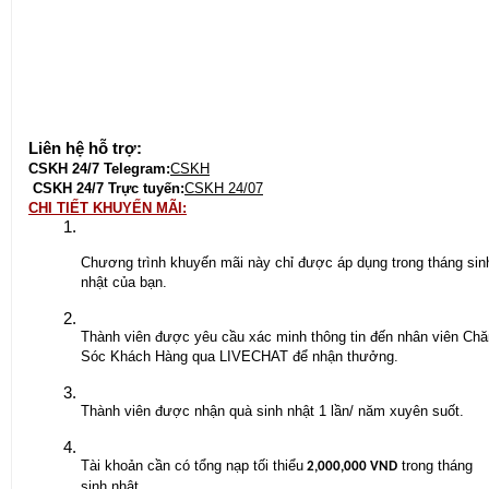
Liên hệ hỗ trợ: 
CSKH 24/7 Telegram:
CSKH
 CSKH 24/7 Trực tuyến:
CSKH 24/07
CHI TIẾT KHUYẾN MÃI:
Chương trình khuyến mãi này chỉ được áp dụng trong tháng sinh
nhật của bạn.
Thành viên được yêu cầu xác minh thông tin đến nhân viên Chă
Sóc Khách Hàng qua LIVECHAT để nhận thưởng.
Thành viên được nhận quà sinh nhật 1 lần/ năm xuyên suốt.
Tài khoản cần có tổng nạp tối thiểu
 trong tháng 
 2,000,000 VND
sinh nhật.