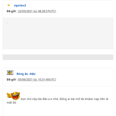
vipttbn3
Đã gửi :
22/03/2021 lúc 08:28:57(UTC)
.
Bóng ảo. diệu
Đã gửi :
05/06/2021 lúc 10:31:45(UTC)
bọn chó này lừa đảo a e nhé, đừng ai dại mở tài khảon nạp tiền là
mất đó