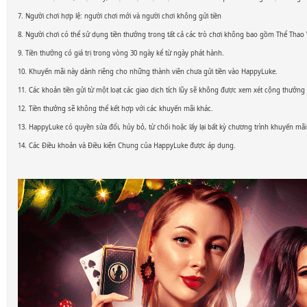
7. Người chơi hợp lệ: người chơi mới và người chơi không gửi tiền
8. Người chơi có thể sử dụng tiền thưởng trong tất cả các trò chơi không bao gồm Thể Thao
9. Tiền thưởng có giá trị trong vòng 30 ngày kể từ ngày phát hành.
10. Khuyến mãi này dành riêng cho những thành viên chưa gửi tiền vào HappyLuke.
11. Các khoản tiền gửi từ một loạt các giao dịch tích lũy sẽ không được xem xét cộng thưởng 
12. Tiền thưởng sẽ không thể kết hợp với các khuyến mãi khác.
13. HappyLuke có quyền sửa đổi, hủy bỏ, từ chối hoặc lấy lại bất kỳ chương trình khuyến mã
14. Các Điều khoản và Điều kiện Chung của HappyLuke được áp dụng.