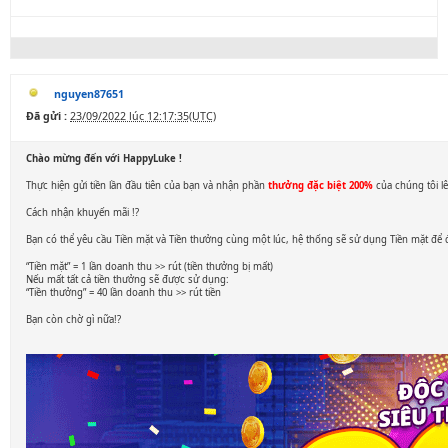
nguyen87651
Đã gửi :
23/09/2022 lúc 12:17:35(UTC)
Chào mừng đến với HappyLuke !
Thực hiện gửi tiền lần đầu tiên của bạn và nhận phần
thưởng đặc biệt 200%
của chúng tôi l
Cách nhận khuyến mãi !?
Bạn có thể yêu cầu Tiền mặt và Tiền thưởng cùng một lúc, hệ thống sẽ sử dụng Tiền mặt để 
“Tiền mặt” = 1 lần doanh thu >> rút (tiền thưởng bị mất)
Nếu mất tất cả tiền thưởng sẽ được sử dụng:
“Tiền thưởng” = 40 lần doanh thu >> rút tiền
Bạn còn chờ gì nữa!?