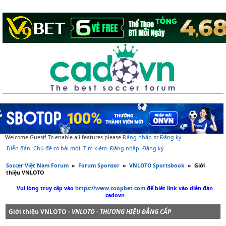
Welcome Guest! To enable all features please
Đăng nhập
or
Đăng ký
.
Diễn đàn
Chủ đề có bài mới
Tìm kiếm
Đăng nhập
Đăng ký
Soccer Việt Nam Forum
»
Forum Sponsor
»
VNLOTO Sportsbook
»
Giới
thiệu VNLOTO
Vui lòng truy cập vào
https://www.coopbet.com
để biết link vào diễn đàn
cadovn
Giới thiệu VNLOTO -
VNLOTO - THƯƠNG HIỆU ĐẲNG CẤP