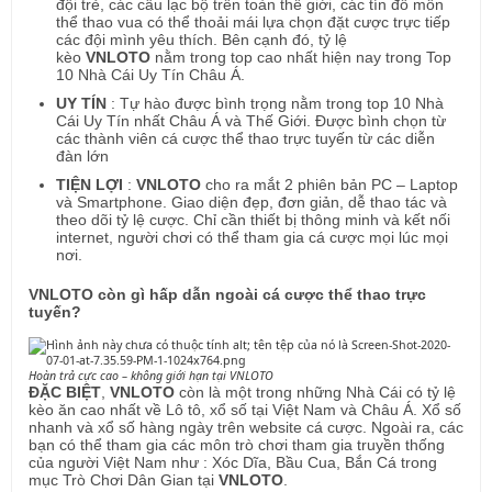
đội trẻ, các câu lạc bộ trên toàn thế giới, các tín đồ môn
thể thao vua có thể thoải mái lựa chọn đặt cược trực tiếp
các đội mình yêu thích. Bên cạnh đó, tỷ lệ
kèo
VNLOTO
nằm trong top cao nhất hiện nay trong Top
10 Nhà Cái Uy Tín Châu Á.
UY TÍN
: Tự hào được bình trọng nằm trong top 10 Nhà
Cái Uy Tín nhất Châu Á và Thế Giới. Được bình chọn từ
các thành viên cá cược thể thao trực tuyến từ các diễn
đàn lớn
TIỆN LỢI
:
VNLOTO
cho ra mắt 2 phiên bản PC – Laptop
và Smartphone. Giao diện đẹp, đơn giản, dễ thao tác và
theo dõi tỷ lệ cược. Chỉ cần thiết bị thông minh và kết nối
internet, người chơi có thể tham gia cá cược mọi lúc mọi
nơi.
VNLOTO còn gì hấp dẫn ngoài cá cược thể thao trực
tuyến?
Hoàn trả cực cao – không giới hạn tại VNLOTO
ĐẶC BIỆT
,
VNLOTO
còn là một trong những Nhà Cái có tỷ lệ
kèo ăn cao nhất về Lô tô, xổ số tại Việt Nam và Châu Á. Xổ số
nhanh và xổ số hàng ngày trên website cá cược. Ngoài ra, các
bạn có thể tham gia các môn trò chơi tham gia truyền thống
của người Việt Nam như : Xóc Dĩa, Bầu Cua, Bắn Cá trong
mục Trò Chơi Dân Gian tại
VNLOTO
.