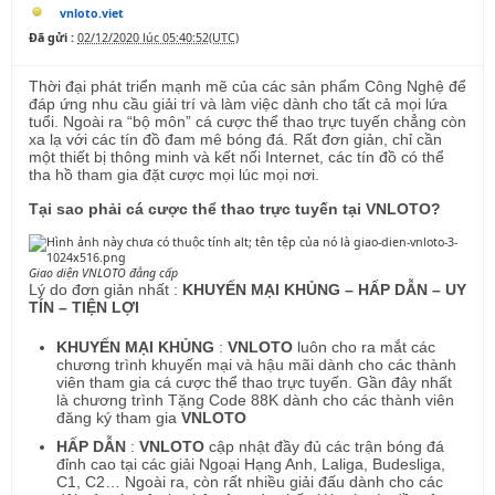
vnloto.viet
Đã gửi :
02/12/2020 lúc 05:40:52(UTC)
Thời đại phát triển mạnh mẽ của các sản phẩm Công Nghệ để
đáp ứng nhu cầu giải trí và làm việc dành cho tất cả mọi lứa
tuổi. Ngoài ra “bộ môn” cá cược thể thao trực tuyến chẳng còn
xa lạ với các tín đồ đam mê bóng đá. Rất đơn giản, chỉ cần
một thiết bị thông minh và kết nối Internet, các tín đồ có thể
tha hồ tham gia đặt cược mọi lúc mọi nơi.
Tại sao phải cá cược thể thao trực tuyến tại VNLOTO?
Giao diện VNLOTO đẳng cấp
Lý do đơn giản nhất :
KHUYẾN MẠI KHỦNG – HẤP DẪN – UY
TÍN – TIỆN LỢI
KHUYẾN MẠI KHỦNG
:
VNLOTO
luôn cho ra mắt các
chương trình khuyến mại và hậu mãi dành cho các thành
viên tham gia cá cược thể thao trực tuyến. Gần đây nhất
là chương trình Tặng Code 88K dành cho các thành viên
đăng ký tham gia
VNLOTO
HẤP DẪN
:
VNLOTO
cập nhật đầy đủ các trận bóng đá
đỉnh cao tại các giải Ngoại Hạng Anh, Laliga, Budesliga,
C1, C2… Ngoài ra, còn rất nhiều giải đấu dành cho các