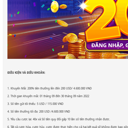
ĐIỀU KIỆN VÀ ĐIỀU KHOẢN:
1. Khuyến Mãi: 200% tiền thưởng lên đến 200 USD/ 4.600.000 VND
2. Thời gian khuyến mãi: 01 tháng 09 đến 30 tháng 09 năm 2022
3. Số tiền gửi tối thiểu: 5 USD / 115.000 VND
4. Số tiền thưởng tối đa: 200 USD /4.600.000 VND
5. Yêu cầu cược lại: 40x và Số tiền quy đổi gấp 10 lần số tiền thưởng nhận được.
6. Tất cả cược hòa, cược hủy, cược được thực hiện cho cả hai kết quả sẽ không được bao g