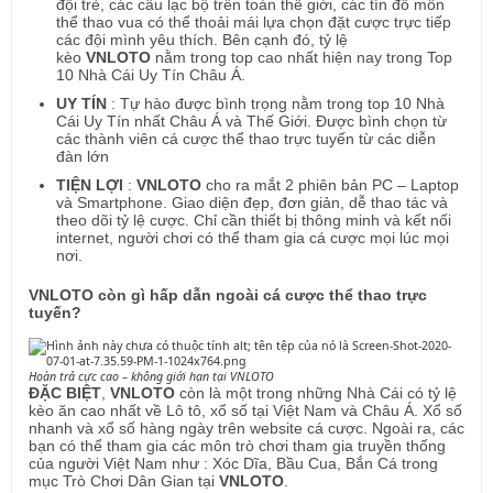
đội trẻ, các câu lạc bộ trên toàn thế giới, các tín đồ môn
thể thao vua có thể thoải mái lựa chọn đặt cược trực tiếp
các đội mình yêu thích. Bên cạnh đó, tỷ lệ
kèo
VNLOTO
nằm trong top cao nhất hiện nay trong Top
10 Nhà Cái Uy Tín Châu Á.
UY TÍN
: Tự hào được bình trọng nằm trong top 10 Nhà
Cái Uy Tín nhất Châu Á và Thế Giới. Được bình chọn từ
các thành viên cá cược thể thao trực tuyến từ các diễn
đàn lớn
TIỆN LỢI
:
VNLOTO
cho ra mắt 2 phiên bản PC – Laptop
và Smartphone. Giao diện đẹp, đơn giản, dễ thao tác và
theo dõi tỷ lệ cược. Chỉ cần thiết bị thông minh và kết nối
internet, người chơi có thể tham gia cá cược mọi lúc mọi
nơi.
VNLOTO còn gì hấp dẫn ngoài cá cược thể thao trực
tuyến?
Hoàn trả cực cao – không giới hạn tại VNLOTO
ĐẶC BIỆT
,
VNLOTO
còn là một trong những Nhà Cái có tỷ lệ
kèo ăn cao nhất về Lô tô, xổ số tại Việt Nam và Châu Á. Xổ số
nhanh và xổ số hàng ngày trên website cá cược. Ngoài ra, các
bạn có thể tham gia các môn trò chơi tham gia truyền thống
của người Việt Nam như : Xóc Dĩa, Bầu Cua, Bắn Cá trong
mục Trò Chơi Dân Gian tại
VNLOTO
.