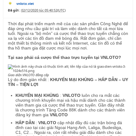
vnloto.viet
Đã gửi :
02/12/2020 lúc 05:40:52(UTC)
Thời đại phát triển mạnh mẽ của các sản phẩm Công Nghệ để
đáp ứng nhu cầu giải trí và làm việc dành cho tất cả mọi lứa
tuổi. Ngoài ra “bộ môn” cá cược thể thao trực tuyến chẳng còn
xa lạ với các tín đồ đam mê bóng đá. Rất đơn giản, chỉ cần
một thiết bị thông minh và kết nối Internet, các tín đồ có thể
tha hồ tham gia đặt cược mọi lúc mọi nơi.
Tại sao phải cá cược thể thao trực tuyến tại VNLOTO?
Giao diện VNLOTO đẳng cấp
Lý do đơn giản nhất :
KHUYẾN MẠI KHỦNG – HẤP DẪN – UY
TÍN – TIỆN LỢI
KHUYẾN MẠI KHỦNG
:
VNLOTO
luôn cho ra mắt các
chương trình khuyến mại và hậu mãi dành cho các thành
viên tham gia cá cược thể thao trực tuyến. Gần đây nhất
là chương trình Tặng Code 88K dành cho các thành viên
đăng ký tham gia
VNLOTO
HẤP DẪN
:
VNLOTO
cập nhật đầy đủ các trận bóng đá
đỉnh cao tại các giải Ngoại Hạng Anh, Laliga, Budesliga,
C1, C2… Ngoài ra, còn rất nhiều giải đấu dành cho các