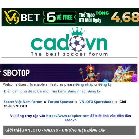
Welcome Guest! To enable all features please
Đăng nhập
or
Đăng ký
.
Diễn đàn
Chủ đề có bài mới
Tìm kiếm
Đăng nhập
Đăng ký
Soccer Việt Nam Forum
»
Forum Sponsor
»
VNLOTO Sportsbook
»
Giới
thiệu VNLOTO
Vui lòng truy cập vào
https://www.coopbet.com
để biết link vào diễn đàn
cadovn
Giới thiệu VNLOTO -
VNLOTO - THƯƠNG HIỆU ĐẲNG CẤP