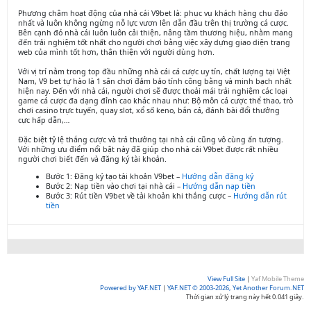
Phương châm hoạt động của nhà cái V9bet là: phục vụ khách hàng chu đáo
nhất và luôn không ngừng nỗ lực vươn lên dẫn đầu trên thị trường cá cược.
Bên cạnh đó nhà cái luôn luôn cải thiện, nâng tầm thương hiệu, nhằm mang
đến trải nghiệm tốt nhất cho người chơi bằng việc xây dựng giao diện trang
web của mình tốt hơn, thân thiện với người dùng hơn.
Với vị trí nằm trong top đầu những nhà cái cá cược uy tín, chất lượng tại Việt
Nam, V9 bet tự hào là 1 sân chơi đảm bảo tính công bằng và minh bạch nhất
hiện nay. Đến với nhà cái, người chơi sẽ được thoải mái trải nghiệm các loại
game cá cược đa dạng đỉnh cao khác nhau như: Bộ môn cá cược thể thao, trò
chơi casino trực tuyến, quay slot, xổ số keno, bắn cá, đánh bài đổi thưởng
cực hấp dẫn,…
Đặc biệt tỷ lệ thắng cược và trả thưởng tại nhà cái cũng vô cùng ấn tượng.
Với những ưu điểm nổi bật này đã giúp cho nhà cái V9bet được rất nhiều
người chơi biết đến và đăng ký tài khoản.
Bước 1: Đăng ký tạo tài khoản V9bet –
Hướng dẫn đăng ký
Bước 2: Nạp tiền vào chơi tại nhà cái –
Hướng dẫn nạp tiền
Bước 3: Rút tiền V9bet về tài khoản khi thắng cược –
Hướng dẫn rút
tiền
View Full Site
|
Yaf Mobile Theme
Powered by YAF.NET
|
YAF.NET © 2003-2026, Yet Another Forum.NET
Thời gian xử lý trang này hết 0.041 giây.