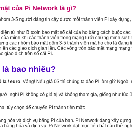
mật của Pi Network là gì?
nhóm 3-5 người đáng tin cậy được mỗi thành viên Pi xây dựng, 
ền điện tử như Bitcoin bảo mật sổ cái của họ bằng cách buộc các
i của mình khi các thành viên trong mạng lưới chứng minh sự 
ựng các nhóm bảo mật gồm 3-5 thành viên mà họ cho là đáng t
hiện các giao dịch gian lận. Các vòng tròn bảo mật mạng mạng tạ
c giao dịch trên sổ cái Pi.
 là bao nhiêu?
 la / euro
. Vâng! Nếu giá 0$ thì chúng ta đào PI làm gì? Ngoài r
người nghĩ PI không có giá trị và không tham gia, giống như lúc
ai tùy chọn để chuyển PI thành tiền mặt:
àng hóa và dịch vụ bằng Pi của bạn. Pi Network đang xây dựng m
mua hàng hóa và dịch vụ. Pi Network đặt mục tiêu bắt đầu thử 