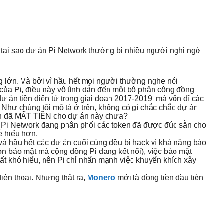
h tại sao dự án Pi Network thường bị nhiều người nghi ngờ
g lớn. Và bởi vì hầu hết mọi người thường nghe nói
ế của Pi, điều này vô tình dẫn đến một bộ phận cộng đồng
dự án tiền điện tử trong giai đoạn 2017-2019, mà vốn dĩ các
 Như chúng tôi mô tả ở trên, không có gì chắc chắc dự án
mình đã MẤT TIỀN cho dự án này chưa?
g, Pi Network đang phân phối các token đã được đúc sẵn cho
ễ hiểu hơn.
và hầu hết các dự án cuối cùng đều bị hack vì khả năng bảo
n bảo mật mà cộng đồng Pi đang kết nối), việc bảo mật
 rất khó hiểu, nên Pi chỉ nhấn mạnh việc khuyến khích xây
điện thoại. Nhưng thật ra,
Monero
mới là đồng tiền đầu tiên