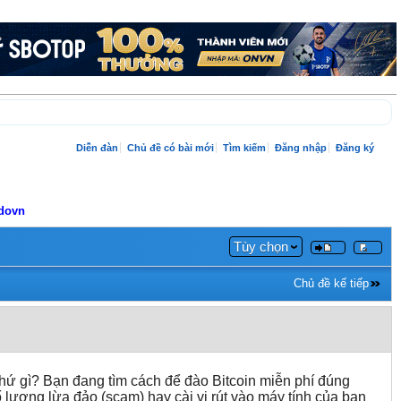
Diễn đàn
Chủ đề có bài mới
Tìm kiếm
Đăng nhập
Đăng ký
adovn
Tùy chọn
Chủ đề kế tiếp
 chứ gì? Bạn đang tìm cách để đào Bitcoin miễn phí đúng
lượng lừa đảo (scam) hay cài vi rút vào máy tính của bạn