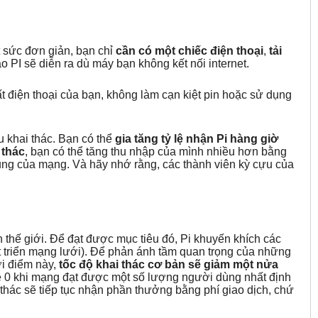
t sức đơn giản, bạn chỉ
cần có một chiếc điện thoại
,
tải
o PI sẽ diễn ra dù máy bạn không kết nối internet.
điện thoại của bạn, không làm cạn kiệt pin hoặc sử dụng
u khai thác. Bạn có thể
gia tăng tỷ lệ nhận Pi hàng giờ
 thác
, bạn có thể tăng thu nhập của mình nhiều hơn bằng
ung của mạng. Và hãy nhớ rằng, các thành viên kỳ cựu của
n thế giới. Để đạt được mục tiêu đó, Pi khuyến khích các
 triển mạng lưới). Để phản ánh tầm quan trọng của những
ời điểm này,
tốc độ khai thác cơ bản sẽ giảm một nửa
về 0 khi mạng đạt được một số lượng người dùng nhất định
i thác sẽ tiếp tục nhận phần thưởng bằng phí giao dịch, chứ