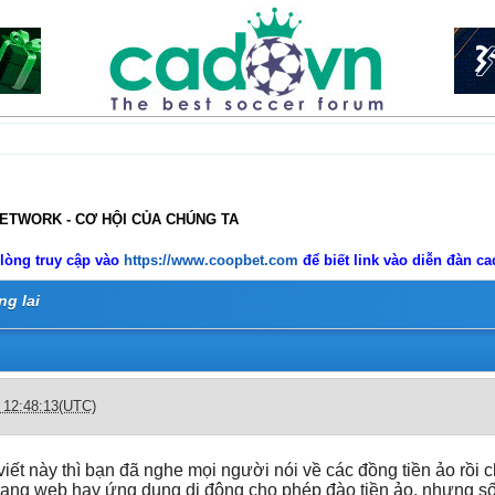
NETWORK - CƠ HỘI CỦA CHÚNG TA
 lòng truy cập vào
https://www.coopbet.com
để biết link vào diễn đàn c
ng lai
c 12:48:13(UTC)
viết này thì bạn đã nghe mọi người nói về các đồng tiền ảo rồi
rang web hay ứng dụng di động cho phép đào tiền ảo, nhưng số 