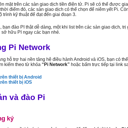
tiền mặt trên các sàn giao dịch tiền điện tử. Pi sẽ có thể được 
i thời điểm đó, các sàn giao dịch có thể chọn để niêm yết Pi. Cò
 trình kỹ thuật để đạt đến giai đoạn 3.
 bạn đào PI thật dễ dàng, một khi list trên các sàn giao dịch, tr
 sở hữu PI ngay các bạn nhé.
ng Pi Network
ang hỗ trợ hai nền tảng hệ điều hành Android và iOS, bạn có th
tìm kiếm theo từ khóa
“Pi Network”
hoặc bấm trực tiếp tại link s
rên thiết bị Android
rên thiết bị iOS
ản và đào Pi
g ký