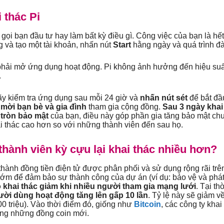
 thác Pi
gọi bạn đầu tư hay làm bất kỳ điều gì. Công việc của bạn là hế
 và tạo một tài khoản, nhấn nút
Start
hằng ngày và quá trình đà
hải mở ứng dụng hoạt động. Pi không ảnh hưởng đến hiệu suất 
.
ãy kiểm tra ứng dụng sau mỗi 24 giờ và
nhấn nút sét
để bắt đầ
mời bạn bè và gia đình
tham gia cộng đồng.
Sau 3 ngày khai
tròn bảo mật
của bạn, điều này góp phần gia tăng bảo mật ch
ai thác cao hơn so với những thành viên đến sau họ.
thành viên kỳ cựu lại khai thác nhiều hơn?
 thành đồng tiền điện tử được phân phối và sử dụng rộng rãi trê
ớm để đảm bảo sự thành công của dự án (ví dụ: bảo vệ và phát
ộ khai thác giảm khi nhiều người tham gia mạng lưới
. Tại th
ười dùng hoạt động tăng lên gấp 10 lần
. Tỷ lệ này sẽ giảm 
100 triệu). Vào thời điểm đó, giống như
Bitcoin
, các công ty kha
ng những đồng coin mới.