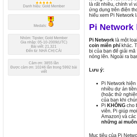
là rất nhiều, chính vì
Danh hiệu: Gold Member
ứng dụng trên điện th
hiểu xem Pi Network l
Pi Network 
Medals:
Nhóm: Tipster, Gold Member
Pi Network
là một loạ
Gia nhập: 05-10-2009(UTC)
coin miễn phí
khác. T
Bài viết: 21,321
bị của bạn để giải mã
Đến từ: NHÀ CHỊ CÁI
nóng lên. Ngoài ra bạ
Cảm ơn: 3855 lần
Được cảm ơn: 10246 lần trong 5992 bài
Lưu ý:
viết
Pi Network hiệ
nhiều dự án tiền
(hoặc thử nghiệ
của bạn khi chú
Pi
KHÔNG
cho 
viên. Pi giúp m
Amazon) và các 
những ai muốn
Mục tiêu của Pi Netwo