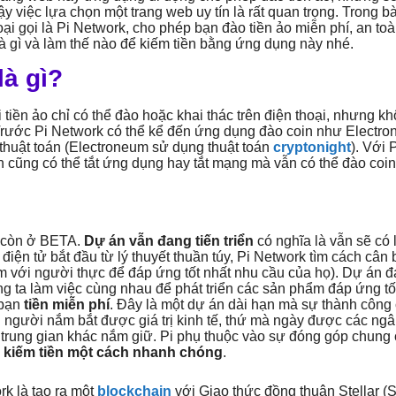
 vậy việc lựa chọn một trang web uy tín là rất quan trọng. Trong
oại gọi là Pi Network, cho phép bạn đào tiền ảo miễn phí, an to
à gì và làm thế nào để kiếm tiền bằng ứng dụng này nhé.
là gì?
i tiền ảo chỉ có thể đào hoặc khai thác trên điện thoại, nhưng k
rước Pi Network có thể kể đến ứng dụng đào coin như Electron
 thuật toán (Electroneum sử dụng thuật toán
cryptonight
). Với 
n cũng có thể tắt ứng dụng hay tắt mạng mà vẫn có thể đào coin
n còn ở BETA.
Dự án vẫn đang tiến triển
có nghĩa là vẫn sẽ có l
 điện tử bắt đầu từ lý thuyết thuần túy, Pi Network tìm cách cân 
m với người thực để đáp ứng tốt nhất nhu cầu của họ). Dự án 
ng ta làm việc cùng nhau để phát triển các sản phẩm đáp ứng tố
bạn
tiền miễn phí
. Đây là một dự án dài hạn mà sự thành công
ọi người nắm bắt được giá trị kinh tế, thứ mà ngày được các ng
trung gian khác nắm giữ. Pi phụ thuộc vào sự đóng góp chung 
 kiếm tiền một cách nhanh chóng
.
rk là tạo ra một
blockchain
với Giao thức đồng thuận Stellar (