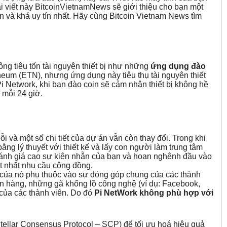
 bài viết này BitcoinVietnamNews sẽ giới thiệu cho bạn một
àn và khá uy tín nhất. Hãy cùng Bitcoin Vietnam News tìm
hông tiêu tốn tài nguyên thiết bị như những
ứng dụng đào
eum (ETN), nhưng ứng dụng này tiêu thụ tài nguyên thiết
Pi Network, khi bạn đào coin sẽ cảm nhận thiết bị không hề
 mỗi 24 giờ.
ỗi và một số chi tiết của dự án vẫn còn thay đổi. Trong khi
bằng lý thuyết với thiết kế và lấy con người làm trung tâm
đánh giá cao sự kiên nhẫn của bạn và hoan nghênh đầu vào
t nhất nhu cầu cộng đồng.
 của nó phụ thuộc vào sự đóng góp chung của các thành
ân hàng, những gã khổng lồ công nghệ (ví dụ: Facebook,
của các thành viên. Do đó
Pi NetWork không phù hợp với
Stellar Consensus Protocol – SCP) để tối ưu hoá hiệu quả