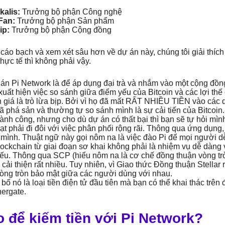
kalis:
Trưởng bộ phận Công nghệ
Fan:
Trưởng bộ phận Sản phẩm
ip:
Trưởng bộ phận Cộng đồng
 cáo bạch và xem xét sâu hơn về dự án này, chúng tôi giải thíc
thực tế thì không phải vậy.
 án Pi Network là để áp dụng đại trà và nhắm vào một cộng đồn
 xuất hiện việc so sánh giữa điểm yếu của Bitcoin và các lợi th
h giá là trò lừa bịp. Bởi vì họ đã mất RẤT NHIỀU TIỀN vào các 
 phá sản và thường tự so sánh mình là sự cải tiến của Bitcoin.
hành công, nhưng cho dù dự án có thất bại thì bạn sẽ tự hỏi 
ạt phải đi đôi với việc phân phối rộng rãi. Thông qua ứng dụn
mình. Thuật ngữ này gọi nôm na là việc đào Pi để mọi người d
ockchain từ giai đoạn sơ khai không phải là nhiệm vụ dễ dàng 
ếu. Thông qua SCP (hiểu nôm na là cơ chế đồng thuận vòng trò
ải thiện rất nhiều. Tuy nhiên, vì Giao thức Đồng thuận Stellar
òng tròn bảo mật giữa các người dùng với nhau.
bố nó là loại tiền điện tử đầu tiên mà bạn có thể khai thác trên 
ergate.
 để kiếm tiền với Pi Network?