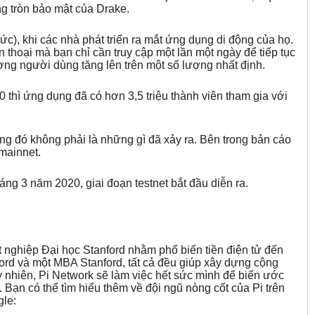
ng tròn bảo mật của Drake.
c), khi các nhà phát triển ra mắt ứng dụng di động của họ.
n thoại mà bạn chỉ cần truy cập một lần một ngày để tiếp tục
ượng người dùng tăng lên trên một số lượng nhất định.
hì ứng dụng đã có hơn 3,5 triệu thành viên tham gia với
ưng đó không phải là những gì đã xảy ra. Bên trong bản cáo
 mainnet.
áng 3 năm 2020, giai đoạn testnet bắt đầu diễn ra.
t nghiệp Đại học Stanford nhằm phổ biến tiền điện tử đến
ford và một MBA Stanford, tất cả đều giúp xây dựng cộng
y nhiên, Pi Network sẽ làm việc hết sức mình để biến ước
 Bạn có thể tìm hiểu thêm về đội ngũ nòng cốt của Pi trên
gle: