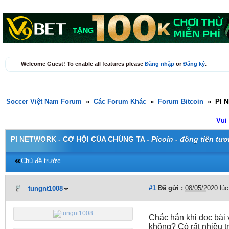
Welcome Guest! To enable all features please
Đăng nhập
or
Đăng ký
.
Soccer Việt Nam Forum
»
Các Forum Khác
»
Forum Bitcoin
»
PI 
Vui
PI NETWORK - CƠ HỘI CỦA CHÚNG TA -
Picoin - đồng tiền tươ
Chủ đề trước
#1
Đã gửi :
08/05/2020 lú
tungnt1008
Chắc hẳn khi đọc bài 
không? Có rất nhiều t