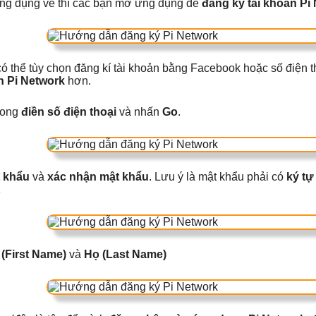
ứng dụng về thì các bạn mở ứng dụng để
đăng ký tài khoản Pi
 thể tùy chọn đăng kí tài khoản bằng Facebook hoặc số điện t
n Pi Network
hơn.
ong
điền số điện thoại
và nhấn
Go
.
 khẩu
và
xác nhận mật khẩu
. Lưu ý là mật khẩu phải có
ký tự
 (First Name)
và
Họ (Last Name)