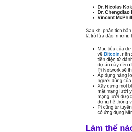
Dr. Nicolas Kok
Dr. Chengdiao 
Vincent McPhill
Sau khi phân tích bản
là trò lừa đảo, nhưng 
Mục tiêu của dự
về
Bitcoin
, nên
tiền điện tử đán
dự án này đều đã
Pi Network sẽ t
Áp dụng hàng lo
người dùng của 
Xây dựng một bl
mật mạng lưới y
mạng lưới được c
dựng hệ thống v
Pi cũng tự tuyên 
có ứng dụng Min
Làm thế nào