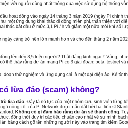
 thiện với người dùng nhất thông qua việc sử dụng hệ thống vò
đầu hoạt động vào ngày 14 tháng 3 năm 2019 (ngày Pi chính thứ
như một ứng dụng khai thác di động miễn phí, thân thiện với điệ
khai thác bắt đầu ở mức 3,1 Pi / h và giảm một nửa mỗi khi số l
ngày càng trở nên lớn mạnh hơn và cho đến tháng 2 năm 2020 t
g đồng lên đến 3,5 triệu người? Thật đáng kinh ngạc!” Vâng, nh
có thể thấy rằng dự án mạng Pi có 3 giai đoạn: beta, testnet và
ai đoạn thử nghiệm và ứng dụng chỉ là một đại diện ảo. Kể từ th
 có lừa đảo (scam) không?
 trò lừa đảo
. Đây là nỗ lực của một nhóm cựu sinh viên từng tố
ngũ nòng cốt của Pi Network được dẫn dắt bởi hai tiến sĩ Stan
tanford.
Không có gì đảm bảo rằng dự án sẽ thành công
. Tu
hực, đồng thời duy trì các tiêu chuẩn cao nhất về sự minh bạch.
iản bằng cách gõ tên những người này vào trang tìm kiếm Goo