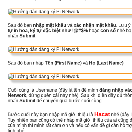
Sau đó bạn
nhập mật khẩu
và
xác nhận mật khẩu
. Lưu ý
tự in hoa, ký tự đặc biệt như !@#$%
hoặc
con số
nhé bạn
nhấn
Submit
Sau đó bạn nhập
Tên (First Name)
và
Họ (Last Name)
Cuối cùng là Username (đây là tên để mình
đăng nhập vào
Network
, đừng quên cái này nhé). Sau khi điền đầy đủ thôn
nhấn
Submit
để chuyển qua bước cuối cùng.
Hacat
Bước cuối này bạn nhập mã giới thiệu là
nhé (đây l
Tuy nhiên bạn cũng có thể nhập mã giới thiệu của ai cũn
của mình thì mình rất cảm ơn và nếu có vấn đề gì cần hỗ trợ
tình nhé.