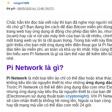
tungnt1008
Đã gửi :
08/05/2020 lúc 12:48:13(UTC)
Chắc hẳn khi đọc bài viết này thì bạn đã nghe mọi người nó
rồi chứ gì? Bạn đang tìm cách để đào Bitcoin miễn phí đún
trang web hay ứng dụng di động cho phép đào tiền ảo, nh
(scam) hay cài vi rút vào máy tính của bạn là rất nhiều, chín
một trang web uy tín là rất quan trọng. Trong bài viết này 
giới thiệu cho bạn một ứng dụng trên điện thoại gọi là Pi 
đào tiền ảo miễn phí, an toàn và khá uy tín nhất. Hãy cùng
tìm hiểu xem Pi Network là gì và làm thế nào để kiếm tiền
nhé.
Pi Network là gì?
Pi Network
là một loại tiền ảo chỉ có thể đào hoặc khai thác
không tiêu tốn tài nguyên thiết bị như những
ứng dụng đào
Trước Pi Network có thể kể đến ứng dụng đào coin như El
nhưng ứng dụng này tiêu thụ tài nguyên thiết bị của bạn để 
(Electroneum sử dụng thuật toán
cryptonight
). Với Pi Net
sẽ cảm nhận thiết bị không hề nóng lên. Ngoài ra bạn cũng 
hay tắt mạng mà vẫn có thể đào coin mỗi 24 giờ.