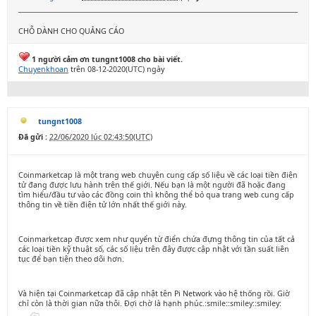
CHỖ DÀNH CHO QUẢNG CÁO
1 người cảm ơn tungnt1008 cho bài viết.
Chuyenkhoan
trên 08-12-2020(UTC) ngày
tungnt1008
Đã gửi :
22/06/2020 lúc 02:43:50(UTC)
Coinmarketcap là một trang web chuyên cung cấp số liệu về các loại tiền điện
tử đang được lưu hành trên thế giới. Nếu bạn là một người đã hoặc đang
tìm hiểu/đầu tư vào các đồng coin thì không thể bỏ qua trang web cung cấp
thông tin về tiền điện tử lớn nhất thế giới này.
Coinmarketcap được xem như quyển từ điển chứa đựng thông tin của tất cả
các loại tiền kỹ thuật số, các số liệu trên đây được cập nhật với tần suất liên
tục để bạn tiện theo dõi hơn.
Và hiện tại Coinmarketcap đã cập nhật tên Pi Network vào hệ thống rồi. Giờ
chỉ còn là thời gian nữa thôi. Đợi chờ là hạnh phúc.:smile::smiley::smiley: