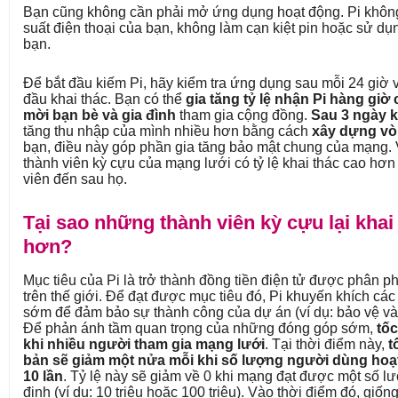
Bạn cũng không cần phải mở ứng dụng hoạt động. Pi khôn
suất điện thoại của bạn, không làm cạn kiệt pin hoặc sử d
bạn.
Để bắt đầu kiếm Pi, hãy kiểm tra ứng dụng sau mỗi 24 giờ
đầu khai thác. Bạn có thể
gia tăng tỷ lệ nhận Pi hàng gi
mời bạn bè và gia đình
tham gia cộng đồng.
Sau 3 ngày k
tăng thu nhập của mình nhiều hơn bằng cách
xây dựng vò
bạn, điều này góp phần gia tăng bảo mật chung của mạng. 
thành viên kỳ cựu của mạng lưới có tỷ lệ khai thác cao hơ
viên đến sau họ.
Tại sao những thành viên kỳ cựu lại khai
hơn?
Mục tiêu của Pi là trở thành đồng tiền điện tử được phân ph
trên thế giới. Để đạt được mục tiêu đó, Pi khuyến khích cá
sớm để đảm bảo sự thành công của dự án (ví dụ: bảo vệ và 
Để phản ánh tầm quan trọng của những đóng góp sớm,
tốc
khi nhiều người tham gia mạng lưới
. Tại thời điểm này,
t
bản sẽ giảm một nửa mỗi khi số lượng người dùng hoạt
10 lần
. Tỷ lệ này sẽ giảm về 0 khi mạng đạt được một số 
định (ví dụ: 10 triệu hoặc 100 triệu). Vào thời điểm đó, giố