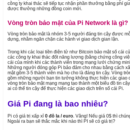
công ty khai thác sẽ tiếp tục nhận phần thưởng bằng phí gi
được thưởng những đồng coin mới.
Vòng tròn bảo mật của Pi Network là gì?
Vòng tròn bảo mật là nhóm 3-5 người đáng tin cậy được mỗi
dựng, nhằm ngăn chặn các hành vi giao dịch gian lận.
Trong khi các loại tiền điện tử như Bitcoin bảo mật sổ cái 
các công ty khai thác đốt năng lượng (bằng chứng công việ
cái của mình khi các thành viên trong mạng lưới chứng minh
Những người đóng góp Pi bảo đảm cho nhau bằng cách x
mật gồm 3-5 thành viên mà họ cho là đáng tin cậy. Vòng tr
gồm những người bạn tin tưởng không thực hiện các giao d
vòng tròn bảo mật mạng mạng tạo thành một biểu đồ tin cậy
ai có thể tin cậy để thực hiện các giao dịch trên sổ cái Pi.
Giá Pi đang là bao nhiêu?
Pi có giá trị xấp xỉ
0 đô la / euro
. Vâng! Nếu giá 0$ thì chún
Ngoài ra bạn sẽ thắc mắc khi nào thì PI sẽ có giá trị?