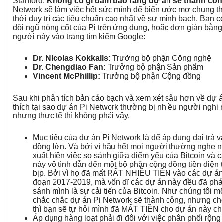
Stanford.
Không có gì đảm bảo rằng dự án sẽ thành cô
Network sẽ làm việc hết sức mình để biến ước mơ chung th
thời duy trì các tiêu chuẩn cao nhất về sự minh bạch. Bạn c
đội ngũ nòng cốt của Pi trên ứng dụng, hoặc đơn giản bằn
người này vào trang tìm kiếm Google:
Dr. Nicolas Kokkalis:
Trưởng bộ phận Công nghệ
Dr. Chengdiao Fan:
Trưởng bộ phận Sản phẩm
Vincent McPhillip:
Trưởng bộ phận Cộng đồng
Sau khi phân tích bản cáo bạch và xem xét sâu hơn về dự án
thích tại sao dự án Pi Network thường bị nhiều người nghi n
nhưng thực tế thì không phải vậy.
Mục tiêu của dự án Pi Network là để áp dụng đại trà
đồng lớn. Và bởi vì hầu hết mọi người thường nghe n
xuất hiện việc so sánh giữa điểm yếu của Bitcoin và cá
này vô tình dẫn đến một bộ phận cộng đồng tiền điện t
bịp. Bởi vì họ đã mất RẤT NHIỀU TIỀN vào các dự án t
đoạn 2017-2019, mà vốn dĩ các dự án này đều đã phá
sánh mình là sự cải tiến của Bitcoin. Như chúng tôi mô
chắc chắc dự án Pi Network sẽ thành công, nhưng cho
thì bạn sẽ tự hỏi mình đã MẤT TIỀN cho dự án này c
Áp dụng hàng loạt phải đi đôi với việc phân phối rộn