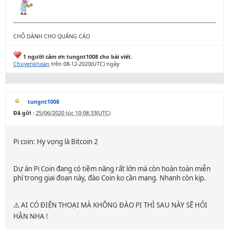
CHỖ DÀNH CHO QUẢNG CÁO
1 người cảm ơn tungnt1008 cho bài viết.
Chuyenkhoan
trên 08-12-2020(UTC) ngày
tungnt1008
Đã gửi :
25/06/2020 lúc 10:08:33(UTC)
Pi coin: Hy vọng là Bitcoin 2
Dự án Pi Coin đang có tiềm năng rất lớn mà còn hoàn toàn miễn
phí trong giai đoạn này, đào Coin ko cần mạng. Nhanh còn kịp.
⚠️ AI CÓ ĐIỆN THOẠI MÀ KHÔNG ĐÀO PI THÌ SAU NÀY SẼ HỐI
HẬN NHA !