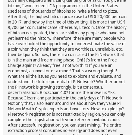
but many despised them. Lang Xianping once said: "You give me
bitcoin, I won't need it." A programmer in the United States
used tens of thousands of bitcoins to invite a friend to pizza.
After that, the highest bitcoin price rose to US $ 20,000 per coin
in 2017, and now by the time of this writing, it is more than US $
9,700 per coin. Later came Ethereum, Litecoin. Once the history
of bitcoin is repeated, there are still many people who have not
yet learned the history. Therefore, there are many people who
have overlooked the opportunity to underestimate the value of
a coin when they think that they are worthless, unreliable, etc.
their belgium. So now, there is a coin called the Pi Network that
is in the main and free mining phase! Oh! It's from the Free
Charge again !? Already free is not worth it! If you are an
economist, an investor or a miner! That is a wrong thought!
What are all the issues you need to explore and evaluate, and
understand the future potential of Pi Network? Whether or not
the Pi network is growing strongly, is it a consensus,
decentralization, Blockchain 4.0? for me the answer is YES.
Because I learn and participate in the early days of Pi Network.
Not only that, I also learn around me about how they value Pi
Network! with Crypto experts and investors. How to exploit pi?
Pi Network registration is not restricted by region, you can only
complete the registration with your referrer invitation code.
After successful registration, you can start mining. The entire
extraction process consumes no energy and does not even