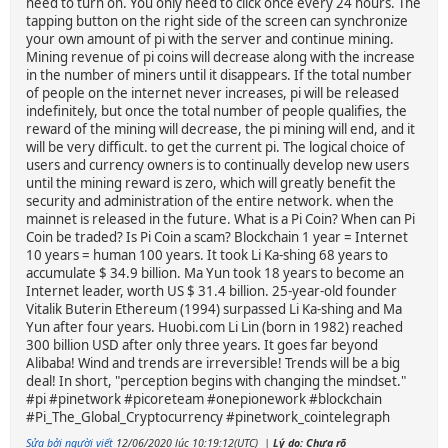
need to turn on. You only need to click once every 24 hours. The
tapping button on the right side of the screen can synchronize
your own amount of pi with the server and continue mining.
Mining revenue of pi coins will decrease along with the increase
in the number of miners until it disappears. If the total number
of people on the internet never increases, pi will be released
indefinitely, but once the total number of people qualifies, the
reward of the mining will decrease, the pi mining will end, and it
will be very difficult. to get the current pi. The logical choice of
users and currency owners is to continually develop new users
until the mining reward is zero, which will greatly benefit the
security and administration of the entire network. when the
mainnet is released in the future. What is a Pi Coin? When can Pi
Coin be traded? Is Pi Coin a scam? Blockchain 1 year = Internet
10 years = human 100 years. It took Li Ka-shing 68 years to
accumulate $ 34.9 billion. Ma Yun took 18 years to become an
Internet leader, worth US $ 31.4 billion. 25-year-old founder
Vitalik Buterin Ethereum (1994) surpassed Li Ka-shing and Ma
Yun after four years. Huobi.com Li Lin (born in 1982) reached
300 billion USD after only three years. It goes far beyond
Alibaba! Wind and trends are irreversible! Trends will be a big
deal! In short, "perception begins with changing the mindset."
#pi #pinetwork #picoreteam #onepionework #blockchain
#Pi_The_Global_Cryptocurrency #pinetwork_cointelegraph
Sửa bởi người viết
12/06/2020 lúc 10:19:12(UTC)
|
Lý do: Chưa rõ