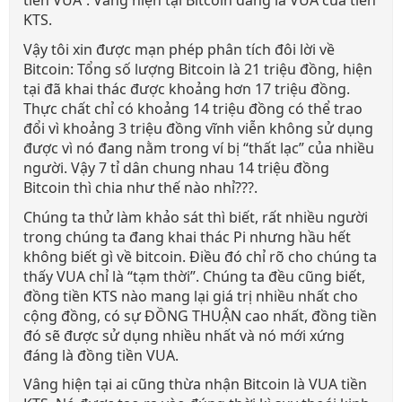
tiền VUA”. Vâng hiện tại Bitcoin đang là VUA của tiền
KTS.
Vậy tôi xin được mạn phép phân tích đôi lời về
Bitcoin: Tổng số lượng Bitcoin là 21 triệu đồng, hiện
tại đã khai thác được khoảng hơn 17 triệu đồng.
Thực chất chỉ có khoảng 14 triệu đồng có thể trao
đổi vì khoảng 3 triệu đồng vĩnh viễn không sử dụng
được vì nó đang nằm trong ví bị “thất lạc” của nhiều
người. Vậy 7 tỉ dân chung nhau 14 triệu đồng
Bitcoin thì chia như thế nào nhỉ???.
Chúng ta thử làm khảo sát thì biết, rất nhiều người
trong chúng ta đang khai thác Pi nhưng hầu hết
không biết gì về bitcoin. Điều đó chỉ rõ cho chúng ta
thấy VUA chỉ là “tạm thời”. Chúng ta đều cũng biết,
đồng tiền KTS nào mang lại giá trị nhiều nhất cho
cộng đồng, có sự ĐỒNG THUẬN cao nhất, đồng tiền
đó sẽ được sử dụng nhiều nhất và nó mới xứng
đáng là đồng tiền VUA.
Vâng hiện tại ai cũng thừa nhận Bitcoin là VUA tiền