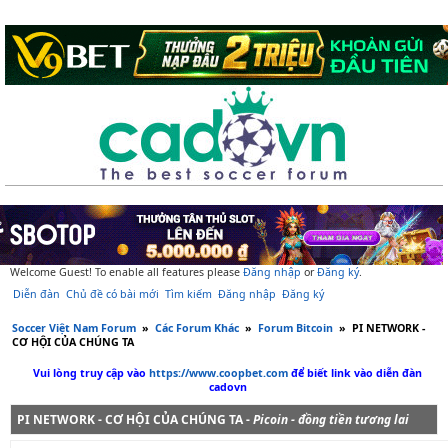
Welcome Guest! To enable all features please
Đăng nhập
or
Đăng ký
.
Diễn đàn
Chủ đề có bài mới
Tìm kiếm
Đăng nhập
Đăng ký
Soccer Việt Nam Forum
»
Các Forum Khác
»
Forum Bitcoin
»
PI NETWORK -
CƠ HỘI CỦA CHÚNG TA
Vui lòng truy cập vào
https://www.coopbet.com
để biết link vào diễn đàn
cadovn
PI NETWORK - CƠ HỘI CỦA CHÚNG TA -
Picoin - đồng tiền tương lai