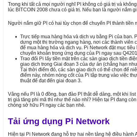
Trong khi tất cả mọi người nghĩ PI không có giá trị và khôn
lúc BITCOIN 2008 chưa có giá trị. Nếu bạn là người nắm gi
Người nắm giữ PI có hai tùy chọn để chuyển PI thành tiền 
Trực tiếp mua hàng hóa và dịch vụ bằng Pi của bạn. 
dựng một thị trường ngang hàng, nơi các thành viên có 
để mua hàng hóa và dịch vụ. Pi Network đặt mục tiêu
chuyển khoản trong ứng dụng của Pi ngay sau Q4201
Trao đổi Pi lấy tiền mặt trên các sàn giao dịch tiền đi
giao dịch trong Giai đoạn 3 của dự án (chẳng hạn như
Tại thời điểm đó, các sàn giao dịch có thể chọn để niê
điểm này, nhóm nòng cốt của Pi tập trung vào việc thự
thuật để đạt đến giai đoạn 3.
Vâng nếu PI là 0 đồng, bạn đào PI thật dễ dàng, một khi list 
trị giá tăng phi mã thì như thế nào nhỉ? Hiện tại PI đang c
chóng sở hữu PI ngay các bạn nhé.
Tải ứng dụng Pi Network
Hiện tại Pi Network đang hỗ trợ hai nền tảng hệ điều hành 