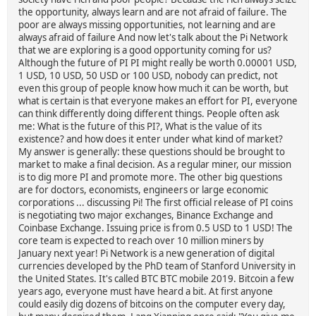
the opportunity, always learn and are not afraid of failure. The
poor are always missing opportunities, not learning and are
always afraid of failure And now let's talk about the Pi Network
that we are exploring is a good opportunity coming for us?
Although the future of PI PI might really be worth 0.00001 USD,
1 USD, 10 USD, 50 USD or 100 USD, nobody can predict, not
even this group of people know how much it can be worth, but
what is certain is that everyone makes an effort for PI, everyone
can think differently doing different things. People often ask
me: What is the future of this PI?, What is the value of its
existence? and how does it enter under what kind of market?
My answer is generally: these questions should be brought to
market to make a final decision. As a regular miner, our mission
is to dig more PI and promote more. The other big questions
are for doctors, economists, engineers or large economic
corporations ... discussing Pi! The first official release of PI coins
is negotiating two major exchanges, Binance Exchange and
Coinbase Exchange. Issuing price is from 0.5 USD to 1 USD! The
core team is expected to reach over 10 million miners by
January next year! Pi Network is a new generation of digital
currencies developed by the PhD team of Stanford University in
the United States. It's called BTC BTC mobile 2019. Bitcoin a few
years ago, everyone must have heard a bit. At first anyone
could easily dig dozens of bitcoins on the computer every day,