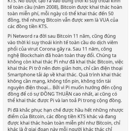
KTS. Nó được tạo ra vào đúng thời kì suy thoái kinh
tế toàn cầu (năm 2008), Bitcoin được khai thác hoàn
toàn miễn phí, mỗi ngày có thể khai thác đến 50
đồng, thế nhưng Bitcoin vẫn được xem là VUA của
các đồng tiền KTS.
Pi Netword ra đời sau Bitcoin 11 năm, cũng đúng
vào thời kì suy thoái kinh tế toàn cầu do dịch viêm
phổi của virut Corona gây ra. Sau 11 năm, công
nghệ Blockchain đã hoàn toàn thay đổi. Chúng ta
không còn khai thác Pi như đã khai thác Bitcoin, việc
khai thác Pi trở nên đơn giản hơn, chỉ cần điện thoại
Smartphone tải áp về khai thác. Quá trình khai thác
không cần mạng, không tốn pin, không tốn tài
nguyên điện thoại… Bởi vì Pi muốn hướng đến cộng
đồng để có sự ĐỒNG THUẬN cao nhất, ai cũng có
thể khai thác được Pi và lan toả Pi trong cộng đồng.
Pi đã khắc phục hạn chế được hầu hết những nhược
điểm của Bitcoin, các đồng tiền KTS khác và đang
được khai thác hoàn toàn miễn phí như Bitcoin, chỉ
khác là ở giai đoạn này mỗi người khác thác chỉ