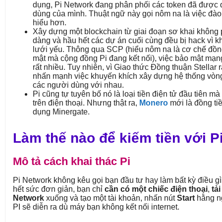
dụng, Pi Network đang phân phối các token đã được
dùng của mình. Thuật ngữ này gọi nôm na là việc đào
hiểu hơn.
Xây dựng một blockchain từ giai đoạn sơ khai không 
dàng và hầu hết các dự án cuối cùng đều bị hack vì 
lưới yếu. Thông qua SCP (hiểu nôm na là cơ chế đồn
mật mà cộng đồng Pi đang kết nối), việc bảo mật mạn
rất nhiều. Tuy nhiên, vì Giao thức Đồng thuận Stellar r
nhấn mạnh việc khuyến khích xây dựng hệ thống vòng
các người dùng với nhau.
Pi cũng tự tuyên bố nó là loại tiền điện tử đầu tiên mà
trên điện thoại. Nhưng thật ra,
Monero
mới là đồng ti
dụng Minergate.
Làm thế nào để kiếm tiền với P
Mô tả cách khai thác Pi
Pi Network không kêu gọi bạn đầu tư hay làm bất kỳ điều gì
hết sức đơn giản, bạn chỉ
cần có một chiếc điện thoại
,
tải
Network
xuống và tạo một tài khoản, nhấn nút
Start
hằng ng
PI sẽ diễn ra dù máy bạn không kết nối internet.