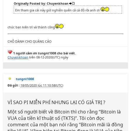
Originally Posted by: Chuyenkhoan
Em tham gia cái này giờ nghiện quên cả cá độ rồi anh ơi
chúc bạn kiên trì và thành công
CHỖ DÀNH CHO QUẢNG CÁO
1 người cảm ơn tungnt1008 cho bài viết.
Chuyenkhoan
trên 08-12-2020(UTC) ngày
tungnt1008
Đã gửi :
18/05/2020 lúc 11:10:58(UTC)
VÌ SAO PI MIỄN PHÍ NHƯNG LẠI CÓ GIÁ TRỊ ?
Một số người biết về Bitcoin thì cho rằng “Bitcoin là
VUA của tiền kĩ thuật số (TKTS)”. Tôi còn đọc
comment của một bạn nói rằng “Bitcoin mãi là đồng