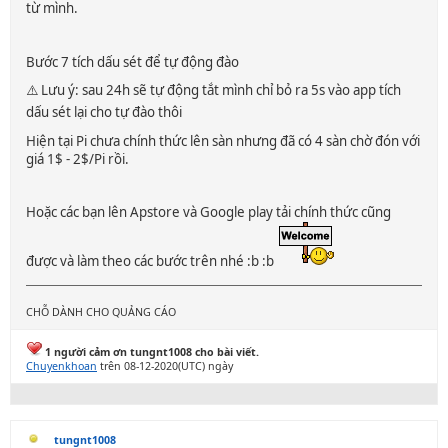
từ mình.
Bước 7 tích dấu sét để tự động đào
⚠️ Lưu ý: sau 24h sẽ tự động tắt mình chỉ bỏ ra 5s vào app tích
dấu sét lại cho tự đào thôi
Hiện tại Pi chưa chính thức lên sàn nhưng đã có 4 sàn chờ đón với
giá 1$ - 2$/Pi rồi.
Hoặc các bạn lên Apstore và Google play tải chính thức cũng
được và làm theo các bước trên nhé :b :b
CHỖ DÀNH CHO QUẢNG CÁO
1 người cảm ơn tungnt1008 cho bài viết.
Chuyenkhoan
trên 08-12-2020(UTC) ngày
tungnt1008