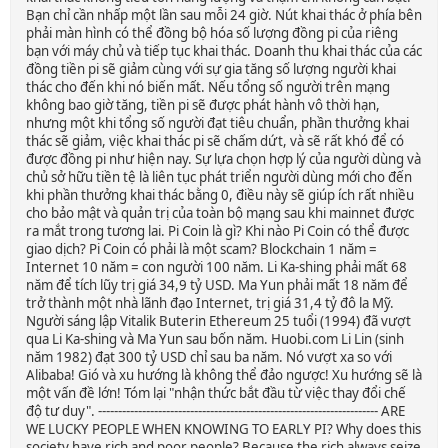
Bạn chỉ cần nhấp một lần sau mỗi 24 giờ. Nút khai thác ở phía bên
phải màn hình có thể đồng bộ hóa số lượng đồng pi của riêng
bạn với máy chủ và tiếp tục khai thác. Doanh thu khai thác của các
đồng tiền pi sẽ giảm cùng với sự gia tăng số lượng người khai
thác cho đến khi nó biến mất. Nếu tổng số người trên mạng
không bao giờ tăng, tiền pi sẽ được phát hành vô thời hạn,
nhưng một khi tổng số người đạt tiêu chuẩn, phần thưởng khai
thác sẽ giảm, việc khai thác pi sẽ chấm dứt, và sẽ rất khó để có
được đồng pi như hiện nay. Sự lựa chọn hợp lý của người dùng và
chủ sở hữu tiền tệ là liên tục phát triển người dùng mới cho đến
khi phần thưởng khai thác bằng 0, điều này sẽ giúp ích rất nhiều
cho bảo mật và quản trị của toàn bộ mạng sau khi mainnet được
ra mắt trong tương lai. Pi Coin là gì? Khi nào Pi Coin có thể được
giao dịch? Pi Coin có phải là một scam? Blockchain 1 năm =
Internet 10 năm = con người 100 năm. Li Ka-shing phải mất 68
năm để tích lũy trị giá 34,9 tỷ USD. Ma Yun phải mất 18 năm để
trở thành một nhà lãnh đạo Internet, trị giá 31,4 tỷ đô la Mỹ.
Người sáng lập Vitalik Buterin Ethereum 25 tuổi (1994) đã vượt
qua Li Ka-shing và Ma Yun sau bốn năm. Huobi.com Li Lin (sinh
năm 1982) đạt 300 tỷ USD chỉ sau ba năm. Nó vượt xa so với
Alibaba! Gió và xu hướng là không thể đảo ngược! Xu hướng sẽ là
một vấn đề lớn! Tóm lại "nhận thức bắt đầu từ việc thay đổi chế
độ tư duy". ---------------------------------------------------------------------- ARE
WE LUCKY PEOPLE WHEN KNOWING TO EARLY PI? Why does this
society have rich and poor people? Because the rich always seize