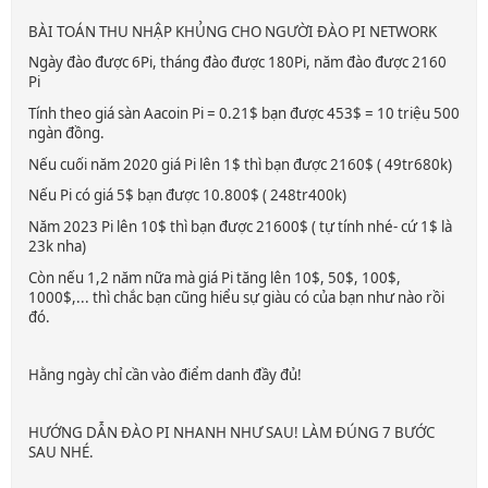
BÀI TOÁN THU NHẬP KHỦNG CHO NGƯỜI ĐÀO PI NETWORK
Ngày đào được 6Pi, tháng đào được 180Pi, năm đào được 2160
Pi
Tính theo giá sàn Aacoin Pi = 0.21$ bạn được 453$ = 10 triệu 500
ngàn đồng.
Nếu cuối năm 2020 giá Pi lên 1$ thì bạn được 2160$ ( 49tr680k)
Nếu Pi có giá 5$ bạn được 10.800$ ( 248tr400k)
Năm 2023 Pi lên 10$ thì bạn được 21600$ ( tự tính nhé- cứ 1$ là
23k nha)
Còn nếu 1,2 năm nữa mà giá Pi tăng lên 10$, 50$, 100$,
1000$,... thì chắc bạn cũng hiểu sự giàu có của bạn như nào rồi
đó.
Hằng ngày chỉ cần vào điểm danh đầy đủ!
HƯỚNG DẪN ĐÀO PI NHANH NHƯ SAU! LÀM ĐÚNG 7 BƯỚC
SAU NHÉ.