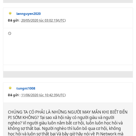
lannguyen2020
Đã gửi :
20/05/2020 lúc 03:02:15(UTC)
😏
tungnt1008
Đã gửi :
11/06/2020 lúc 10:42:35(UTC)
CHÚNG TA CÓ PHẢI LÀ NHỮNG NGƯỜI MAY MẮN KHI BIẾT ĐẾN
PI SỚM KHÔNG? Tại sao xã hội này có người giàu và người
nghèo? Vì người giàu luôn nắm bắt cơ hội, luôn luôn học hỏi và
không sợ thất bại. Người nghèo thì luôn bỏ qua cơ hội, không
học hỏi và luôn sợ thất bại Và bây giờ hãy nói về Pi Network mà