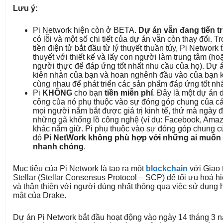
Lưu ý:
Pi Network hiện còn ở BETA.
Dự án vẫn đang tiến tr
có lỗi và một số chi tiết của dự án vẫn còn thay đổi. T
tiền điện tử bắt đầu từ lý thuyết thuần túy, Pi Network
thuyết với thiết kế và lấy con người làm trung tâm (h
người thực để đáp ứng tốt nhất nhu cầu của họ). Dự 
kiên nhẫn của bạn và hoan nghênh đầu vào của bạn k
cùng nhau để phát triển các sản phẩm đáp ứng tốt nh
Pi
KHÔNG
cho bạn
tiền miễn phí
. Đây là một dự án 
công của nó phụ thuộc vào sự đóng góp chung của các
mọi người nắm bắt được giá trị kinh tế, thứ mà ngày
những gã khổng lồ công nghệ (ví dụ: Facebook, Amazo
khác nắm giữ. Pi phụ thuộc vào sự đóng góp chung c
đó
Pi NetWork không phù hợp với những ai muốn 
nhanh chóng
.
Mục tiêu của Pi Network là tạo ra một
blockchain
với Giao 
Stellar (Stellar Consensus Protocol – SCP) để tối ưu hoá h
và thân thiện với người dùng nhất thông qua việc sử dụng 
mật của Drake.
Dự án Pi Network bắt đầu hoạt động vào ngày 14 tháng 3 