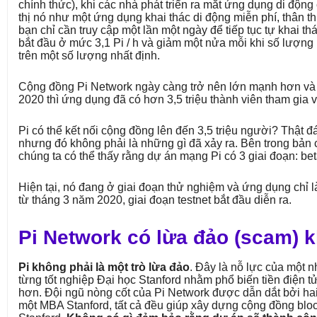
chính thức), khi các nhà phát triển ra mắt ứng dụng di động
thị nó như một ứng dụng khai thác di động miễn phí, thân th
bạn chỉ cần truy cập một lần một ngày để tiếp tục tự khai th
bắt đầu ở mức 3,1 Pi / h và giảm một nửa mỗi khi số lượng
trên một số lượng nhất định.
Cộng đồng Pi Network ngày càng trở nên lớn mạnh hơn và
2020 thì ứng dụng đã có hơn 3,5 triệu thành viên tham gia vớ
Pi có thể kết nối cộng đồng lên đến 3,5 triệu người? Thật đ
nhưng đó không phải là những gì đã xảy ra. Bên trong bản 
chúng ta có thể thấy rằng dự án mạng Pi có 3 giai đoạn: bet
Hiện tại, nó đang ở giai đoạn thử nghiệm và ứng dụng chỉ l
từ tháng 3 năm 2020, giai đoạn testnet bắt đầu diễn ra.
Pi Network có lừa đảo (scam) 
Pi không phải là một trò lừa đảo
. Đây là nỗ lực của một 
từng tốt nghiệp Đại học Stanford nhằm phổ biến tiền điện 
hơn. Đội ngũ nòng cốt của Pi Network được dẫn dắt bởi hai 
một MBA Stanford, tất cả đều giúp xây dựng cộng đồng bloc