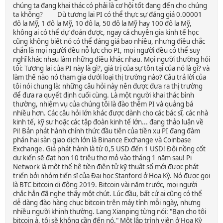
chúng ta đang khai thác có phải là cơ hội tốt đang đến cho chúng
ta không? Dù tương lai PI có thể thực sự đáng giá 0.00001
đô la Mỹ, 1 đô la Mỹ, 10 đô la, 50 đô la Mỹ hay 100 đô la Mỹ,
không ai có thể dự đoán được, ngay cả chuyên gia kinh tế học
cũng không biết nó có thể đáng giá bao nhiêu, nhưng điều chắc
chắn là mọi người đều nỗ lực cho PI, mọi người đều có thể suy
nghĩ khác nhau làm những điều khác nhau. Mọi người thường hỏi
tôi: Tương lai của PI này là gì?, giá trị của sự tồn tại của nó là gì? và
làm thế nào nó tham gia dưới loại thị trường nào? Câu trả lời của
tôi nói chung là: những câu hỏi này nên được đưa ra thị trường
để đưa ra quyết định cuối cùng. Là một người khai thác bình
thường, nhiệm vụ của chúng tôi là đào thêm PI và quảng bá
nhiều hơn. Các câu hỏi lớn khác được dành cho các bác sĩ, các nhà
kinh tế, kỹ sư hoặc các tập đoàn kinh tế lớn... đang thảo luận về
Pi! Bản phát hành chính thức đầu tiên của tiền xu PI đang đàm
phán hai sàn giao dịch lớn là Binance Exchange và Coinbase
Exchange. Giá phát hành là từ 0,5 USD đến 1 USD! Đội nồng cốt
dự kiến ​​sẽ đạt hơn 10 triệu thợ mỏ vào tháng 1 năm sau! Pi
Network là một thế hệ tiền điện tử kỹ thuật số mới được phát
triển bởi nhóm tiến sĩ của Đại học Stanford ở Hoa Kỳ. Nó được gọi
là BTC bitcoin di động 2019. Bitcoin vài năm trước, mọi người
chắc hẳn đã nghe thấy một chút. Lúc đầu, bất cứ ai cũng có thể
dễ dàng đào hàng chục bitcoin trên máy tính mỗi ngày, nhưng
nhiều người khinh thường. Lang Xianping từng nói: "Bạn cho tôi
bitcoin à, tôi sẽ không cần đến nó." Một lập trình viên ở Hoa Kỳ