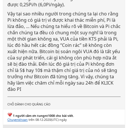
được 0,25Pi/h (6,0Pi/ngày).
Vậy tại sao nhiều người trong chúng ta lại cho rằng
Pi không có giá trị vì được khai thác miễn phí, Pi là
lừa đảo, ... Nếu chúng ta hiểu rõ về Bitcoin và Pi chắc
chắn chúng ta đều có chung một suy nghĩ là trong
một thời gian không xa, VUA của tiền KTS phải là Pi,
lúc đó hầu hết các đồng “Coin rác” sẽ không còn
xuất hiện nữa. Bitcoin bị soán ngôi VUA đó là tất yếu
của sự phát triển, cái gì không còn phù hợp nữa ắt
sẽ bị đào thải. Đến lúc đó giá trị của Pi không đơn
chỉ là 5$ hay 10$ mà thậm chí giá trị của nó sẽ tăng
trưởng như Bitcoin đã từng tăng. Vì vậy, chúng ta
hãy làm việc chăm chỉ mỗi ngày sau 24h để KLICK
đào PI
CHỖ DÀNH CHO QUẢNG CÁO
1 người cảm ơn tungnt1008 cho bài viết.
Chuyenkhoan
trên 08-12-2020(UTC) ngày