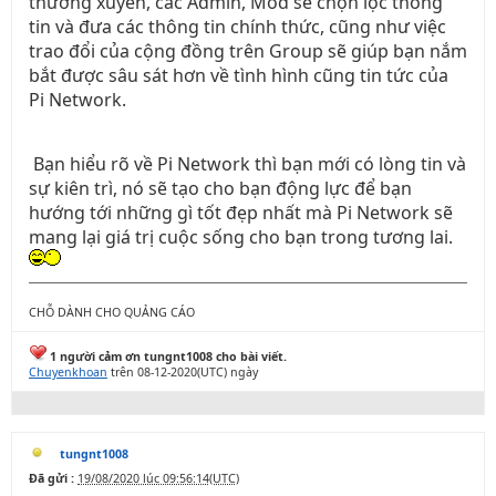
thường xuyên, các Admin, Mod sẽ chọn lọc thông
tin và đưa các thông tin chính thức, cũng như việc
trao đổi của cộng đồng trên Group sẽ giúp bạn nắm
bắt được sâu sát hơn về tình hình cũng tin tức của
Pi Network.
Bạn hiểu rõ về Pi Network thì bạn mới có lòng tin và
sự kiên trì, nó sẽ tạo cho bạn động lực để bạn
hướng tới những gì tốt đẹp nhất mà Pi Network sẽ
mang lại giá trị cuộc sống cho bạn trong tương lai.
CHỖ DÀNH CHO QUẢNG CÁO
1 người cảm ơn tungnt1008 cho bài viết.
Chuyenkhoan
trên 08-12-2020(UTC) ngày
tungnt1008
Đã gửi :
19/08/2020 lúc 09:56:14(UTC)