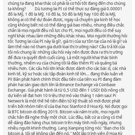
chúng ta đang khai thác có phải là cơ hội tốt đang đến cho chúng
ta không? Dù tương lai PI có thể thực sự đáng giá 0.00001
đô la Mỹ, 1 đô la Mỹ, 10 đô la, 50 đô la Mỹ hay 100 đô la Mỹ,
không ai có thể dự đoán được, ngay cả chuyên gia kinh tế học
cũng không biết nó có thể đáng giá bao nhiêu, nhưng điều chắc
chắn là mọi người đều nỗ lực cho PI, mọi người đều có thể suy
nghĩ khác nhau làm những điều khác nhau. Mọi người thường hỏi
tôi: Tương lai của PI này là gì?, giá trị của sự tồn tại của nó là gì? và
làm thế nào nó tham gia dưới loại thị trường nào? Câu trả lời của
tôi nói chung là: những câu hỏi này nên được đưa ra thị trường
để đưa ra quyết định cuối cùng. Là một người khai thác bình
thường, nhiệm vụ của chúng tôi là đào thêm PI và quảng bá
nhiều hơn. Các câu hỏi lớn khác được dành cho các bác sĩ, các nhà
kinh tế, kỹ sư hoặc các tập đoàn kinh tế lớn... đang thảo luận về
Pi! Bản phát hành chính thức đầu tiên của tiền xu PI đang đàm
phán hai sàn giao dịch lớn là Binance Exchange và Coinbase
Exchange. Giá phát hành là từ 0,5 USD đến 1 USD! Đội nồng cốt
dự kiến ​​sẽ đạt hơn 10 triệu thợ mỏ vào tháng 1 năm sau! Pi
Network là một thế hệ tiền điện tử kỹ thuật số mới được phát
triển bởi nhóm tiến sĩ của Đại học Stanford ở Hoa Kỳ. Nó được gọi
là BTC bitcoin di động 2019. Bitcoin vài năm trước, mọi người
chắc hẳn đã nghe thấy một chút. Lúc đầu, bất cứ ai cũng có thể
dễ dàng đào hàng chục bitcoin trên máy tính mỗi ngày, nhưng
nhiều người khinh thường. Lang Xianping từng nói: "Bạn cho tôi
bitcoin à, tôi sẽ không cần đến nó." Một lập trình viên ở Hoa Kỳ