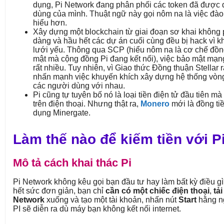
dụng, Pi Network đang phân phối các token đã được
dùng của mình. Thuật ngữ này gọi nôm na là việc đào
hiểu hơn.
Xây dựng một blockchain từ giai đoạn sơ khai không 
dàng và hầu hết các dự án cuối cùng đều bị hack vì 
lưới yếu. Thông qua SCP (hiểu nôm na là cơ chế đồn
mật mà cộng đồng Pi đang kết nối), việc bảo mật mạn
rất nhiều. Tuy nhiên, vì Giao thức Đồng thuận Stellar r
nhấn mạnh việc khuyến khích xây dựng hệ thống vòng
các người dùng với nhau.
Pi cũng tự tuyên bố nó là loại tiền điện tử đầu tiên mà
trên điện thoại. Nhưng thật ra,
Monero
mới là đồng ti
dụng Minergate.
Làm thế nào để kiếm tiền với P
Mô tả cách khai thác Pi
Pi Network không kêu gọi bạn đầu tư hay làm bất kỳ điều gì
hết sức đơn giản, bạn chỉ
cần có một chiếc điện thoại
,
tải
Network
xuống và tạo một tài khoản, nhấn nút
Start
hằng ng
PI sẽ diễn ra dù máy bạn không kết nối internet.