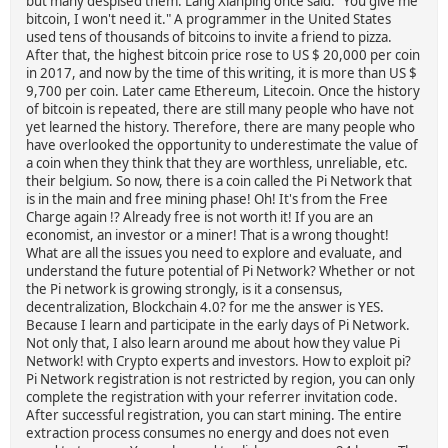
but many despised them. Lang Xianping once said: "You give me
bitcoin, I won't need it." A programmer in the United States
used tens of thousands of bitcoins to invite a friend to pizza.
After that, the highest bitcoin price rose to US $ 20,000 per coin
in 2017, and now by the time of this writing, it is more than US $
9,700 per coin. Later came Ethereum, Litecoin. Once the history
of bitcoin is repeated, there are still many people who have not
yet learned the history. Therefore, there are many people who
have overlooked the opportunity to underestimate the value of
a coin when they think that they are worthless, unreliable, etc.
their belgium. So now, there is a coin called the Pi Network that
is in the main and free mining phase! Oh! It's from the Free
Charge again !? Already free is not worth it! If you are an
economist, an investor or a miner! That is a wrong thought!
What are all the issues you need to explore and evaluate, and
understand the future potential of Pi Network? Whether or not
the Pi network is growing strongly, is it a consensus,
decentralization, Blockchain 4.0? for me the answer is YES.
Because I learn and participate in the early days of Pi Network.
Not only that, I also learn around me about how they value Pi
Network! with Crypto experts and investors. How to exploit pi?
Pi Network registration is not restricted by region, you can only
complete the registration with your referrer invitation code.
After successful registration, you can start mining. The entire
extraction process consumes no energy and does not even