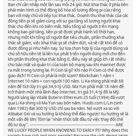
Bạn chỉ cần nhấp một lần sau mỗi 24 giờ. Nút khai thác ở phía bên
phải màn hình có thể đồng bộ hóa số lượng đồng pi của riêng
bạn với máy chủ và tiếp tục khai thác. Doanh thu khai thác của các
đồng tiền pi sẽ giảm cùng với sự gia tăng số lượng người khai
thác cho đến khi nó biến mất. Nếu tổng số người trên mạng
không bao giờ tăng, tiền pi sẽ được phát hành vô thời hạn,
nhưng một khi tổng số người đạt tiêu chuẩn, phần thưởng khai
thác sẽ giảm, việc khai thác pi sẽ chấm dứt, và sẽ rất khó để có
được đồng pi như hiện nay. Sự lựa chọn hợp lý của người dùng và
chủ sở hữu tiền tệ là liên tục phát triển người dùng mới cho đến
khi phần thưởng khai thác bằng 0, điều này sẽ giúp ích rất nhiều
cho bảo mật và quản trị của toàn bộ mạng sau khi mainnet được
ra mắt trong tương lai. Pi Coin là gì? Khi nào Pi Coin có thể được
giao dịch? Pi Coin có phải là một scam? Blockchain 1 năm =
Internet 10 năm = con người 100 năm. Li Ka-shing phải mất 68
năm để tích lũy trị giá 34,9 tỷ USD. Ma Yun phải mất 18 năm để
trở thành một nhà lãnh đạo Internet, trị giá 31,4 tỷ đô la Mỹ.
Người sáng lập Vitalik Buterin Ethereum 25 tuổi (1994) đã vượt
qua Li Ka-shing và Ma Yun sau bốn năm. Huobi.com Li Lin (sinh
năm 1982) đạt 300 tỷ USD chỉ sau ba năm. Nó vượt xa so với
Alibaba! Gió và xu hướng là không thể đảo ngược! Xu hướng sẽ là
một vấn đề lớn! Tóm lại "nhận thức bắt đầu từ việc thay đổi chế
độ tư duy". ---------------------------------------------------------------------- ARE
WE LUCKY PEOPLE WHEN KNOWING TO EARLY PI? Why does this
society have rich and poor people? Because the rich always seize