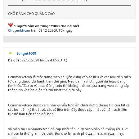
CHỖ DÀNH CHO QUẢNG CÁO
1 người cảm ơn tungnt1008 cho bài viết.
Chuyenkhoan
trên 08-12-2020(UTC) ngày
tungnt1008
Đã gửi :
22/06/2020 lúc 02:43:50(UTC)
Coinmarketcap là một trang web chuyên cung cấp số liệu về các loại tiền điện
tử đang được lưu hành trên thế giới. Nếu bạn là một người đã hoặc đang
tìm hiểu/đầu tư vào các đồng coin thì không thể bỏ qua trang web cung cấp
thông tin về tiền điện tử lớn nhất thế giới này.
Coinmarketcap được xem như quyển từ điển chứa đựng thông tin của tất cả
các loại tiền kỹ thuật số, các số liệu trên đây được cập nhật với tần suất liên
tục để bạn tiện theo dõi hơn.
Và hiện tại Coinmarketcap đã cập nhật tên Pi Network vào hệ thống rồi. Giờ
chỉ còn là thời gian nữa thôi. Đợi chờ là hạnh phúc.:smile::smiley::smiley: