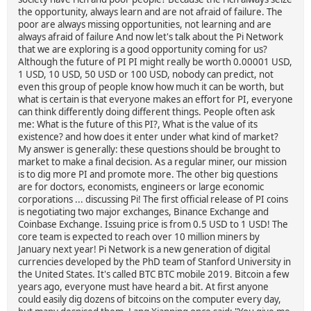
the opportunity, always learn and are not afraid of failure. The
poor are always missing opportunities, not learning and are
always afraid of failure And now let's talk about the Pi Network
that we are exploring is a good opportunity coming for us?
Although the future of PI PI might really be worth 0.00001 USD,
1 USD, 10 USD, 50 USD or 100 USD, nobody can predict, not
even this group of people know how much it can be worth, but
what is certain is that everyone makes an effort for PI, everyone
can think differently doing different things. People often ask
me: What is the future of this PI?, What is the value of its
existence? and how does it enter under what kind of market?
My answer is generally: these questions should be brought to
market to make a final decision. As a regular miner, our mission
is to dig more PI and promote more. The other big questions
are for doctors, economists, engineers or large economic
corporations ... discussing Pi! The first official release of PI coins
is negotiating two major exchanges, Binance Exchange and
Coinbase Exchange. Issuing price is from 0.5 USD to 1 USD! The
core team is expected to reach over 10 million miners by
January next year! Pi Network is a new generation of digital
currencies developed by the PhD team of Stanford University in
the United States. It's called BTC BTC mobile 2019. Bitcoin a few
years ago, everyone must have heard a bit. At first anyone
could easily dig dozens of bitcoins on the computer every day,