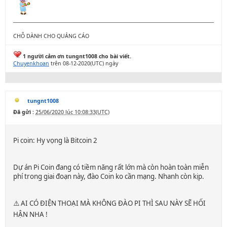
CHỖ DÀNH CHO QUẢNG CÁO
1 người cảm ơn tungnt1008 cho bài viết.
Chuyenkhoan
trên 08-12-2020(UTC) ngày
tungnt1008
Đã gửi :
25/06/2020 lúc 10:08:33(UTC)
Pi coin: Hy vọng là Bitcoin 2
Dự án Pi Coin đang có tiềm năng rất lớn mà còn hoàn toàn miễn
phí trong giai đoạn này, đào Coin ko cần mạng. Nhanh còn kịp.
⚠️ AI CÓ ĐIỆN THOẠI MÀ KHÔNG ĐÀO PI THÌ SAU NÀY SẼ HỐI
HẬN NHA !