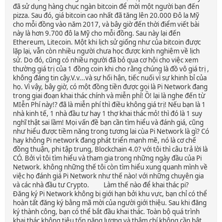
đã sử dụng hàng chục ngàn bitcoin để mời một người bạn đến
pizza. Sau đó, giá bitcoin cao nhất đã tăng lên 20.000 Đô la Mỹ
cho mỗi đồng vào năm 2017, và bây giờ đến thời điểm viết bài
này là hơn 9.700 đô la Mỹ cho mỗi đồng. Sau này lại đến
Ethereum, Litecoin. Một khi lịch sử giống như của bitcoin được
lặp lại, vẫn còn nhiều người chưa học được kinh nghiệm về lịch
sử. Do đó, cũng có nhiều người đã bỏ qua cơ hội cho việc xem
thường giá trị của 1 đồng coin khi cho rằng chúng là đồ vô giá trị ,
không đáng tin cậy.V.v...và sự hối hận, tiếc nuối vì sự khinh bỉ của
họ. Vì vậy, bây giờ, có một đồng tiền được gọi là Pi Network đang
trong giai đoạn khai thác chính và miễn phí! Ồ! lại là nghe đến từ
MIễn Phí này!? đã là miễn phí thì điều không giá trị! Nếu bạn là 1
nhà kinh tế, 1 nhà đầu tư hay 1 thợ khai thác mỏ! thì đó là 1 suy
nghĩ thật sai lầm! Mọi vấn đề bạn cần tìm hiểu và đánh giá, cũng
như hiểu được tiềm năng trong tương lai cùa Pi Network là gì? Có
hay không Pi network đang phát triển mạnh mẽ, nó là cơ chế
đồng thuận, phi tập trung, Blockchain 4.0? với tôi thì câu trả lời là
CÓ. Bởi vì tôi tìm hiểu và tham gia trong những ngày đầu của Pi
Network. không những thế tôi còn tìm hiểu xung quanh mình về
việc họ đánh giá Pi Network như thế nào! với những chuyên gia
và các nhà đầu tư Crypto. Làm thế nào để khai thác pi?
Đăng ký Pi Network không bị giới hạn bởi khu vực, bạn chỉ có thể
hoàn tất đăng ký bằng mã mời của người giới thiệu. Sau khi đăng
ký thành công, bạn có thể bắt đầu khai thác. Toàn bộ quá trình
khai thác không tiêu tốn năng lượng và thậm chí không cần bật.