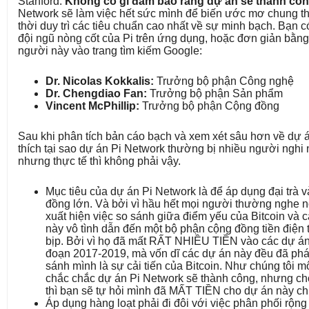
Stanford.
Không có gì đảm bảo rằng dự án sẽ thành cô
Network sẽ làm việc hết sức mình để biến ước mơ chung th
thời duy trì các tiêu chuẩn cao nhất về sự minh bạch. Bạn c
đội ngũ nòng cốt của Pi trên ứng dụng, hoặc đơn giản bằn
người này vào trang tìm kiếm Google:
Dr. Nicolas Kokkalis:
Trưởng bộ phận Công nghệ
Dr. Chengdiao Fan:
Trưởng bộ phận Sản phẩm
Vincent McPhillip:
Trưởng bộ phận Cộng đồng
Sau khi phân tích bản cáo bạch và xem xét sâu hơn về dự án
thích tại sao dự án Pi Network thường bị nhiều người nghi n
nhưng thực tế thì không phải vậy.
Mục tiêu của dự án Pi Network là để áp dụng đại trà
đồng lớn. Và bởi vì hầu hết mọi người thường nghe n
xuất hiện việc so sánh giữa điểm yếu của Bitcoin và cá
này vô tình dẫn đến một bộ phận cộng đồng tiền điện t
bịp. Bởi vì họ đã mất RẤT NHIỀU TIỀN vào các dự án t
đoạn 2017-2019, mà vốn dĩ các dự án này đều đã phá
sánh mình là sự cải tiến của Bitcoin. Như chúng tôi mô
chắc chắc dự án Pi Network sẽ thành công, nhưng cho
thì bạn sẽ tự hỏi mình đã MẤT TIỀN cho dự án này c
Áp dụng hàng loạt phải đi đôi với việc phân phối rộn