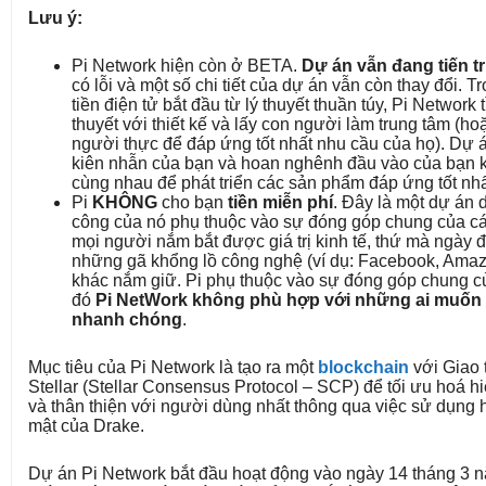
Lưu ý:
Pi Network hiện còn ở BETA.
Dự án vẫn đang tiến tr
có lỗi và một số chi tiết của dự án vẫn còn thay đổi. T
tiền điện tử bắt đầu từ lý thuyết thuần túy, Pi Network
thuyết với thiết kế và lấy con người làm trung tâm (h
người thực để đáp ứng tốt nhất nhu cầu của họ). Dự 
kiên nhẫn của bạn và hoan nghênh đầu vào của bạn k
cùng nhau để phát triển các sản phẩm đáp ứng tốt nh
Pi
KHÔNG
cho bạn
tiền miễn phí
. Đây là một dự án 
công của nó phụ thuộc vào sự đóng góp chung của các
mọi người nắm bắt được giá trị kinh tế, thứ mà ngày
những gã khổng lồ công nghệ (ví dụ: Facebook, Amazo
khác nắm giữ. Pi phụ thuộc vào sự đóng góp chung c
đó
Pi NetWork không phù hợp với những ai muốn 
nhanh chóng
.
Mục tiêu của Pi Network là tạo ra một
blockchain
với Giao 
Stellar (Stellar Consensus Protocol – SCP) để tối ưu hoá h
và thân thiện với người dùng nhất thông qua việc sử dụng 
mật của Drake.
Dự án Pi Network bắt đầu hoạt động vào ngày 14 tháng 3 