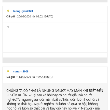
lannguyen2020
Đã gửi :
20/05/2020 lúc 03:02:15(UTC)
😏
tungnt1008
Đã gửi :
11/06/2020 lúc 10:42:35(UTC)
CHÚNG TA CÓ PHẢI LÀ NHỮNG NGƯỜI MAY MẮN KHI BIẾT ĐẾN
PI SỚM KHÔNG? Tại sao xã hội này có người giàu và người
nghèo? Vì người giàu luôn nắm bắt cơ hội, luôn luôn học hỏi và
không sợ thất bại. Người nghèo thì luôn bỏ qua cơ hội, không
học hỏi và luôn sợ thất bại Và bây giờ hãy nói về Pi Network mà