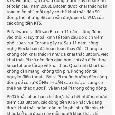
KTS. Nó được tạo ra vào đúng thời kì suy thoái kinh
tế toàn cầu (năm 2008), Bitcoin được khai thác hoàn
toàn miễn phí, mỗi ngày có thể khai thác đến 50
đồng, thế nhưng Bitcoin vẫn được xem là VUA của
các đồng tiền KTS.
Pi Netword ra đời sau Bitcoin 11 năm, cũng đúng
vào thời kì suy thoái kinh tế toàn cầu do dịch viêm
phổi của virut Corona gây ra. Sau 11 năm, công
nghệ Blockchain đã hoàn toàn thay đổi. Chúng ta
không còn khai thác Pi như đã khai thác Bitcoin, việc
khai thác Pi trở nên đơn giản hơn, chỉ cần điện thoại
Smartphone tải áp về khai thác. Quá trình khai thác
không cần mạng, không tốn pin, không tốn tài
nguyên điện thoại… Bởi vì Pi muốn hướng đến cộng
đồng để có sự ĐỒNG THUẬN cao nhất, ai cũng có
thể khai thác được Pi và lan toả Pi trong cộng đồng.
Pi đã khắc phục hạn chế được hầu hết những nhược
điểm của Bitcoin, các đồng tiền KTS khác và đang
được khai thác hoàn toàn miễn phí như Bitcoin, chỉ
khác là ở giai đoạn này mỗi người khác thác chỉ