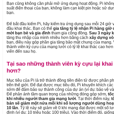
Bạn cũng không cần phải mở ứng dụng hoạt động. Pi khôn
suất điện thoại của bạn, không làm cạn kiệt pin hoặc sử d
bạn.
Để bắt đầu kiếm Pi, hãy kiểm tra ứng dụng sau mỗi 24 giờ
đầu khai thác. Bạn có thể
gia tăng tỷ lệ nhận Pi hàng gi
mời bạn bè và gia đình
tham gia cộng đồng.
Sau 3 ngày k
tăng thu nhập của mình nhiều hơn bằng cách
xây dựng vò
bạn, điều này góp phần gia tăng bảo mật chung của mạng. 
thành viên kỳ cựu của mạng lưới có tỷ lệ khai thác cao hơ
viên đến sau họ.
Tại sao những thành viên kỳ cựu lại khai
hơn?
Mục tiêu của Pi là trở thành đồng tiền điện tử được phân ph
trên thế giới. Để đạt được mục tiêu đó, Pi khuyến khích cá
sớm để đảm bảo sự thành công của dự án (ví dụ: bảo vệ và 
Để phản ánh tầm quan trọng của những đóng góp sớm,
tốc
khi nhiều người tham gia mạng lưới
. Tại thời điểm này,
t
bản sẽ giảm một nửa mỗi khi số lượng người dùng hoạt
10 lần
. Tỷ lệ này sẽ giảm về 0 khi mạng đạt được một số 
định (ví dụ: 10 triệu hoặc 100 triệu). Vào thời điểm đó, giố