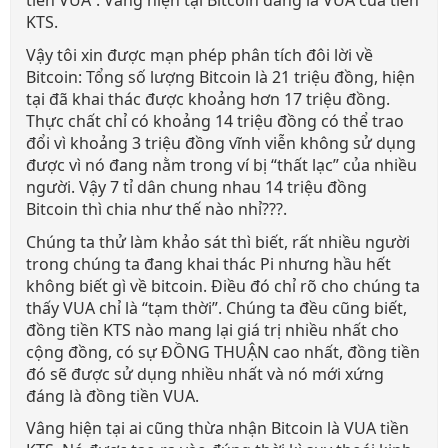
tiền VUA”. Vâng hiện tại Bitcoin đang là VUA của tiền
KTS.
Vậy tôi xin được mạn phép phân tích đôi lời về
Bitcoin: Tổng số lượng Bitcoin là 21 triệu đồng, hiện
tại đã khai thác được khoảng hơn 17 triệu đồng.
Thực chất chỉ có khoảng 14 triệu đồng có thể trao
đổi vì khoảng 3 triệu đồng vĩnh viễn không sử dụng
được vì nó đang nằm trong ví bị “thất lạc” của nhiều
người. Vậy 7 tỉ dân chung nhau 14 triệu đồng
Bitcoin thì chia như thế nào nhỉ???.
Chúng ta thử làm khảo sát thì biết, rất nhiều người
trong chúng ta đang khai thác Pi nhưng hầu hết
không biết gì về bitcoin. Điều đó chỉ rõ cho chúng ta
thấy VUA chỉ là “tạm thời”. Chúng ta đều cũng biết,
đồng tiền KTS nào mang lại giá trị nhiều nhất cho
cộng đồng, có sự ĐỒNG THUẬN cao nhất, đồng tiền
đó sẽ được sử dụng nhiều nhất và nó mới xứng
đáng là đồng tiền VUA.
Vâng hiện tại ai cũng thừa nhận Bitcoin là VUA tiền