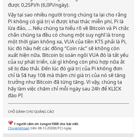
được 0,25Pi/h (6,0Pi/ngày).
Vậy tại sao nhiều người trong chúng ta lại cho rằng
Pi không có giá trị vì được khai thác miễn phí, Pi là
lừa đảo, ... Nếu chúng ta hiểu rõ về Bitcoin và Pi chắc
chắn chúng ta đều có chung một suy nghĩ là trong
một thời gian không xa, VUA của tiền KTS phải là Pi,
lúc đó hầu hết các đồng “Coin rác” sẽ không còn
xuất hiện nữa. Bitcoin bị soán ngôi VUA đó là tất yếu
của sự phát triển, cái gì không còn phù hợp nữa ắt
sẽ bị đào thải. Đến lúc đó giá trị của Pi không đơn
chỉ là 5$ hay 10$ mà thậm chí giá trị của nó sẽ tăng
trưởng như Bitcoin đã từng tăng. Vì vậy, chúng ta
hãy làm việc chăm chỉ mỗi ngày sau 24h để KLICK
đào PI
CHỖ DÀNH CHO QUẢNG CÁO
1 người cảm ơn tungnt1008 cho bài viết.
Chuyenkhoan
trên 08-12-2020(UTC) ngày