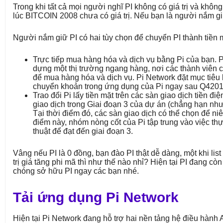
Trong khi tất cả mọi người nghĩ PI không có giá trị và khôn
lúc BITCOIN 2008 chưa có giá trị. Nếu bạn là người nắm gi
Người nắm giữ PI có hai tùy chọn để chuyển PI thành tiền 
Trực tiếp mua hàng hóa và dịch vụ bằng Pi của bạn. 
dựng một thị trường ngang hàng, nơi các thành viên có 
để mua hàng hóa và dịch vụ. Pi Network đặt mục tiêu
chuyển khoản trong ứng dụng của Pi ngay sau Q4201
Trao đổi Pi lấy tiền mặt trên các sàn giao dịch tiền đi
giao dịch trong Giai đoạn 3 của dự án (chẳng hạn như
Tại thời điểm đó, các sàn giao dịch có thể chọn để niê
điểm này, nhóm nòng cốt của Pi tập trung vào việc thự
thuật để đạt đến giai đoạn 3.
Vâng nếu PI là 0 đồng, bạn đào PI thật dễ dàng, một khi list 
trị giá tăng phi mã thì như thế nào nhỉ? Hiện tại PI đang c
chóng sở hữu PI ngay các bạn nhé.
Tải ứng dụng Pi Network
Hiện tại Pi Network đang hỗ trợ hai nền tảng hệ điều hành 