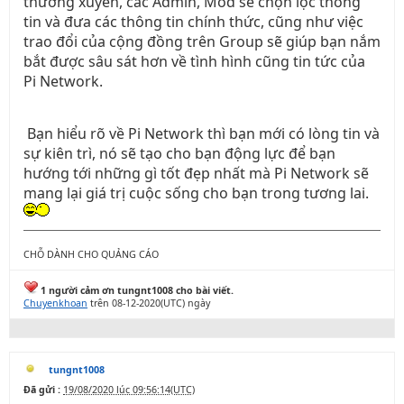
thường xuyên, các Admin, Mod sẽ chọn lọc thông
tin và đưa các thông tin chính thức, cũng như việc
trao đổi của cộng đồng trên Group sẽ giúp bạn nắm
bắt được sâu sát hơn về tình hình cũng tin tức của
Pi Network.
Bạn hiểu rõ về Pi Network thì bạn mới có lòng tin và
sự kiên trì, nó sẽ tạo cho bạn động lực để bạn
hướng tới những gì tốt đẹp nhất mà Pi Network sẽ
mang lại giá trị cuộc sống cho bạn trong tương lai.
CHỖ DÀNH CHO QUẢNG CÁO
1 người cảm ơn tungnt1008 cho bài viết.
Chuyenkhoan
trên 08-12-2020(UTC) ngày
tungnt1008
Đã gửi :
19/08/2020 lúc 09:56:14(UTC)