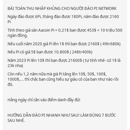
BÀI TOÁN THU NHẬP KHỦNG CHO NGƯỜI ĐÀO PI NETWORK
Ngày đào được 6Pi, tháng đào được 180Pi, năm đào được 2160
Pi
Tính theo giá sàn Aacoin Pi = 0.21$ bạn được 453$ = 10 triệu 500
ngàn đồng.
Nếu cuối năm 2020 giá Pi lên 1$ thì bạn được 2160$ ( 49tr680k)
Nếu Pi có giá 5$ bạn được 10.800$ ( 248tr400k)
Năm 2023 Pi lên 10$ thì bạn được 21600$ ( tự tính nhé- cứ 1$ là
23k nha)
Còn nếu 1,2 năm nữa mà giá Pi tăng lên 10$, 50$, 100$,
1000$,... thì chắc bạn cũng hiểu sự giàu có của bạn như nào rồi
đó.
Hằng ngày chỉ cần vào điểm danh đầy đủ!
HƯỚNG DẪN ĐÀO PI NHANH NHƯ SAU! LÀM ĐÚNG 7 BƯỚC
SAU NHÉ.