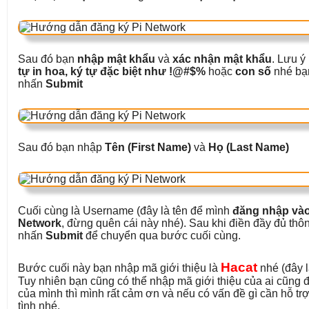
Sau đó bạn
nhập mật khẩu
và
xác nhận mật khẩu
. Lưu ý
tự in hoa, ký tự đặc biệt như !@#$%
hoặc
con số
nhé bạn
nhấn
Submit
Sau đó bạn nhập
Tên (First Name)
và
Họ (Last Name)
Cuối cùng là Username (đây là tên để mình
đăng nhập vào
Network
, đừng quên cái này nhé). Sau khi điền đầy đủ thôn
nhấn
Submit
để chuyển qua bước cuối cùng.
Hacat
Bước cuối này bạn nhập mã giới thiệu là
nhé (đây l
Tuy nhiên bạn cũng có thể nhập mã giới thiệu của ai cũn
của mình thì mình rất cảm ơn và nếu có vấn đề gì cần hỗ trợ
tình nhé.