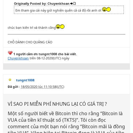
Originally Posted by: Chuyenkhoan
Em tham gia cái này giờ nghiện quên cả cá độ rồi anh ơi
chúc bạn kiên trì và thành công
CHỖ DÀNH CHO QUẢNG CÁO
1 người cảm ơn tungnt1008 cho bài viết.
Chuyenkhoan
trên 08-12-2020(UTC) ngày
tungnt1008
Đã gửi :
18/05/2020 lúc 11:10:58(UTC)
VÌ SAO PI MIỄN PHÍ NHƯNG LẠI CÓ GIÁ TRỊ ?
Một số người biết về Bitcoin thì cho rằng “Bitcoin là
VUA của tiền kĩ thuật số (TKTS)”. Tôi còn đọc
comment của một bạn nói rằng “Bitcoin mãi là đồng