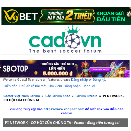
Welcome Guest! To enable all features please
Đăng nhập
or
Đăng ký
.
Diễn đàn
Chủ đề có bài mới
Tìm kiếm
Đăng nhập
Đăng ký
Soccer Việt Nam Forum
»
Các Forum Khác
»
Forum Bitcoin
»
PI NETWORK -
CƠ HỘI CỦA CHÚNG TA
Vui lòng truy cập vào
https://www.coopbet.com
để biết link vào diễn đàn
cadovn
PI NETWORK - CƠ HỘI CỦA CHÚNG TA -
Picoin - đồng tiền tương lai