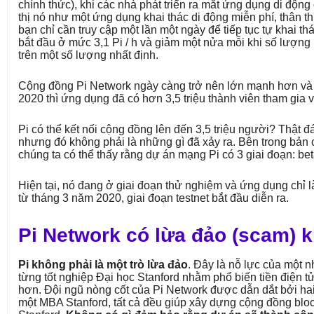
chính thức), khi các nhà phát triển ra mắt ứng dụng di động
thị nó như một ứng dụng khai thác di động miễn phí, thân th
bạn chỉ cần truy cập một lần một ngày để tiếp tục tự khai th
bắt đầu ở mức 3,1 Pi / h và giảm một nửa mỗi khi số lượng
trên một số lượng nhất định.
Cộng đồng Pi Network ngày càng trở nên lớn mạnh hơn và
2020 thì ứng dụng đã có hơn 3,5 triệu thành viên tham gia vớ
Pi có thể kết nối cộng đồng lên đến 3,5 triệu người? Thật đ
nhưng đó không phải là những gì đã xảy ra. Bên trong bản 
chúng ta có thể thấy rằng dự án mạng Pi có 3 giai đoạn: bet
Hiện tại, nó đang ở giai đoạn thử nghiệm và ứng dụng chỉ l
từ tháng 3 năm 2020, giai đoạn testnet bắt đầu diễn ra.
Pi Network có lừa đảo (scam) 
Pi không phải là một trò lừa đảo
. Đây là nỗ lực của một 
từng tốt nghiệp Đại học Stanford nhằm phổ biến tiền điện 
hơn. Đội ngũ nòng cốt của Pi Network được dẫn dắt bởi hai 
một MBA Stanford, tất cả đều giúp xây dựng cộng đồng bloc