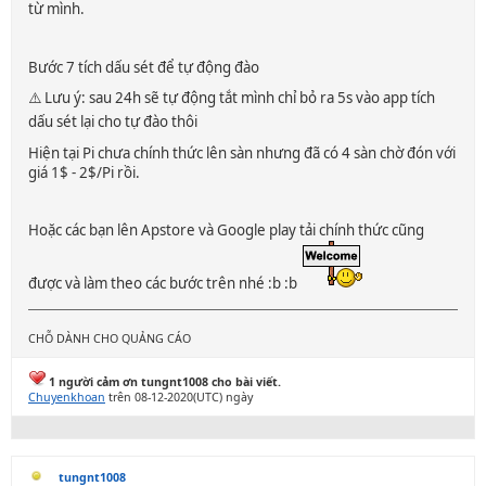
từ mình.
Bước 7 tích dấu sét để tự động đào
⚠️ Lưu ý: sau 24h sẽ tự động tắt mình chỉ bỏ ra 5s vào app tích
dấu sét lại cho tự đào thôi
Hiện tại Pi chưa chính thức lên sàn nhưng đã có 4 sàn chờ đón với
giá 1$ - 2$/Pi rồi.
Hoặc các bạn lên Apstore và Google play tải chính thức cũng
được và làm theo các bước trên nhé :b :b
CHỖ DÀNH CHO QUẢNG CÁO
1 người cảm ơn tungnt1008 cho bài viết.
Chuyenkhoan
trên 08-12-2020(UTC) ngày
tungnt1008