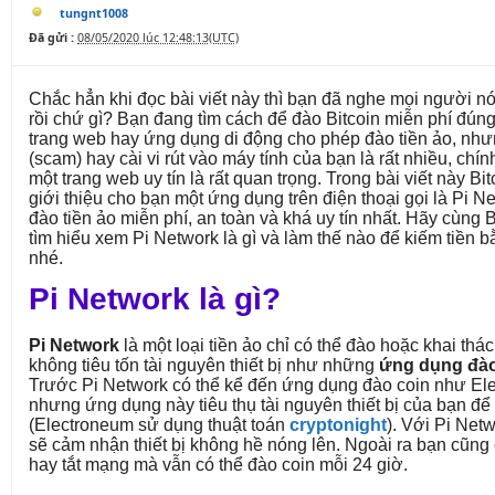
tungnt1008
Đã gửi :
08/05/2020 lúc 12:48:13(UTC)
Chắc hẳn khi đọc bài viết này thì bạn đã nghe mọi người nó
rồi chứ gì? Bạn đang tìm cách để đào Bitcoin miễn phí đún
trang web hay ứng dụng di động cho phép đào tiền ảo, nh
(scam) hay cài vi rút vào máy tính của bạn là rất nhiều, chín
một trang web uy tín là rất quan trọng. Trong bài viết này 
giới thiệu cho bạn một ứng dụng trên điện thoại gọi là Pi 
đào tiền ảo miễn phí, an toàn và khá uy tín nhất. Hãy cùng
tìm hiểu xem Pi Network là gì và làm thế nào để kiếm tiền
nhé.
Pi Network là gì?
Pi Network
là một loại tiền ảo chỉ có thể đào hoặc khai thác
không tiêu tốn tài nguyên thiết bị như những
ứng dụng đào
Trước Pi Network có thể kể đến ứng dụng đào coin như El
nhưng ứng dụng này tiêu thụ tài nguyên thiết bị của bạn để 
(Electroneum sử dụng thuật toán
cryptonight
). Với Pi Net
sẽ cảm nhận thiết bị không hề nóng lên. Ngoài ra bạn cũng 
hay tắt mạng mà vẫn có thể đào coin mỗi 24 giờ.