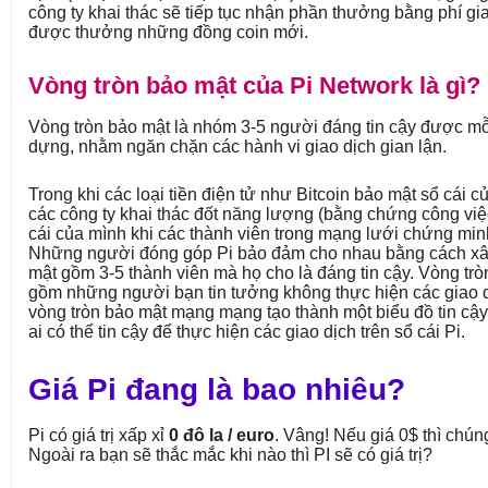
công ty khai thác sẽ tiếp tục nhận phần thưởng bằng phí gi
được thưởng những đồng coin mới.
Vòng tròn bảo mật của Pi Network là gì?
Vòng tròn bảo mật là nhóm 3-5 người đáng tin cậy được mỗi
dựng, nhằm ngăn chặn các hành vi giao dịch gian lận.
Trong khi các loại tiền điện tử như Bitcoin bảo mật sổ cái 
các công ty khai thác đốt năng lượng (bằng chứng công việ
cái của mình khi các thành viên trong mạng lưới chứng minh
Những người đóng góp Pi bảo đảm cho nhau bằng cách x
mật gồm 3-5 thành viên mà họ cho là đáng tin cậy. Vòng tr
gồm những người bạn tin tưởng không thực hiện các giao d
vòng tròn bảo mật mạng mạng tạo thành một biểu đồ tin cậy
ai có thể tin cậy để thực hiện các giao dịch trên sổ cái Pi.
Giá Pi đang là bao nhiêu?
Pi có giá trị xấp xỉ
0 đô la / euro
. Vâng! Nếu giá 0$ thì chún
Ngoài ra bạn sẽ thắc mắc khi nào thì PI sẽ có giá trị?