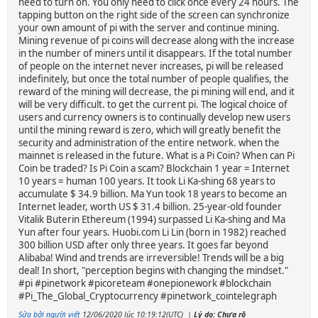
need to turn on. You only need to click once every 24 hours. The
tapping button on the right side of the screen can synchronize
your own amount of pi with the server and continue mining.
Mining revenue of pi coins will decrease along with the increase
in the number of miners until it disappears. If the total number
of people on the internet never increases, pi will be released
indefinitely, but once the total number of people qualifies, the
reward of the mining will decrease, the pi mining will end, and it
will be very difficult. to get the current pi. The logical choice of
users and currency owners is to continually develop new users
until the mining reward is zero, which will greatly benefit the
security and administration of the entire network. when the
mainnet is released in the future. What is a Pi Coin? When can Pi
Coin be traded? Is Pi Coin a scam? Blockchain 1 year = Internet
10 years = human 100 years. It took Li Ka-shing 68 years to
accumulate $ 34.9 billion. Ma Yun took 18 years to become an
Internet leader, worth US $ 31.4 billion. 25-year-old founder
Vitalik Buterin Ethereum (1994) surpassed Li Ka-shing and Ma
Yun after four years. Huobi.com Li Lin (born in 1982) reached
300 billion USD after only three years. It goes far beyond
Alibaba! Wind and trends are irreversible! Trends will be a big
deal! In short, "perception begins with changing the mindset."
#pi #pinetwork #picoreteam #onepionework #blockchain
#Pi_The_Global_Cryptocurrency #pinetwork_cointelegraph
Sửa bởi người viết
12/06/2020 lúc 10:19:12(UTC)
|
Lý do: Chưa rõ