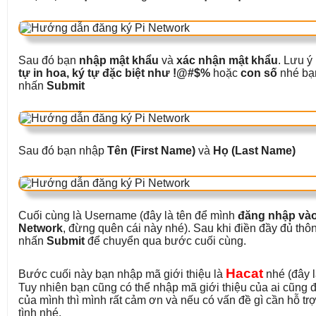
Sau đó bạn
nhập mật khẩu
và
xác nhận mật khẩu
. Lưu ý
tự in hoa, ký tự đặc biệt như !@#$%
hoặc
con số
nhé bạn
nhấn
Submit
Sau đó bạn nhập
Tên (First Name)
và
Họ (Last Name)
Cuối cùng là Username (đây là tên để mình
đăng nhập vào
Network
, đừng quên cái này nhé). Sau khi điền đầy đủ thôn
nhấn
Submit
để chuyển qua bước cuối cùng.
Hacat
Bước cuối này bạn nhập mã giới thiệu là
nhé (đây l
Tuy nhiên bạn cũng có thể nhập mã giới thiệu của ai cũn
của mình thì mình rất cảm ơn và nếu có vấn đề gì cần hỗ trợ
tình nhé.