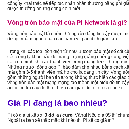
công ty khai thác sẽ tiếp tục nhận phần thưởng bằng phí gi
được thưởng những đồng coin mới.
Vòng tròn bảo mật của Pi Network là gì?
Vòng tròn bảo mật là nhóm 3-5 người đáng tin cậy được mỗi
dựng, nhằm ngăn chặn các hành vi giao dịch gian lận.
Trong khi các loại tiền điện tử như Bitcoin bảo mật sổ cái 
các công ty khai thác đốt năng lượng (bằng chứng công việ
cái của mình khi các thành viên trong mạng lưới chứng minh
Những người đóng góp Pi bảo đảm cho nhau bằng cách x
mật gồm 3-5 thành viên mà họ cho là đáng tin cậy. Vòng tr
gồm những người bạn tin tưởng không thực hiện các giao d
vòng tròn bảo mật mạng mạng tạo thành một biểu đồ tin cậy
ai có thể tin cậy để thực hiện các giao dịch trên sổ cái Pi.
Giá Pi đang là bao nhiêu?
Pi có giá trị xấp xỉ
0 đô la / euro
. Vâng! Nếu giá 0$ thì chún
Ngoài ra bạn sẽ thắc mắc khi nào thì PI sẽ có giá trị?