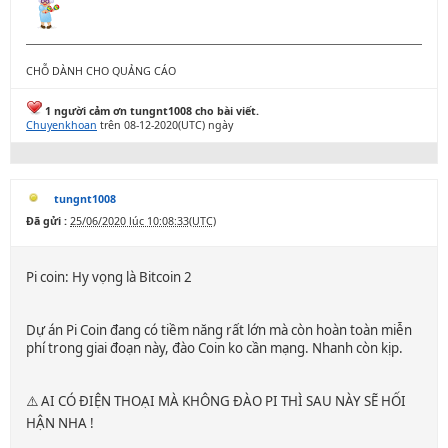
CHỖ DÀNH CHO QUẢNG CÁO
1 người cảm ơn tungnt1008 cho bài viết.
Chuyenkhoan
trên 08-12-2020(UTC) ngày
tungnt1008
Đã gửi :
25/06/2020 lúc 10:08:33(UTC)
Pi coin: Hy vọng là Bitcoin 2
Dự án Pi Coin đang có tiềm năng rất lớn mà còn hoàn toàn miễn
phí trong giai đoạn này, đào Coin ko cần mạng. Nhanh còn kịp.
⚠️ AI CÓ ĐIỆN THOẠI MÀ KHÔNG ĐÀO PI THÌ SAU NÀY SẼ HỐI
HẬN NHA !