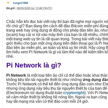
tungnt1008
Đã gửi :
08/05/2020 lúc 12:48:13(UTC)
Chắc hẳn khi đọc bài viết này thì bạn đã nghe mọi người nó
rồi chứ gì? Bạn đang tìm cách để đào Bitcoin miễn phí đún
trang web hay ứng dụng di động cho phép đào tiền ảo, nh
(scam) hay cài vi rút vào máy tính của bạn là rất nhiều, chín
một trang web uy tín là rất quan trọng. Trong bài viết này 
giới thiệu cho bạn một ứng dụng trên điện thoại gọi là Pi 
đào tiền ảo miễn phí, an toàn và khá uy tín nhất. Hãy cùng
tìm hiểu xem Pi Network là gì và làm thế nào để kiếm tiền
nhé.
Pi Network là gì?
Pi Network
là một loại tiền ảo chỉ có thể đào hoặc khai thác
không tiêu tốn tài nguyên thiết bị như những
ứng dụng đào
Trước Pi Network có thể kể đến ứng dụng đào coin như El
nhưng ứng dụng này tiêu thụ tài nguyên thiết bị của bạn để 
(Electroneum sử dụng thuật toán
cryptonight
). Với Pi Net
sẽ cảm nhận thiết bị không hề nóng lên. Ngoài ra bạn cũng 
hay tắt mạng mà vẫn có thể đào coin mỗi 24 giờ.