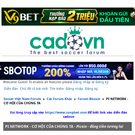
Welcome Guest! To enable all features please
Đăng nhập
or
Đăng ký
.
Diễn đàn
Chủ đề có bài mới
Tìm kiếm
Đăng nhập
Đăng ký
Soccer Việt Nam Forum
»
Các Forum Khác
»
Forum Bitcoin
»
PI NETWORK -
CƠ HỘI CỦA CHÚNG TA
Vui lòng truy cập vào
https://www.coopbet.com
để biết link vào diễn đàn
cadovn
PI NETWORK - CƠ HỘI CỦA CHÚNG TA -
Picoin - đồng tiền tương lai