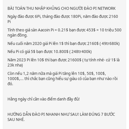
BÀI TOÁN THU NHẬP KHỦNG CHO NGƯỜI ĐÀO PI NETWORK
Ngày đào được 6Pi, tháng đào được 180Pi, năm đào được 2160
Pi
Tính theo giá sàn Aacoin Pi = 0.21$ bạn được 453$ = 10 triệu 500
ngàn đồng.
Nếu cuối năm 2020 giá Pi lên 1$ thì bạn được 2160$ ( 49tr680k)
Nếu Pi có giá 5$ bạn được 10.800$ ( 248tr400k)
Năm 2023 Pi lên 10$ thì bạn được 21600$ ( tự tính nhé- cứ 1$ là
23k nha)
Còn nếu 1,2 năm nữa mà giá Pi tăng lên 10$, 50$, 100$,
1000$,... thì chắc bạn cũng hiểu sự giàu có của bạn như nào rồi
đó.
Hằng ngày chỉ cần vào điểm danh đầy đủ!
HƯỚNG DẪN ĐÀO PI NHANH NHƯ SAU! LÀM ĐÚNG 7 BƯỚC
SAU NHÉ.