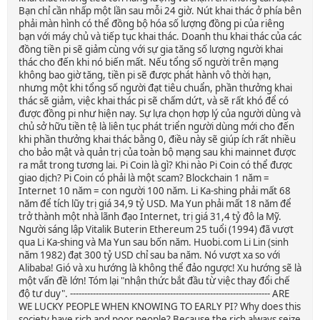
Bạn chỉ cần nhấp một lần sau mỗi 24 giờ. Nút khai thác ở phía bên
phải màn hình có thể đồng bộ hóa số lượng đồng pi của riêng
bạn với máy chủ và tiếp tục khai thác. Doanh thu khai thác của các
đồng tiền pi sẽ giảm cùng với sự gia tăng số lượng người khai
thác cho đến khi nó biến mất. Nếu tổng số người trên mạng
không bao giờ tăng, tiền pi sẽ được phát hành vô thời hạn,
nhưng một khi tổng số người đạt tiêu chuẩn, phần thưởng khai
thác sẽ giảm, việc khai thác pi sẽ chấm dứt, và sẽ rất khó để có
được đồng pi như hiện nay. Sự lựa chọn hợp lý của người dùng và
chủ sở hữu tiền tệ là liên tục phát triển người dùng mới cho đến
khi phần thưởng khai thác bằng 0, điều này sẽ giúp ích rất nhiều
cho bảo mật và quản trị của toàn bộ mạng sau khi mainnet được
ra mắt trong tương lai. Pi Coin là gì? Khi nào Pi Coin có thể được
giao dịch? Pi Coin có phải là một scam? Blockchain 1 năm =
Internet 10 năm = con người 100 năm. Li Ka-shing phải mất 68
năm để tích lũy trị giá 34,9 tỷ USD. Ma Yun phải mất 18 năm để
trở thành một nhà lãnh đạo Internet, trị giá 31,4 tỷ đô la Mỹ.
Người sáng lập Vitalik Buterin Ethereum 25 tuổi (1994) đã vượt
qua Li Ka-shing và Ma Yun sau bốn năm. Huobi.com Li Lin (sinh
năm 1982) đạt 300 tỷ USD chỉ sau ba năm. Nó vượt xa so với
Alibaba! Gió và xu hướng là không thể đảo ngược! Xu hướng sẽ là
một vấn đề lớn! Tóm lại "nhận thức bắt đầu từ việc thay đổi chế
độ tư duy". ---------------------------------------------------------------------- ARE
WE LUCKY PEOPLE WHEN KNOWING TO EARLY PI? Why does this
society have rich and poor people? Because the rich always seize