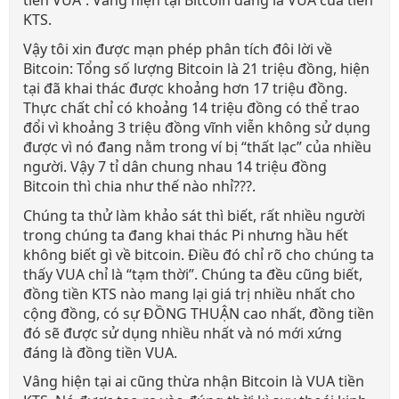
tiền VUA”. Vâng hiện tại Bitcoin đang là VUA của tiền
KTS.
Vậy tôi xin được mạn phép phân tích đôi lời về
Bitcoin: Tổng số lượng Bitcoin là 21 triệu đồng, hiện
tại đã khai thác được khoảng hơn 17 triệu đồng.
Thực chất chỉ có khoảng 14 triệu đồng có thể trao
đổi vì khoảng 3 triệu đồng vĩnh viễn không sử dụng
được vì nó đang nằm trong ví bị “thất lạc” của nhiều
người. Vậy 7 tỉ dân chung nhau 14 triệu đồng
Bitcoin thì chia như thế nào nhỉ???.
Chúng ta thử làm khảo sát thì biết, rất nhiều người
trong chúng ta đang khai thác Pi nhưng hầu hết
không biết gì về bitcoin. Điều đó chỉ rõ cho chúng ta
thấy VUA chỉ là “tạm thời”. Chúng ta đều cũng biết,
đồng tiền KTS nào mang lại giá trị nhiều nhất cho
cộng đồng, có sự ĐỒNG THUẬN cao nhất, đồng tiền
đó sẽ được sử dụng nhiều nhất và nó mới xứng
đáng là đồng tiền VUA.
Vâng hiện tại ai cũng thừa nhận Bitcoin là VUA tiền