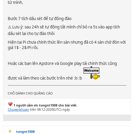
từ mình.
Bước 7 tích dấu sét để tự động đào
⚠️ Lưu ý: sau 24h sẽ tự động tắt mình chỉ bỏ ra 5s vào app tích
dấu sét lại cho tự đào thôi
Hiện tại Pi chưa chính thức lên sàn nhưng đã có 4 sàn chờ đón với
giá 1$ - 2$/Pi rồi.
Hoặc các bạn lên Apstore và Google play tải chính thức cũng
được và làm theo các bước trên nhé :b :b
CHỖ DÀNH CHO QUẢNG CÁO
1 người cảm ơn tungnt1008 cho bài viết.
Chuyenkhoan
trên 08-12-2020(UTC) ngày
tungnt1008