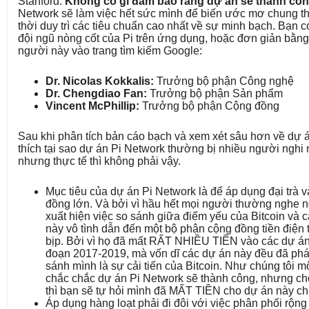
Stanford.
Không có gì đảm bảo rằng dự án sẽ thành cô
Network sẽ làm việc hết sức mình để biến ước mơ chung th
thời duy trì các tiêu chuẩn cao nhất về sự minh bạch. Bạn c
đội ngũ nòng cốt của Pi trên ứng dụng, hoặc đơn giản bằn
người này vào trang tìm kiếm Google:
Dr. Nicolas Kokkalis:
Trưởng bộ phận Công nghệ
Dr. Chengdiao Fan:
Trưởng bộ phận Sản phẩm
Vincent McPhillip:
Trưởng bộ phận Cộng đồng
Sau khi phân tích bản cáo bạch và xem xét sâu hơn về dự án
thích tại sao dự án Pi Network thường bị nhiều người nghi n
nhưng thực tế thì không phải vậy.
Mục tiêu của dự án Pi Network là để áp dụng đại trà
đồng lớn. Và bởi vì hầu hết mọi người thường nghe n
xuất hiện việc so sánh giữa điểm yếu của Bitcoin và cá
này vô tình dẫn đến một bộ phận cộng đồng tiền điện t
bịp. Bởi vì họ đã mất RẤT NHIỀU TIỀN vào các dự án t
đoạn 2017-2019, mà vốn dĩ các dự án này đều đã phá
sánh mình là sự cải tiến của Bitcoin. Như chúng tôi mô
chắc chắc dự án Pi Network sẽ thành công, nhưng cho
thì bạn sẽ tự hỏi mình đã MẤT TIỀN cho dự án này c
Áp dụng hàng loạt phải đi đôi với việc phân phối rộn