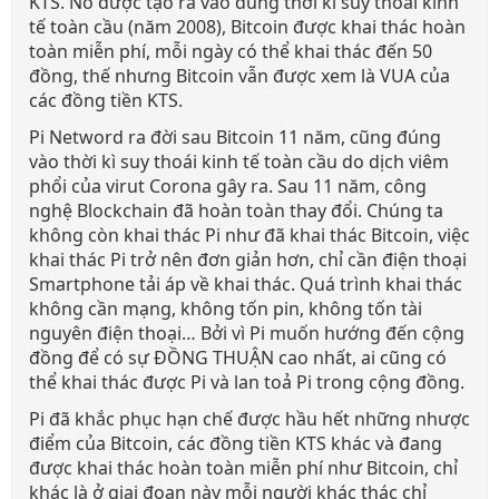
KTS. Nó được tạo ra vào đúng thời kì suy thoái kinh
tế toàn cầu (năm 2008), Bitcoin được khai thác hoàn
toàn miễn phí, mỗi ngày có thể khai thác đến 50
đồng, thế nhưng Bitcoin vẫn được xem là VUA của
các đồng tiền KTS.
Pi Netword ra đời sau Bitcoin 11 năm, cũng đúng
vào thời kì suy thoái kinh tế toàn cầu do dịch viêm
phổi của virut Corona gây ra. Sau 11 năm, công
nghệ Blockchain đã hoàn toàn thay đổi. Chúng ta
không còn khai thác Pi như đã khai thác Bitcoin, việc
khai thác Pi trở nên đơn giản hơn, chỉ cần điện thoại
Smartphone tải áp về khai thác. Quá trình khai thác
không cần mạng, không tốn pin, không tốn tài
nguyên điện thoại… Bởi vì Pi muốn hướng đến cộng
đồng để có sự ĐỒNG THUẬN cao nhất, ai cũng có
thể khai thác được Pi và lan toả Pi trong cộng đồng.
Pi đã khắc phục hạn chế được hầu hết những nhược
điểm của Bitcoin, các đồng tiền KTS khác và đang
được khai thác hoàn toàn miễn phí như Bitcoin, chỉ
khác là ở giai đoạn này mỗi người khác thác chỉ