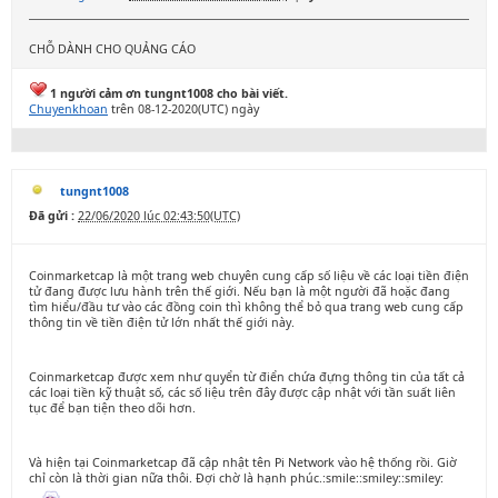
CHỖ DÀNH CHO QUẢNG CÁO
1 người cảm ơn tungnt1008 cho bài viết.
Chuyenkhoan
trên 08-12-2020(UTC) ngày
tungnt1008
Đã gửi :
22/06/2020 lúc 02:43:50(UTC)
Coinmarketcap là một trang web chuyên cung cấp số liệu về các loại tiền điện
tử đang được lưu hành trên thế giới. Nếu bạn là một người đã hoặc đang
tìm hiểu/đầu tư vào các đồng coin thì không thể bỏ qua trang web cung cấp
thông tin về tiền điện tử lớn nhất thế giới này.
Coinmarketcap được xem như quyển từ điển chứa đựng thông tin của tất cả
các loại tiền kỹ thuật số, các số liệu trên đây được cập nhật với tần suất liên
tục để bạn tiện theo dõi hơn.
Và hiện tại Coinmarketcap đã cập nhật tên Pi Network vào hệ thống rồi. Giờ
chỉ còn là thời gian nữa thôi. Đợi chờ là hạnh phúc.:smile::smiley::smiley: