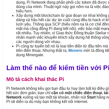
dụng, Pi Network đang phân phối các token đã được
dùng của mình. Thuật ngữ này gọi nôm na là việc đào
hiểu hơn.
Xây dựng một blockchain từ giai đoạn sơ khai không 
dàng và hầu hết các dự án cuối cùng đều bị hack vì 
lưới yếu. Thông qua SCP (hiểu nôm na là cơ chế đồn
mật mà cộng đồng Pi đang kết nối), việc bảo mật mạn
rất nhiều. Tuy nhiên, vì Giao thức Đồng thuận Stellar r
nhấn mạnh việc khuyến khích xây dựng hệ thống vòng
các người dùng với nhau.
Pi cũng tự tuyên bố nó là loại tiền điện tử đầu tiên mà
trên điện thoại. Nhưng thật ra,
Monero
mới là đồng ti
dụng Minergate.
Làm thế nào để kiếm tiền với P
Mô tả cách khai thác Pi
Pi Network không kêu gọi bạn đầu tư hay làm bất kỳ điều gì
hết sức đơn giản, bạn chỉ
cần có một chiếc điện thoại
,
tải
Network
xuống và tạo một tài khoản, nhấn nút
Start
hằng ng
PI sẽ diễn ra dù máy bạn không kết nối internet.