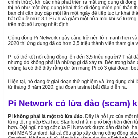
chính thức), khi các nhà phát triển ra mắt ứng dụng di động
thị nó như một ứng dụng khai thác di động miễn phí, thân th
bạn chỉ cần truy cập một lần một ngày để tiếp tục tự khai th
bắt đầu ở mức 3,1 Pi / h và giảm một nửa mỗi khi số lượng
trên một số lượng nhất định.
Cộng đồng Pi Network ngày càng trở nên lớn mạnh hơn và
2020 thì ứng dụng đã có hơn 3,5 triệu thành viên tham gia vớ
Pi có thể kết nối cộng đồng lên đến 3,5 triệu người? Thật đ
nhưng đó không phải là những gì đã xảy ra. Bên trong bản 
chúng ta có thể thấy rằng dự án mạng Pi có 3 giai đoạn: bet
Hiện tại, nó đang ở giai đoạn thử nghiệm và ứng dụng chỉ l
từ tháng 3 năm 2020, giai đoạn testnet bắt đầu diễn ra.
Pi Network có lừa đảo (scam) 
Pi không phải là một trò lừa đảo
. Đây là nỗ lực của một 
từng tốt nghiệp Đại học Stanford nhằm phổ biến tiền điện 
hơn. Đội ngũ nòng cốt của Pi Network được dẫn dắt bởi hai 
một MBA Stanford, tất cả đều giúp xây dựng cộng đồng bloc