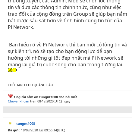
thường xuyên, các Admin, Mod sẽ chọn lọc thông
tin và đưa các thông tin chính thức, cũng như việc
trao đổi của cộng đồng trên Group sẽ giúp bạn nắm
bắt được sâu sát hơn về tình hình cũng tin tức của
Pi Network.
Bạn hiểu rõ về Pi Network thì bạn mới có lòng tin và
sự kiên trì, nó sẽ tạo cho bạn động lực để bạn
hướng tới những gì tốt đẹp nhất mà Pi Network sẽ
mang lại giá trị cuộc sống cho bạn trong tương lai.
CHỖ DÀNH CHO QUẢNG CÁO
1 người cảm ơn tungnt1008 cho bài viết.
Chuyenkhoan
trên 08-12-2020(UTC) ngày
tungnt1008
Đã gửi :
19/08/2020 lúc 09:56:14(UTC)