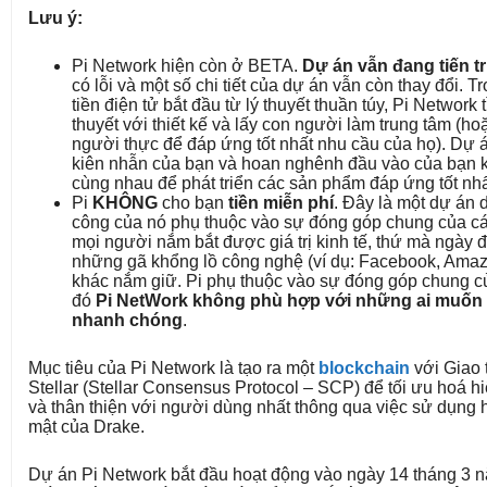
Lưu ý:
Pi Network hiện còn ở BETA.
Dự án vẫn đang tiến tr
có lỗi và một số chi tiết của dự án vẫn còn thay đổi. T
tiền điện tử bắt đầu từ lý thuyết thuần túy, Pi Network
thuyết với thiết kế và lấy con người làm trung tâm (h
người thực để đáp ứng tốt nhất nhu cầu của họ). Dự 
kiên nhẫn của bạn và hoan nghênh đầu vào của bạn k
cùng nhau để phát triển các sản phẩm đáp ứng tốt nh
Pi
KHÔNG
cho bạn
tiền miễn phí
. Đây là một dự án 
công của nó phụ thuộc vào sự đóng góp chung của các
mọi người nắm bắt được giá trị kinh tế, thứ mà ngày
những gã khổng lồ công nghệ (ví dụ: Facebook, Amazo
khác nắm giữ. Pi phụ thuộc vào sự đóng góp chung c
đó
Pi NetWork không phù hợp với những ai muốn 
nhanh chóng
.
Mục tiêu của Pi Network là tạo ra một
blockchain
với Giao 
Stellar (Stellar Consensus Protocol – SCP) để tối ưu hoá h
và thân thiện với người dùng nhất thông qua việc sử dụng 
mật của Drake.
Dự án Pi Network bắt đầu hoạt động vào ngày 14 tháng 3 