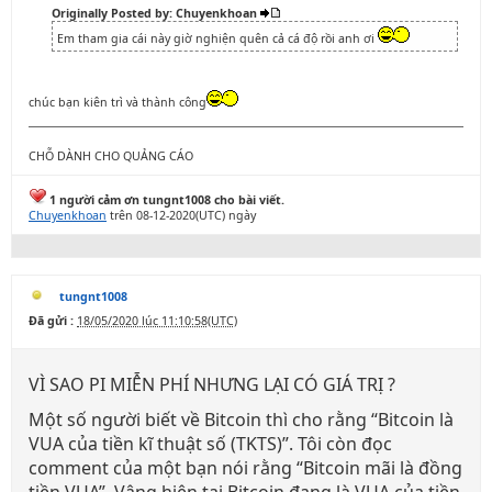
Originally Posted by: Chuyenkhoan
Em tham gia cái này giờ nghiện quên cả cá độ rồi anh ơi
chúc bạn kiên trì và thành công
CHỖ DÀNH CHO QUẢNG CÁO
1 người cảm ơn tungnt1008 cho bài viết.
Chuyenkhoan
trên 08-12-2020(UTC) ngày
tungnt1008
Đã gửi :
18/05/2020 lúc 11:10:58(UTC)
VÌ SAO PI MIỄN PHÍ NHƯNG LẠI CÓ GIÁ TRỊ ?
Một số người biết về Bitcoin thì cho rằng “Bitcoin là
VUA của tiền kĩ thuật số (TKTS)”. Tôi còn đọc
comment của một bạn nói rằng “Bitcoin mãi là đồng