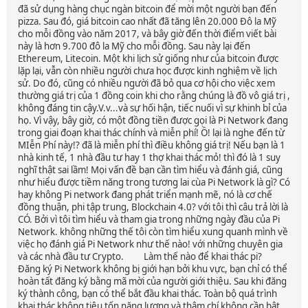
đã sử dụng hàng chục ngàn bitcoin để mời một người bạn đến
pizza. Sau đó, giá bitcoin cao nhất đã tăng lên 20.000 Đô la Mỹ
cho mỗi đồng vào năm 2017, và bây giờ đến thời điểm viết bài
này là hơn 9.700 đô la Mỹ cho mỗi đồng. Sau này lại đến
Ethereum, Litecoin. Một khi lịch sử giống như của bitcoin được
lặp lại, vẫn còn nhiều người chưa học được kinh nghiệm về lịch
sử. Do đó, cũng có nhiều người đã bỏ qua cơ hội cho việc xem
thường giá trị của 1 đồng coin khi cho rằng chúng là đồ vô giá trị ,
không đáng tin cậy.V.v...và sự hối hận, tiếc nuối vì sự khinh bỉ của
họ. Vì vậy, bây giờ, có một đồng tiền được gọi là Pi Network đang
trong giai đoạn khai thác chính và miễn phí! Ồ! lại là nghe đến từ
MIễn Phí này!? đã là miễn phí thì điều không giá trị! Nếu bạn là 1
nhà kinh tế, 1 nhà đầu tư hay 1 thợ khai thác mỏ! thì đó là 1 suy
nghĩ thật sai lầm! Mọi vấn đề bạn cần tìm hiểu và đánh giá, cũng
như hiểu được tiềm năng trong tương lai cùa Pi Network là gì? Có
hay không Pi network đang phát triển mạnh mẽ, nó là cơ chế
đồng thuận, phi tập trung, Blockchain 4.0? với tôi thì câu trả lời là
CÓ. Bởi vì tôi tìm hiểu và tham gia trong những ngày đầu của Pi
Network. không những thế tôi còn tìm hiểu xung quanh mình về
việc họ đánh giá Pi Network như thế nào! với những chuyên gia
và các nhà đầu tư Crypto. Làm thế nào để khai thác pi?
Đăng ký Pi Network không bị giới hạn bởi khu vực, bạn chỉ có thể
hoàn tất đăng ký bằng mã mời của người giới thiệu. Sau khi đăng
ký thành công, bạn có thể bắt đầu khai thác. Toàn bộ quá trình
khai thác không tiêu tốn năng lượng và thậm chí không cần bật.