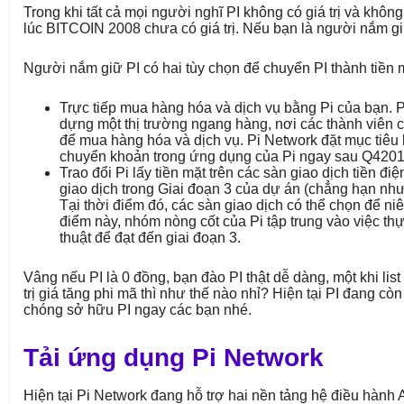
Trong khi tất cả mọi người nghĩ PI không có giá trị và khôn
lúc BITCOIN 2008 chưa có giá trị. Nếu bạn là người nắm gi
Người nắm giữ PI có hai tùy chọn để chuyển PI thành tiền 
Trực tiếp mua hàng hóa và dịch vụ bằng Pi của bạn. 
dựng một thị trường ngang hàng, nơi các thành viên có 
để mua hàng hóa và dịch vụ. Pi Network đặt mục tiêu
chuyển khoản trong ứng dụng của Pi ngay sau Q4201
Trao đổi Pi lấy tiền mặt trên các sàn giao dịch tiền đi
giao dịch trong Giai đoạn 3 của dự án (chẳng hạn như
Tại thời điểm đó, các sàn giao dịch có thể chọn để niê
điểm này, nhóm nòng cốt của Pi tập trung vào việc thự
thuật để đạt đến giai đoạn 3.
Vâng nếu PI là 0 đồng, bạn đào PI thật dễ dàng, một khi list 
trị giá tăng phi mã thì như thế nào nhỉ? Hiện tại PI đang c
chóng sở hữu PI ngay các bạn nhé.
Tải ứng dụng Pi Network
Hiện tại Pi Network đang hỗ trợ hai nền tảng hệ điều hành 