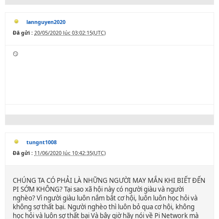
lannguyen2020
Đã gửi :
20/05/2020 lúc 03:02:15(UTC)
😏
tungnt1008
Đã gửi :
11/06/2020 lúc 10:42:35(UTC)
CHÚNG TA CÓ PHẢI LÀ NHỮNG NGƯỜI MAY MẮN KHI BIẾT ĐẾN
PI SỚM KHÔNG? Tại sao xã hội này có người giàu và người
nghèo? Vì người giàu luôn nắm bắt cơ hội, luôn luôn học hỏi và
không sợ thất bại. Người nghèo thì luôn bỏ qua cơ hội, không
học hỏi và luôn sợ thất bại Và bây giờ hãy nói về Pi Network mà