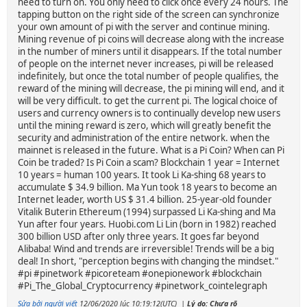
need to turn on. You only need to click once every 24 hours. The
tapping button on the right side of the screen can synchronize
your own amount of pi with the server and continue mining.
Mining revenue of pi coins will decrease along with the increase
in the number of miners until it disappears. If the total number
of people on the internet never increases, pi will be released
indefinitely, but once the total number of people qualifies, the
reward of the mining will decrease, the pi mining will end, and it
will be very difficult. to get the current pi. The logical choice of
users and currency owners is to continually develop new users
until the mining reward is zero, which will greatly benefit the
security and administration of the entire network. when the
mainnet is released in the future. What is a Pi Coin? When can Pi
Coin be traded? Is Pi Coin a scam? Blockchain 1 year = Internet
10 years = human 100 years. It took Li Ka-shing 68 years to
accumulate $ 34.9 billion. Ma Yun took 18 years to become an
Internet leader, worth US $ 31.4 billion. 25-year-old founder
Vitalik Buterin Ethereum (1994) surpassed Li Ka-shing and Ma
Yun after four years. Huobi.com Li Lin (born in 1982) reached
300 billion USD after only three years. It goes far beyond
Alibaba! Wind and trends are irreversible! Trends will be a big
deal! In short, "perception begins with changing the mindset."
#pi #pinetwork #picoreteam #onepionework #blockchain
#Pi_The_Global_Cryptocurrency #pinetwork_cointelegraph
Sửa bởi người viết
12/06/2020 lúc 10:19:12(UTC)
|
Lý do: Chưa rõ