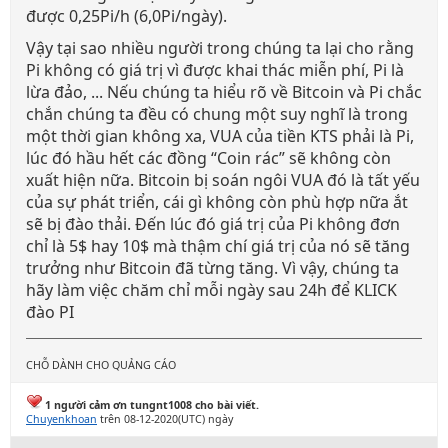
được 0,25Pi/h (6,0Pi/ngày).
Vậy tại sao nhiều người trong chúng ta lại cho rằng
Pi không có giá trị vì được khai thác miễn phí, Pi là
lừa đảo, ... Nếu chúng ta hiểu rõ về Bitcoin và Pi chắc
chắn chúng ta đều có chung một suy nghĩ là trong
một thời gian không xa, VUA của tiền KTS phải là Pi,
lúc đó hầu hết các đồng “Coin rác” sẽ không còn
xuất hiện nữa. Bitcoin bị soán ngôi VUA đó là tất yếu
của sự phát triển, cái gì không còn phù hợp nữa ắt
sẽ bị đào thải. Đến lúc đó giá trị của Pi không đơn
chỉ là 5$ hay 10$ mà thậm chí giá trị của nó sẽ tăng
trưởng như Bitcoin đã từng tăng. Vì vậy, chúng ta
hãy làm việc chăm chỉ mỗi ngày sau 24h để KLICK
đào PI
CHỖ DÀNH CHO QUẢNG CÁO
1 người cảm ơn tungnt1008 cho bài viết.
Chuyenkhoan
trên 08-12-2020(UTC) ngày