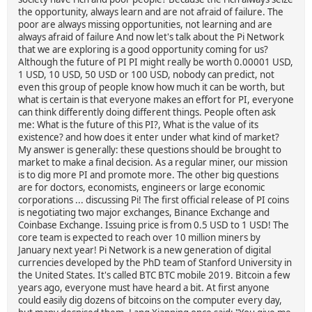
the opportunity, always learn and are not afraid of failure. The
poor are always missing opportunities, not learning and are
always afraid of failure And now let's talk about the Pi Network
that we are exploring is a good opportunity coming for us?
Although the future of PI PI might really be worth 0.00001 USD,
1 USD, 10 USD, 50 USD or 100 USD, nobody can predict, not
even this group of people know how much it can be worth, but
what is certain is that everyone makes an effort for PI, everyone
can think differently doing different things. People often ask
me: What is the future of this PI?, What is the value of its
existence? and how does it enter under what kind of market?
My answer is generally: these questions should be brought to
market to make a final decision. As a regular miner, our mission
is to dig more PI and promote more. The other big questions
are for doctors, economists, engineers or large economic
corporations ... discussing Pi! The first official release of PI coins
is negotiating two major exchanges, Binance Exchange and
Coinbase Exchange. Issuing price is from 0.5 USD to 1 USD! The
core team is expected to reach over 10 million miners by
January next year! Pi Network is a new generation of digital
currencies developed by the PhD team of Stanford University in
the United States. It's called BTC BTC mobile 2019. Bitcoin a few
years ago, everyone must have heard a bit. At first anyone
could easily dig dozens of bitcoins on the computer every day,