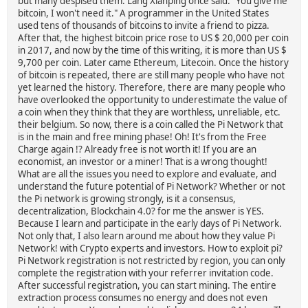
but many despised them. Lang Xianping once said: "You give me
bitcoin, I won't need it." A programmer in the United States
used tens of thousands of bitcoins to invite a friend to pizza.
After that, the highest bitcoin price rose to US $ 20,000 per coin
in 2017, and now by the time of this writing, it is more than US $
9,700 per coin. Later came Ethereum, Litecoin. Once the history
of bitcoin is repeated, there are still many people who have not
yet learned the history. Therefore, there are many people who
have overlooked the opportunity to underestimate the value of
a coin when they think that they are worthless, unreliable, etc.
their belgium. So now, there is a coin called the Pi Network that
is in the main and free mining phase! Oh! It's from the Free
Charge again !? Already free is not worth it! If you are an
economist, an investor or a miner! That is a wrong thought!
What are all the issues you need to explore and evaluate, and
understand the future potential of Pi Network? Whether or not
the Pi network is growing strongly, is it a consensus,
decentralization, Blockchain 4.0? for me the answer is YES.
Because I learn and participate in the early days of Pi Network.
Not only that, I also learn around me about how they value Pi
Network! with Crypto experts and investors. How to exploit pi?
Pi Network registration is not restricted by region, you can only
complete the registration with your referrer invitation code.
After successful registration, you can start mining. The entire
extraction process consumes no energy and does not even